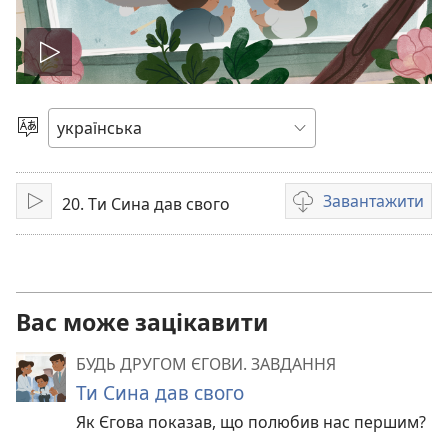
Відтворити
відео
Вибрати
мову
Завантажити
20. Ти Сина дав свого
Відтворити
Параметри
завантаження
відео
Вас може зацікавити
БУДЬ ДРУГОМ ЄГОВИ. ЗАВДАННЯ
Ти Сина дав свого
Як Єгова показав, що полюбив нас першим?