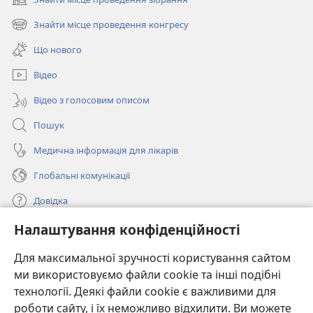
(відкривається
у
Знайти місце проведення конгресу
(відкривається
новому
у
вікні)
Що нового
новому
вікні)
Відео
Відео з голосовим описом
Пошук
Медична інформація для лікарів
Глобальні комунікації
Довідка
Налаштування конфіденційності
Пожертви
(відкривається
у
Для максимальної зручності користування сайтом
новому
ми використовуємо файли cookie та інші подібні
ОНЛАЙН-БІБЛІОТЕКА Товариства «Вартова башта»™
(відкривається
вікні)
технології. Деякі файли cookie є важливими для
у
®
JW Hub
роботи сайту, і їх неможливо відхилити. Ви можете
новому
(відкривається