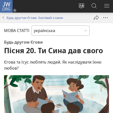
JW.ORG
Увійти
(відкривається
Змінити
Пошук
ПО
у
мову
на
М
Будь другом Єгови. Заспівай з нами
новому
сайту
сайті
вікні)
JW.ORG
МОВА СТАТТІ
Будь другом Єгови
Пісня 20. Ти Сина дав свого
Єгова та Ісус люблять людей. Як наслідувати їхню
любов?