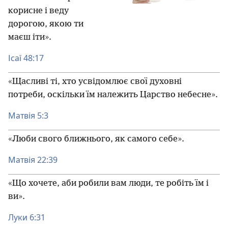
корисне і веду
дорогою, якою ти
маєш іти».
Ісаї 48:17
«Щасливі ті, хто усвідомлює свої духовні
потреби, оскільки їм належить Царство небесне».
Матвія 5:3
«Люби свого ближнього, як самого себе».
Матвія 22:39
«Що хочете, аби робили вам люди, те робіть їм і
ви».
Луки 6:31