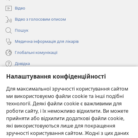
новому
вікні)
Відео
Відео з голосовим описом
Пошук
Медична інформація для лікарів
Глобальні комунікації
Довідка
Налаштування конфіденційності
Пожертви
(відкривається
у
Для максимальної зручності користування сайтом
новому
ми використовуємо файли cookie та інші подібні
ОНЛАЙН-БІБЛІОТЕКА Товариства «Вартова башта»™
(відкривається
вікні)
технології. Деякі файли cookie є важливими для
у
®
JW Hub
роботи сайту, і їх неможливо відхилити. Ви можете
новому
(відкривається
вікні)
прийняти або відхилити додаткові файли cookie,
у
®
JW Library
новому
які використовуються лише для покращення
вікні)
зручності користування сайтом. Жодні з цих даних
Watchtower Library