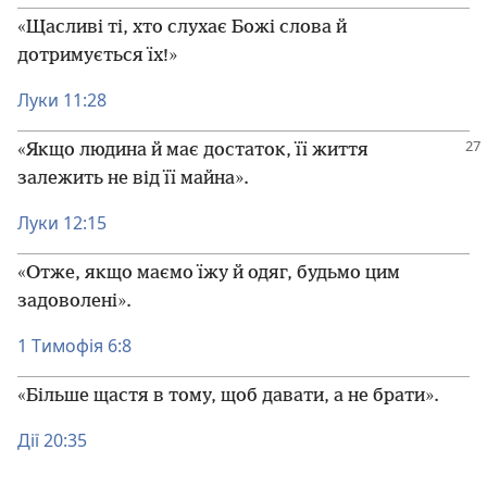
«Щасливі ті, хто слухає Божі слова й
дотримується їх!»
Луки 11:28
«Якщо людина й має достаток, її життя
залежить не від її майна».
Луки 12:15
«Отже, якщо маємо їжу й одяг, будьмо цим
задоволені».
1 Тимофія 6:8
«Більше щастя в тому, щоб давати, а не брати».
Дії 20:35