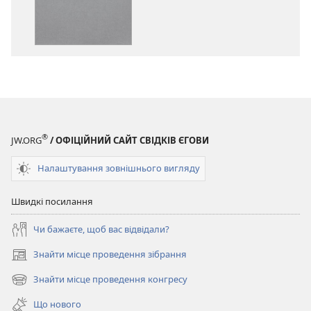
Біблія.
Біблія.
Переклад
Переклад
нового
нового
світу
світу
®
JW.ORG
/ ОФІЦІЙНИЙ САЙТ СВІДКІВ ЄГОВИ
Налаштування зовнішнього вигляду
Швидкі посилання
Чи бажаєте, щоб вас відвідали?
Знайти місце проведення зібрання
(відкривається
у
Знайти місце проведення конгресу
(відкривається
новому
у
вікні)
Що нового