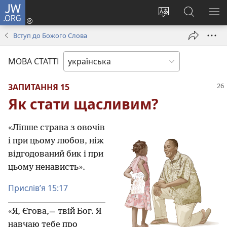
JW.ORG
Увійти
(відкривається
Змінити
Пошук
ПО
у
мову
на
М
Вступ до Божого Слова
новому
сайту
сайті
вікні)
JW.ORG
МОВА СТАТТІ
ЗАПИТАННЯ 15
Як стати щасливим?
«Ліпше страва з овочів
і при цьому любов, ніж
відгодований бик і при
цьому ненависть».
Прислів’я 15:17
«Я, Єгова,— твій Бог. Я
навчаю тебе про