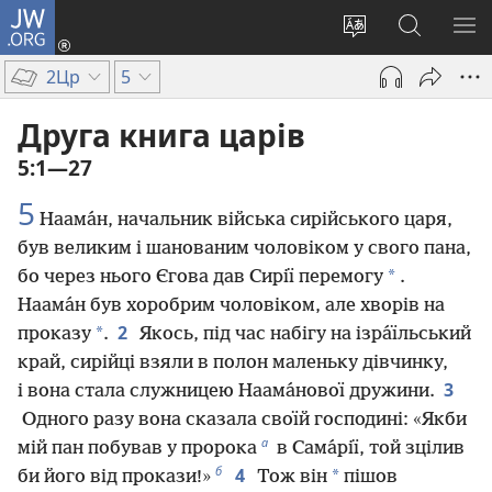
JW.ORG
Увійти
(відкривається
Змінити
Пошук
ПО
у
мову
на
М
2Цр
5
новому
сайту
сайті
вікні)
JW.ORG
Друга книга царів
5:1—27
5
Наама́н, начальник війська сирійського царя,
був великим і шанованим чоловіком у свого пана,
*
бо через нього Єгова дав Сирії перемогу
.
Наама́н був хоробрим чоловіком, але хворів на
2
*
проказу
.
Якось, під час набігу на ізра́їльський
край, сирійці взяли в полон маленьку дівчинку,
3
і вона стала служницею Наама́нової дружини.
Одного разу вона сказала своїй господині: «Якби
а
мій пан побував у пророка
в Сама́рії, той зцілив
б
4
*
би його від прокази!»
Тож він
пішов