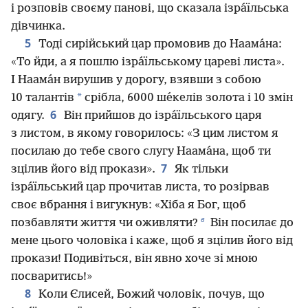
і розповів своєму панові, що сказала ізра́їльська
дівчинка.
5
Тоді сирійський цар промовив до Наама́на:
«То йди, а я пошлю ізра́їльському цареві листа».
І Наама́н вирушив у дорогу, взявши з собою
*
10 талантів
срібла, 6000 ше́келів золота і 10 змін
6
одягу.
Він прийшов до ізра́їльського царя
з листом, в якому говорилось: «З цим листом я
посилаю до тебе свого слугу Наама́на, щоб ти
7
зцілив його від прокази».
Як тільки
ізра́їльський цар прочитав листа, то розірвав
своє вбрання і вигукнув: «Хіба я Бог, щоб
в
позбавляти життя чи оживляти?
Він посилає до
мене цього чоловіка і каже, щоб я зцілив його від
прокази! Подивіться, він явно хоче зі мною
посваритись!»
8
Коли Єлисей, Божий чоловік, почув, що