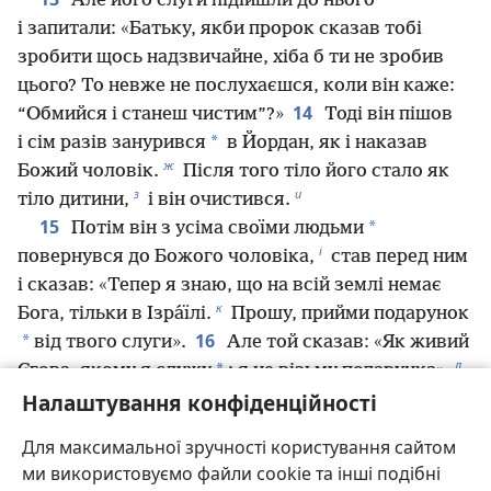
Але його слуги підійшли до нього
і запитали: «Батьку, якби пророк сказав тобі
зробити щось надзвичайне, хіба б ти не зробив
цього? То невже не послухаєшся, коли він каже:
14
“Обмийся і станеш чистим”?»
Тоді він пішов
*
і сім разів занурився
в Йордан, як і наказав
ж
Божий чоловік.
Після того тіло його стало як
з
и
тіло дитини,
і він очистився.
15
*
Потім він з усіма своїми людьми
і
повернувся до Божого чоловіка,
став перед ним
і сказав: «Тепер я знаю, що на всій землі немає
к
Бога, тільки в Ізра́їлі.
Прошу, прийми подарунок
16
*
від твого слуги».
Але той сказав: «Як живий
л
*
Єгова, якому я служу
: я не візьму подарунка».
Налаштування конфіденційності
І хоч як Наама́н його впрошував, він не хотів
17
прийняти.
Тоді Наама́н попросив: «Якщо так,
Для максимальної зручності користування сайтом
то нехай мені, твоєму слузі, дадуть стільки землі
ми використовуємо файли cookie та інші подібні
з цього краю, скільки зможе понести пара мулів,