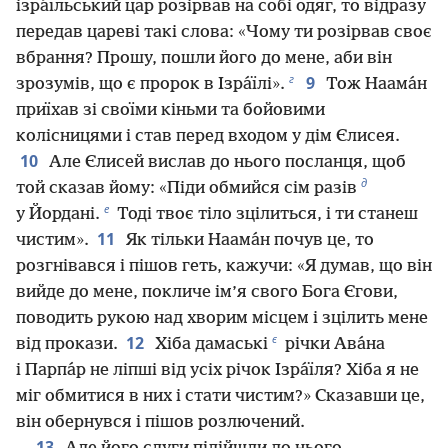
ізра́їльський цар розірвав на собі одяг, то відразу
передав цареві такі слова: «Чому ти розірвав своє
вбрання? Прошу, пошли його до мене, аби він
г
9
зрозумів, що є пророк в Ізра́їлі».
Тож Наама́н
приїхав зі своїми кіньми та бойовими
колісницями і став перед входом у дім Єлисея.
10
Але Єлисей вислав до нього посланця, щоб
д
той сказав йому: «Піди обмийся сім разів
е
у Йордані.
Тоді твоє тіло зцілиться, і ти станеш
11
чистим».
Як тільки Наама́н почув це, то
розгнівався і пішов геть, кажучи: «Я думав, що він
вийде до мене, покличе ім’я свого Бога Єгови,
поводить рукою над хворим місцем і зцілить мене
є
12
від прокази.
Хіба дамаські
річки Ава́на
і Парпа́р не ліпші від усіх річок Ізра́їля? Хіба я не
міг обмитися в них і стати чистим?» Сказавши це,
він обернувся і пішов розлючений.
13