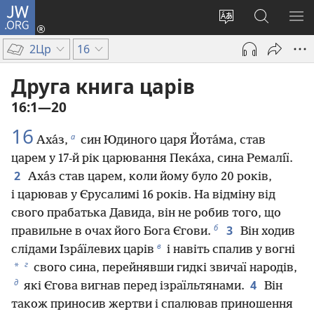
JW.ORG
Увійти
(відкривається
Змінити
Пошук
ПО
у
мову
на
М
2Цр
16
новому
сайту
сайті
вікні)
JW.ORG
Друга книга царів
16:1—20
16
а
Аха́з,
син Юдиного царя Йота́ма, став
царем у 17-й рік царювання Пека́ха, сина Ремалı́ї.
2
Аха́з став царем, коли йому було 20 років,
і царював у Єрусалимі 16 років. На відміну від
свого прабатька Давида, він не робив того, що
б
3
правильне в очах його Бога Єгови.
Він ходив
в
слідами Ізра́їлевих царів
і навіть спалив у вогні
г
*
свого сина, перейнявши гидкі звичаї народів,
д
4
які Єгова вигнав перед ізраїльтянами.
Він
також приносив жертви і спалював приношення