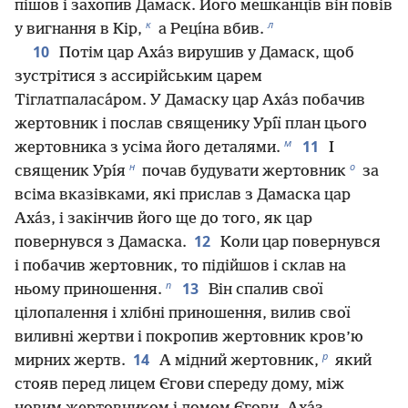
пішов і захопив Дамаск. Його мешканців він повів
к
л
у вигнання в Кір,
а Рецı́на вбив.
10
Потім цар Аха́з вирушив у Дамаск, щоб
зустрітися з ассирійським царем
Тіглатпаласа́ром. У Дамаску цар Аха́з побачив
жертовник і послав священику Урı́ї план цього
м
11
жертовника з усіма його деталями.
І
н
о
священик Урı́я
почав будувати жертовник
за
всіма вказівками, які прислав з Дамаска цар
Аха́з, і закінчив його ще до того, як цар
12
повернувся з Дамаска.
Коли цар повернувся
і побачив жертовник, то підійшов і склав на
п
13
ньому приношення.
Він спалив свої
цілопалення і хлібні приношення, вилив свої
виливні жертви і покропив жертовник кров’ю
р
14
мирних жертв.
А мідний жертовник,
який
стояв перед лицем Єгови спереду дому, між