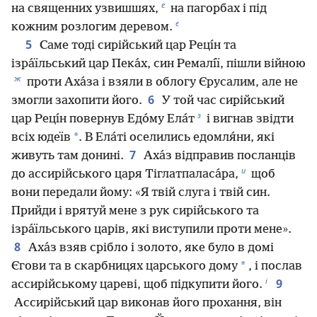
е
на священних узвишшях,
на пагорбах і під
є
кожним розлогим деревом.
5
Саме тоді сирійський цар Рецı́н та
ізра́їльський цар Пека́х, син Ремалı́ї, пішли війною
ж
проти Аха́за і взяли в облогу Єрусалим, але не
6
змогли захопити його.
У той час сирійський
з
цар Рецı́н повернув Едо́му Ела́т
і вигнав звідти
*
всіх юдеїв
. В Ела́ті оселились едомля́ни, які
7
живуть там донині.
Аха́з відправив посланців
и
до ассирійського царя Тіглатпаласа́ра,
щоб
вони передали йому: «Я твій слуга і твій син.
Прийди і врятуй мене з рук сирійського та
ізра́їльського царів, які виступили проти мене».
8
Аха́з взяв срібло і золото, яке було в домі
*
Єгови та в скарбницях царського дому
, і послав
і
9
ассирійському цареві, щоб підкупити його.
Ассирійський цар виконав його прохання, він