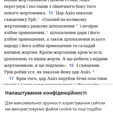
новим жертовником і домом Єгови, Аха́з
пересунув і поставив з північного боку того
15
нового жертовника.
Цар Аха́з наказав
с
священику Урı́ї:
«Спалюй на великому
т
жертовнику ранкове цілопалення
і вечірнє
у
хлібне приношення,
цілопалення царя і його
хлібне приношення, а також цілопалення всього
народу і його хлібні приношення та складай
виливні жертви. Кропи жертовник кров’ю всіх
цілопалень та інших жертв. А що робити з мідним
16
жертовником, я ще подумаю».
І священик
ф
Урı́я робив усе, як наказав йому цар Аха́з.
17
Крім того, цар Аха́з порубав бічні пластини
х
ц
візків
і зняв з них умивальниці.
Також він
ч
Налаштування конфіденційності
зняв море з мідних биків,
на яких воно стояло,
ш
18
і поставив його на кам’яну підлогу.
А крите
Для максимальної зручності користування сайтом
приміщення для суботи, яке було побудоване при
ми використовуємо файли cookie та інші подібні
домі, і зовнішній царський вхід він переніс з дому