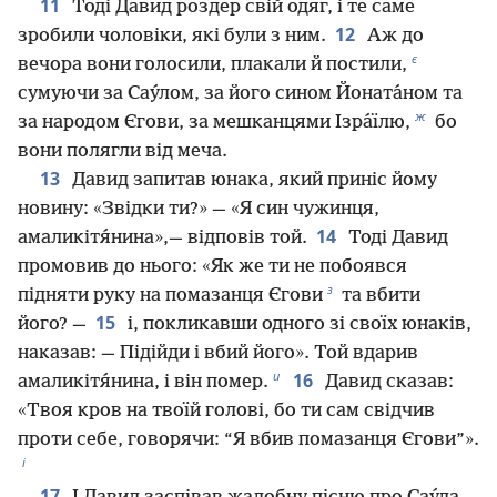
11
Тоді Давид роздер свій одяг, і те саме
12
зробили чоловіки, які були з ним.
Аж до
є
вечора вони голосили, плакали й постили,
сумуючи за Сау́лом, за його сином Йоната́ном та
ж
за народом Єгови, за мешканцями Ізра́їлю,
бо
вони полягли від меча.
13
Давид запитав юнака, який приніс йому
новину: «Звідки ти?» — «Я син чужинця,
14
амаликітя́нина»,— відповів той.
Тоді Давид
промовив до нього: «Як же ти не побоявся
з
підняти руку на помазанця Єгови
та вбити
15
його? —
і, покликавши одного зі своїх юнаків,
наказав: — Підійди і вбий його». Той вдарив
и
16
амаликітя́нина, і він помер.
Давид сказав:
«Твоя кров на твоїй голові, бо ти сам свідчив
проти себе, говорячи: “Я вбив помазанця Єгови”».
і
17