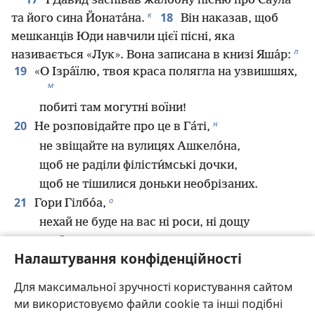
І Давид заспівав жалобну пісню про Сау́ла
к
18
та його сина Йоната́на.
Він наказав, щоб
мешканців Юди навчили цієї пісні, яка
л
називається «Лук». Вона записана в книзі Яша́р:
19
«О Ізра́їлю, твоя краса полягла на узвишшях,
м
побиті там могутні воїни!
н
20
Не розповідайте про це в Га́ті,
не звіщайте на вулицях Ашкело́на,
щоб не раділи філісти́мські дочки,
щоб не тішилися доньки необрізаних.
о
21
Гори Гілбо́а,
нехай не буде на вас ні роси, ні дощу
і хай ваші поля не дають плодів для святих
Налаштування конфіденційності
п
приношень,
бо там опоганили щит сильних,
Для максимальної зручності користування сайтом
щит Сау́ла вже не намащений олією.
ми використовуємо файли cookie та інші подібні
р