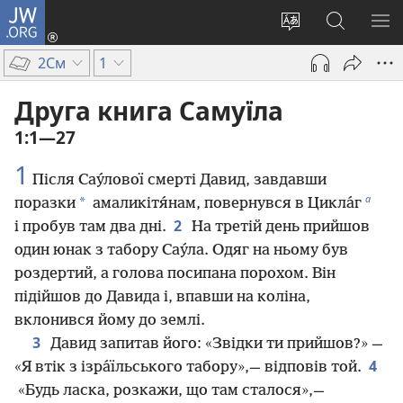
JW.ORG
Увійти
(відкривається
Змінити
Пошук
ПО
у
мову
на
М
2См
1
новому
сайту
сайті
вікні)
JW.ORG
Друга книга Самуїла
1:1—27
1
Після Сау́лової смерті Давид, завдавши
а
*
поразки
амаликітя́нам, повернувся в Цикла́г
2
і пробув там два дні.
На третій день прийшов
один юнак з табору Сау́ла. Одяг на ньому був
роздертий, а голова посипана порохом. Він
підійшов до Давида і, впавши на коліна,
вклонився йому до землі.
3
Давид запитав його: «Звідки ти прийшов?» —
4
«Я втік з ізра́їльського табору»,— відповів той.
«Будь ласка, розкажи, що там сталося»,—