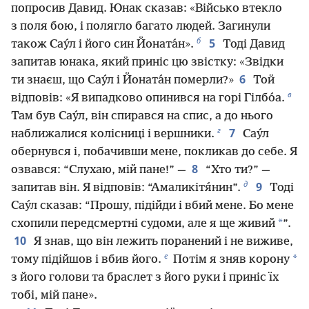
попросив Давид. Юнак сказав: «Військо втекло
з поля бою, і полягло багато людей. Загинули
б
5
також Сау́л і його син Йоната́н».
Тоді Давид
запитав юнака, який приніс цю звістку: «Звідки
6
ти знаєш, що Сау́л і Йоната́н померли?»
Той
в
відповів: «Я випадково опинився на горі Гілбо́а.
Там був Сау́л, він спирався на спис, а до нього
г
7
наближалися колісниці і вершники.
Сау́л
обернувся і, побачивши мене, покликав до себе. Я
8
озвався: “Слухаю, мій пане!” —
“Хто ти?” —
д
9
запитав він. Я відповів: “Амаликітя́нин”.
Тоді
Сау́л сказав: “Прошу, підійди і вбий мене. Бо мене
*
схопили передсмертні судоми, але я ще живий
”.
10
Я знав, що він лежить поранений і не виживе,
е
*
тому підійшов і вбив його.
Потім я зняв корону
з його голови та браслет з його руки і приніс їх
тобі, мій пане».