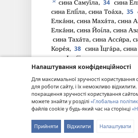
34
ж
сина Самуї́ла,
сина Елк
35
сина Елії́ла, сина Тоа́ха,
Елка́ни, сина Маха́та, сина А
Елка́ни, сина Йоı́ла, сина Азар
сина Таха́та, сина Асси́ра, с
38
Коре́я,
сина Їцга́ра, сина 
сина Ізра́їля.
Налаштування конфіденційності
39
Праворуч від нього сто
40
син Берехı́ї, сина Шı́ми,
с
Для максимальної зручності користування с
41
Баасе́ї, сина Малкı́ї,
сина 
для роботи сайту, і їх неможливо відхилит
покращення зручності користування сайтом.
42
сина Ада́ї,
сина Ета́на, си
можете знайти у розділі
«Глобальна політик
43
сина Яха́та, сина Гершо́м
файлів cookie у будь-який час на сторінці
«Н
44
Ліворуч стояли їхні бр
і
к
Ета́н,
син Кı́ші, сина А́вді
Прийняти
Відхилити
Налаштувати
сина Хашавı́ї, сина Амацı́ї, си