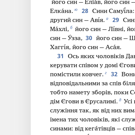
його син — Еліа́в, його син 
28
ю
Елка́на.
Сини Самуї́ла:
29
а
другий син — Авı́я.
Син
б
Ма́хлі,
його син — Лı́вні, йо
30
син — У́зза,
його син — Шı
Хаггı́я, його син — Аса́я.
31
Ось яких чоловіків Да
керувати співом у домі Єгов
32
г
помістили ковчег.
Вони
відповідальними за спів біля
тобто намету зборів, поки 
д
дім Єгови в Єрусалимі.
Усі
служіння так, як від них ви
імена тих чоловіків, які слу
синами: від кега́тівців — спів