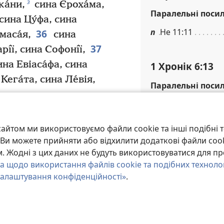
з
а́ни,
сина Єроха́ма,
Паралельні поси
сина Цу́фа, сина
п
Не 11:11
36
маса́я,
сина
37
ı́ї, сина Софонı́ї,
ина Евіаса́фа, сина
1 Хронік 6:13
Кега́та, сина Ле́вія,
Паралельні поси
р
2Хр 34:14
и
яв його брат Аса́ф,
ина Михаїла, сина
айтом ми використовуємо файли cookie та інші подібні т
1 Хронік 6:14
Е́тні, сина Зера́ха,
и. Ви можете прийняти або відхилити додаткові файли coo
 Жодні з цих даних не будуть використовуватися для пр
на Зı́мми, сина Шı́м’ї,
Паралельні поси
а щодо використання файлів cookie та подібних техноло
а, сина Ле́вія.
с
2Цр 25:18
алаштування конфіденційності»
.
ати, нащадки Мера́рі:
т
Ог 1:1
45
, сина Маллу́ха,
46
на Хілкı́ї,
сина