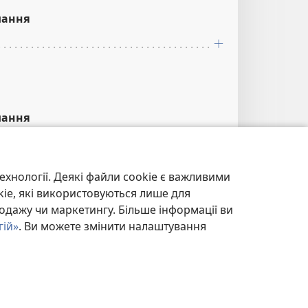
лання
лання
ехнології. Деякі файли cookie є важливими
kie, які використовуються лише для
одажу чи маркетингу. Більше інформації ви
лання
гій»
. Ви можете змінити налаштування