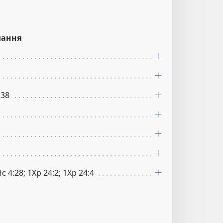
лання
 38
Чс 4:28; 1Хр 24:2; 1Хр 24:4