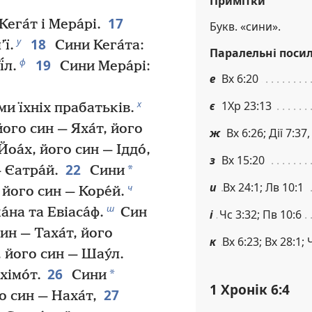
Примітки
17
 Кега́т і Мера́рі.
Букв. «сини».
18
у
’ї.
Сини Кега́та:
Паралельні поси
19
ф
́л.
Сини Мера́рі:
е
Вх 6:20
х
є
1Хр 23:13
ми їхніх прабатьків.
його син — Яха́т, його
ж
Вх 6:26; Дії 7:37,
оа́х, його син — Іддо́,
з
Вх 15:20
22
*
 Єатра́й.
Сини
и
Вх 24:1; Лв 10:1
ч
 його син — Коре́й.
ш
́на та Евіаса́ф.
Син
і
Чс 3:32; Пв 10:6
ин — Таха́т, його
к
Вх 6:23; Вх 28:1; 
я, його син — Шау́л.
26
*
хімо́т.
Сини
1 Хронік 6:4
27
о син — Наха́т,