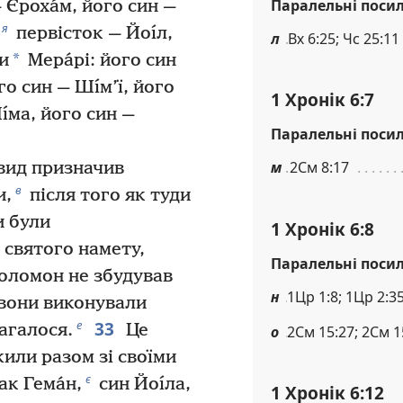
Паралельні поси
— Єроха́м, його син —
я
первісток — Йоı́л,
л
Вх 6:25; Чс 25:11
*
и
Мера́рі: його син
го син — Шı́м’ї, його
1 Хронік 6:7
́ма, його син —
Паралельні поси
м
2См 8:17
вид призначив
в
и,
після того як туди
 були
1 Хронік 6:8
 святого намету,
Паралельні поси
Соломон не збудував
н
1Цр 1:8; 1Цр 2:3
 вони виконували
33
е
магалося.
Це
о
2См 15:27; 2См 1
жили разом зі своїми
є
ак Гема́н,
син Йоı́ла,
1 Хронік 6:12