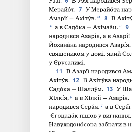
6
У́ззі.
В У́ззі народився Зерах
7
Мерайо́т.
У Мерайо́та наро
8
м
Амарı́ї — Ахіту́в.
В Ахіту
9
н
о
а в Садо́ка — Ахімаа́ц.
народився Азарı́я, а в Азарı́ї
Йохана́на народився Азарı́я
священиком у домі, який Со
у Єрусалимі.
11
В Азарı́ї народився Амар
12
Ахіту́в.
В Ахіту́ва народи
13
Садо́ка — Шаллу́м.
У Шал
р
Хілкı́я,
а в Хілкı́ї — Азарı́я.
с
народився Сера́я,
а в Сера́ї
Єгоцада́к пішов у вигнання
Навуходоно́сора забрати в 