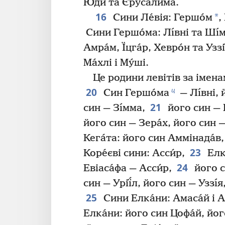
Юди та Єрусалима.
16
*
Сини Ле́вія: Гершо́м
,
Сини Гершо́ма: Лı́вні та Шı́м
Амра́м, Їцга́р, Хевро́н та Уззії
Ма́хлі і Му́ші.
Це родини левітів за імена
20
ц
Син Гершо́ма
— Лı́вні, 
21
син — Зı́мма,
його син — Й
його син — Зера́х, його син —
Кега́та: його син Аммінада́в,
23
Коре́єві сини: Асси́р,
Елка
24
Евіаса́фа — Асси́р,
його с
син — Урії́л, його син — Уззı́
25
Сини Елка́ни: Амаса́й і А
Елка́ни: його син Цофа́й, йог