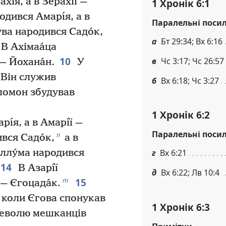
ı́я, а в Зерахı́ї —
1 Хронік 6:1
дився Амарı́я, а в
Паралельні поси
́ва народився Садо́к,
а
Бт 29:34; Вх 6:16
В Ахімаа́ца
10
в
Чс 3:17; Чс 26:57
 — Йохана́н.
У
. Він служив
б
Вх 6:18; Чс 3:27
ломон збудував
1 Хронік 6:2
ı́я, а в Амарı́ї —
Паралельні поси
п
вся Садо́к,
а в
лу́ма народився
г
Вх 6:21
14
В Азарı́ї
д
Вх 6:22; Лв 10:4
15
т
 — Єгоцада́к.
, коли Єгова спонукав
1 Хронік 6:3
неволю мешканців