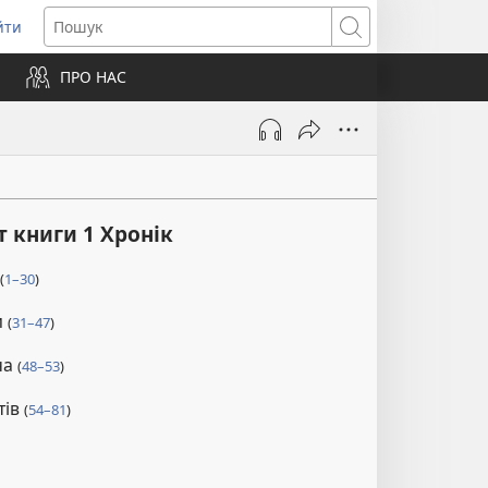
йти
ідкривається
Пошук
ПРО НАС
вому
ні)
т книги 1 Хронік
(
1–30
)
и
(
31–47
)
на
(
48–53
)
тів
(
54–81
)