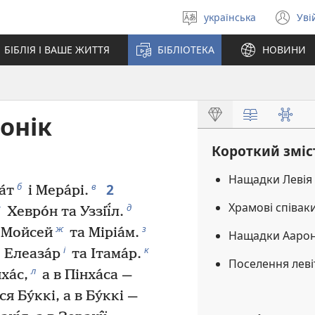
українська
Уві
Вибрати
(в
мову
у
БІБЛІЯ І ВАШЕ ЖИТТЯ
БІБЛІОТЕКА
НОВИНИ
но
вік
онік
Короткий зміс
Нащадки Левія
2
б
в
а́т
і Мера́рі.
Храмові співак
г
д
Хевро́н та Уззії́л.
ж
з
Мойсей
та Міріа́м.
Нащадки Ааро
і
к
Елеаза́р
та Ітама́р.
Поселення леві
л
а́с,
а в Пінха́са —
 Бу́ккі, а в Бу́ккі —