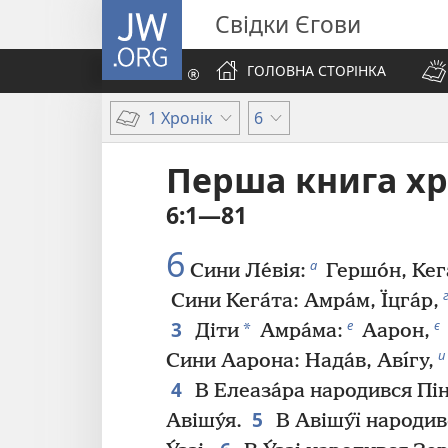
JW.ORG
Свідки Єгови
ГОЛОВНА СТОРІНКА
1 Хронік
6
Перша книга хр
6:1—81
6
а
Сини Ле́вія:
Гершо́н, Кег
Сини Кега́та: Амра́м, Їцга́р,
3
е
є
*
Діти
Амра́ма:
Аарон,
и
Сини Аарона: Нада́в, Авı́гу,
4
В Елеаза́ра народився Пінх
5
Авішу́я.
В Авішу́ї народився