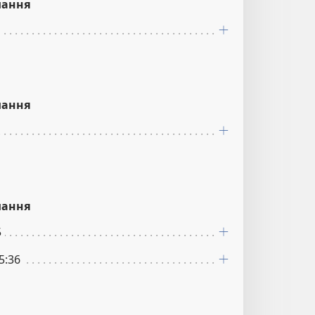
лання
лання
лання
5
5:36