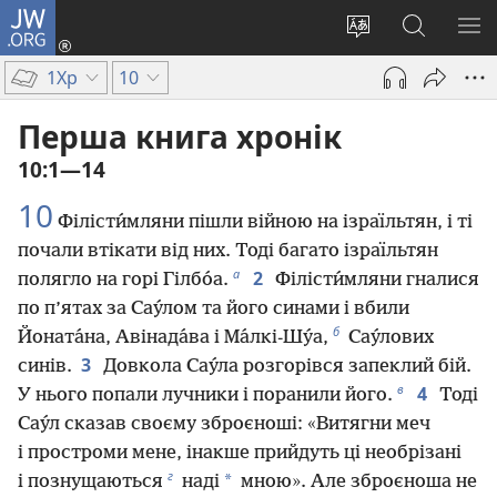
JW.ORG
Увійти
(відкривається
Змінити
Пошук
ПО
у
мову
на
М
1Хр
10
новому
сайту
сайті
вікні)
JW.ORG
Перша книга хронік
10:1—14
10
Філісти́мляни пішли війною на ізраїльтян, і ті
почали втікати від них. Тоді багато ізраїльтян
а
2
полягло на горі Гілбо́а.
Філісти́мляни гналися
по п’ятах за Сау́лом та його синами і вбили
б
Йоната́на, Авінада́ва і Ма́лкі-Шу́а,
Сау́лових
3
синів.
Довкола Сау́ла розгорівся запеклий бій.
в
4
У нього попали лучники і поранили його.
Тоді
Сау́л сказав своєму зброєноші: «Витягни меч
і простроми мене, інакше прийдуть ці необрізані
г
*
і познущаються
наді
мною». Але зброєноша не