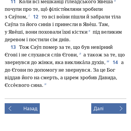
и
11
Коли всі мешканці гілеа́дського Яве́ша
почули про те, що́ філісти́мляни зробили
і
12
з Сау́лом,
то всі воїни пішли й забрали тіла
Сау́ла та його синів і принесли в Яве́ш. Там,
к
у Яве́ші, вони поховали їхні кістки
під великим
деревом і постили сім днів.
13
Тож Сау́л помер за те, що був невірний
л
Єгові і не слухався слів Єгови,
а також за те, що
м
14
звернувся до жінки, яка виклика́ла духів,
а
до Єгови по допомогу не звернувся. За це Бог
віддав його на смерть, а царем зробив Давида,
н
Єссе́євого сина.
Назад
Далі