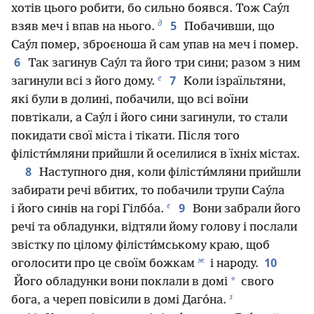
хотів цього робити, бо сильно боявся. Тож Сау́л
д
5
взяв меч і впав на нього.
Побачивши, що
Сау́л помер, зброєноша й сам упав на меч і помер.
6
Так загинув Сау́л та його три сини; разом з ним
е
7
загинули всі з його дому.
Коли ізраїльтяни,
які були в долині, побачили, що всі воїни
повтікали, а Сау́л і його сини загинули, то стали
покидати свої міста і тікати. Після того
філісти́мляни прийшли й оселилися в їхніх містах.
8
Наступного дня, коли філісти́мляни прийшли
забирати речі вбитих, то побачили трупи Сау́ла
є
9
і його синів на горі Гілбо́а.
Вони забрали його
речі та обладунки, відтяли йому голову і послали
звістку по цілому філісти́мському краю, щоб
ж
10
оголосити про це своїм божкам
і народу.
*
Його обладунки вони поклали в домі
свого
з
бога, а череп повісили в домі Даго́на.