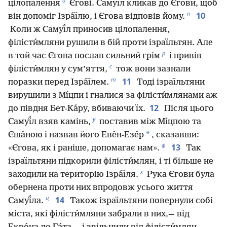
о
цілопалення
Єгові. Самуї́л кликав до Єгови, щоб
п
10
він допоміг Ізра́їлю, і Єгова відповів йому.
Коли ж Самуї́л приносив цілопалення,
філісти́мляни рушили в бій проти ізраїльтян. Але
р
в той час Єгова послав сильний грім
і привів
с
філісти́млян у сум’яття,
тож вони зазнали
т
11
поразки перед Ізра́їлем.
Тоді ізраїльтяни
вирушили з Мı́цпи і гналися за філісти́млянами аж
12
до півдня Бет-Ка́ру, вбиваючи їх.
Після цього
у
Самуї́л взяв камінь,
поставив між Мı́цпою та
*
Єша́ною і назвав його Еве́н-Езе́р
, сказавши:
ф
13
«Єгова, як і раніше, допомагає нам».
Так
ізраїльтяни підкорили філісти́млян, і ті більше не
х
заходили на територію Ізра́їля.
Рука Єгови була
обернена проти них впродовж усього життя
ц
14
Самуї́ла.
Також ізраїльтяни повернули собі
міста, які філісти́мляни забрали в них,— від