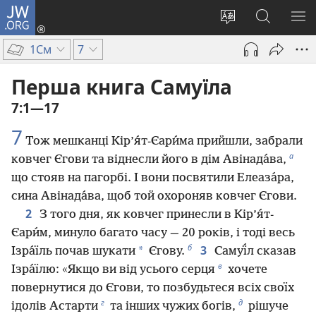
JW.ORG
Увійти
(відкривається
Змінити
Пошук
ПО
у
мову
на
М
1См
7
новому
сайту
сайті
вікні)
JW.ORG
Перша книга Самуїла
7:1—17
7
Тож мешканці Кір’я́т-Єари́ма прийшли, забрали
а
ковчег Єгови та віднесли його в дім Авінада́ва,
що стояв на пагорбі. І вони посвятили Елеаза́ра,
сина Авінада́ва, щоб той охороняв ковчег Єгови.
2
З того дня, як ковчег принесли в Кір’я́т-
Єари́м, минуло багато часу — 20 років, і тоді весь
б
3
*
Ізра́їль почав шукати
Єгову.
Самуї́л сказав
в
Ізра́їлю: «Якщо ви від усього серця
хочете
повернутися до Єгови, то позбудьтеся всіх своїх
г
д
ідолів Астарти
та інших чужих богів,
рішуче