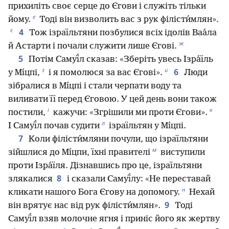
прихиліть своє серце до Єгови і служіть тільки
е
йому.
Тоді він визволить вас з рук філісти́млян».
є
4
Тож ізраїльтяни позбулися всіх ідолів Ваа́ла
ж
й Астарти і почали служити лише Єгові.
5
Потім Самуї́л сказав: «Зберіть увесь Ізра́їль
з
и
6
у Мı́цпі,
і я помолюся за вас Єгові».
Люди
зібралися в Мı́цпі і стали черпати воду та
виливати її перед Єговою. У цей день вони також
і
к
постили,
кажучи: «Згрішили ми проти Єгови».
л
І Самуї́л почав судити
ізраїльтян у Мı́цпі.
7
Коли філісти́мляни почули, що ізраїльтяни
м
зійшлися до Мı́цпи, їхні правителі
виступили
проти Ізра́їля. Дізнавшись про це, ізраїльтяни
8
злякалися
і сказали Самуї́лу: «Не переставай
н
кликати нашого Бога Єгову на допомогу.
Нехай
9
він врятує нас від рук філісти́млян».
Тоді
Самуї́л взяв молочне ягня і приніс його як жертву