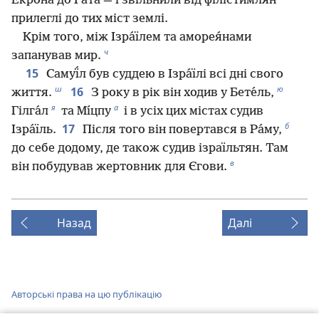
Екро́на до Га́та — і звільнили від філісти́млян
прилеглі до тих міст землі.
Крім того, між Ізра́їлем та аморея́нами
ч
запанував мир.
15
Самуї́л був суддею в Ізра́їлі всі дні свого
ш
ю
16
життя.
З року в рік він ходив у Бете́ль,
я
а
Гілга́л
та Мı́цпу
і в усіх цих містах судив
б
17
Ізра́їль.
Після того він повертався в Ра́му,
до себе додому, де також судив ізраїльтян. Там
в
він побудував жертовник для Єгови.
Назад
Далі
Авторські права на цю публікацію
Copyright
©
2026
Watch Tower Bible and Tract Society of