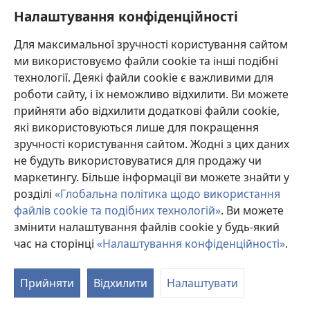
Pennsylvania.
Налаштування конфіденційності
УМОВИ ВИКОРИСТАННЯ
|
ПОЛІТИКА КОНФІДЕНЦІЙНОСТІ
|
НАЛАШТУВАННЯ КОНФІДЕНЦІЙНОСТІ
Для максимальної зручності користування сайтом
ми використовуємо файли cookie та інші подібні
технології. Деякі файли cookie є важливими для
роботи сайту, і їх неможливо відхилити. Ви можете
прийняти або відхилити додаткові файли cookie,
які використовуються лише для покращення
зручності користування сайтом. Жодні з цих даних
не будуть використовуватися для продажу чи
маркетингу. Більше інформації ви можете знайти у
розділі
«Глобальна політика щодо використання
файлів cookie та подібних технологій»
. Ви можете
змінити налаштування файлів cookie у будь-який
час на сторінці
«Налаштування конфіденційності»
.
П
д
Прийняти
Відхилити
Налаштувати
в