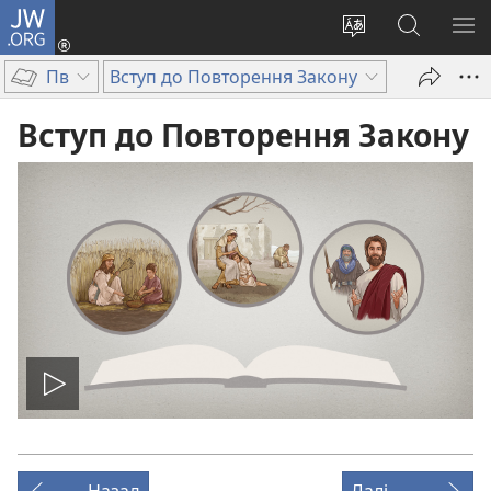
JW.ORG
Увійти
(відкривається
Змінити
Пошук
ПО
у
мову
на
М
Пв
Вступ до Повторення Закону
новому
сайту
сайті
вікні)
JW.ORG
Вступ до Повторення Закону
Відтворити
відео
Назад
Далі