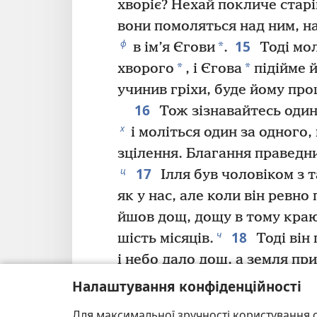
хворіє? Нехай покличе стар
вони помоляться над ним, н
15
ф
*
в ім’я Єгови
.
Тоді мол
*
*
хворого
, і Єгова
підійме й
учинив гріхи, буде йому пр
16
Тож зізнавайтесь один
х
і моліться один за одного
зцілення. Благання праведн
17
ц
Ілля був чоловіком з 
як у нас, але коли він ревно
йшов дощ, дощу в тому краю
18
ч
шість місяців.
Тоді він
і небо дало дощ, а земля при
19
Брати мої, якщо когось
Налаштування конфіденційності
правди, а інший наверне йог
Для максимальної зручності користування с