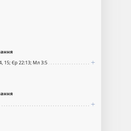
лання
4, 15; Єр 22:13; Мл 3:5
лання