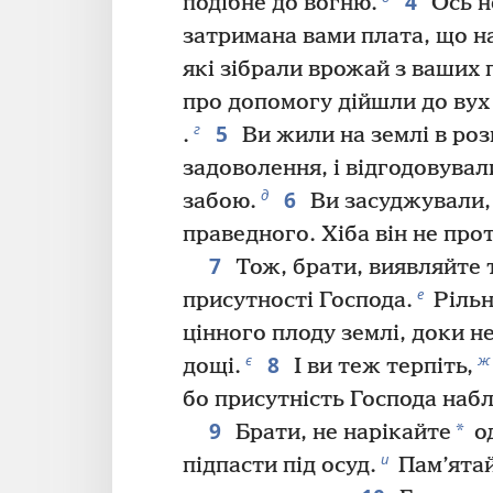
4
подібне до вогню.
Ось н
затримана вами плата, що н
які зібрали врожай з ваших 
про допомогу дійшли до вух
5
г
.
Ви жили на землі в роз
задоволення, і відгодовувал
6
д
забою.
Ви засуджували,
праведного. Хіба він не про
7
Тож, брати, виявляйте 
е
присутності Господа.
Рільн
цінного плоду землі, доки не
8
є
ж
дощі.
І ви теж терпіть,
бо присутність Господа наб
9
*
Брати, не нарікайте
од
и
підпасти під осуд.
Пам’ятай