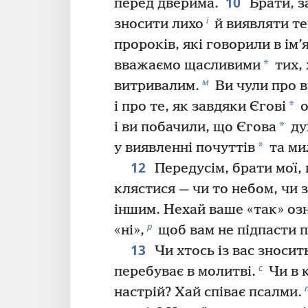
10
перед дверима.
Брати, з
і
зносити лихо
й виявляти те
пророків, які говорили в ім’
*
вважаємо щасливими
тих,
м
витривалим.
Ви чули про 
*
і про те, як завдяки Єгові
о
*
і ви побачили, що Єгова
ду
*
у виявленні почуттів
та ми
12
Передусім, брати мої,
клястися — чи то небом, чи 
іншим. Нехай ваше «так» озна
р
«ні»,
щоб вам не підпасти п
13
Чи хтось із вас зноси
с
перебуває в молитві.
Чи в к
настрій? Хай співає псалми.