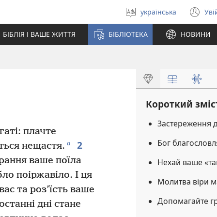
українська
Уві
Вибрати
(в
мову
у
БІБЛІЯ І ВАШЕ ЖИТТЯ
БІБЛІОТЕКА
НОВИНИ
но
вік
Короткий зміс
Застереження 
гаті: плачте
Бог благословля
2
а
ються нещастя.
брання ваше поїла
Нехай ваше «та
ло поіржавіло. І ця
Молитва віри м
вас та роз’їсть ваше
Допомагайте г
 останні дні стане