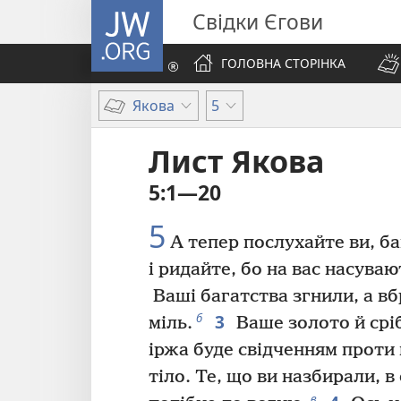
JW.ORG
Свідки Єгови
ГОЛОВНА СТОРІНКА
Якова
5
Лист Якова
5:1—20
5
А тепер послухайте ви, ба
і ридайте, бо на вас насува
Ваші багатства згнили, а в
3
б
міль.
Ваше золото й сріб
іржа буде свідченням проти 
тіло. Те, що ви назбирали, в
в