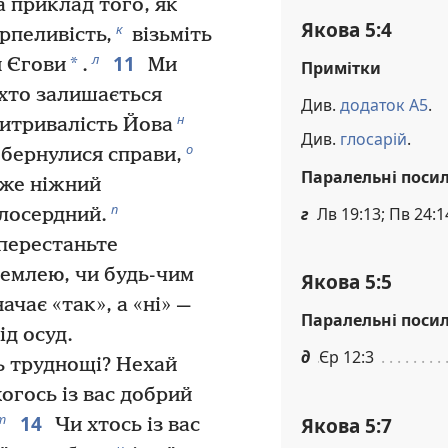
а приклад того, як
Якова 5:4
к
рпеливість,
візьміть
11
л
*
я Єгови
.
Ми
Примітки
 хто залишається
Див.
додаток А5
.
н
витривалість Йова
Див.
глосарій
.
о
бернулися справи,
Паралельні поси
же ніжний
п
г
Лв 19:13; Пв 24:1
лосердний.
 перестаньте
землею, чи будь-чим
Якова 5:5
чає «так», а «ні» —
Паралельні поси
ід осуд.
д
Єр 12:3
ть труднощі? Нехай
огось із вас добрий
14
т
Якова 5:7
Чи хтось із вас