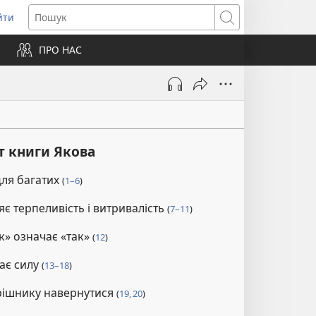
йти
ідкривається
Пошук
ПРО НАС
вому
ні)
т книги Якова
для багатих
(
1–6
)
є терпеливість і витривалість
(
7–11
)
к» означає «так»
(
12
)
ає силу
(
13–18
)
рішнику навернутися
(
19, 20
)