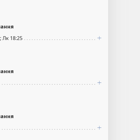
лання
; Лк 18:25
лання
лання