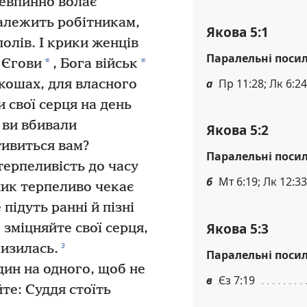
евпинно волає
алежить робітникам,
Якова 5:1
полів. І крики женців
Паралельні поси
*
*
 Єгови
, Бога військ
а
Пр 11:28; Лк 6:24
кошах, для власного
и свої серця на день
 ви вбивали
Якова 5:2
тивиться вам?
Паралельні поси
терпеливість до часу
б
Мт 6:19; Лк 12:33
ик терпеливо чекає
 підуть ранні й пізні
Якова 5:3
зміцняйте свої серця,
з
лизилась.
Паралельні поси
ин на одного, щоб не
в
Єз 7:19
те: Суддя стоїть