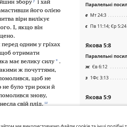
у
ійшин збору
і хай
Паралельні поси
амастивши його олією
е
Мт 24:3
итва віри вилікує
є
Пв 11:14; Єр 5:24
ого. І, якщо він
ощено.
 перед одним у гріхах
Якова 5:8
, щоб отримати
Паралельні поси
*
ика має велику силу
.
ж
Єв 6:12
такими ж почуттями,
з
1Фс 3:13
 помолився, щоб не
 не було три роки й
 помолився знову,
Якова 5:9
ш
несла свій плід.
Примітки
 із вас відвели від
Або «не стогніть; 
20
о,
знайте, що той,
айтом ми використовуємо файли cookie та інші подібні т