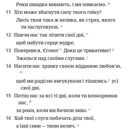
м
Роки швидко минають, і ми зникаємо.
11
Хто може збагнути силу твого гніву?
Лють твоя така ж велика, як страх, якого
н
ти заслуговуєш.
о
12
Навчи нас так лічити свої дні,
щоб набути серце мудре.
п
р
13
Повернися, Єгово!
Доки це триватиме?
с
Зжалься над своїми слугами.
14
Насити нас зранку своєю відданою любов’ю,
т
у
щоб ми радісно вигукували і тішились
усі
свої дні.
15
Потіш нас за всі ті дні, коли ти впокорював
ф
нас,
х
за роки, коли ми бачили лихо.
16
Хай твої слуги побачать діла твої,
ц
а їхні сини — твою велич.