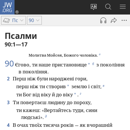
JW.ORG
Увійти
(відкривається
Змінити
Пошук
ПО
у
мову
на
М
Пс
90
новому
сайту
сайті
вікні)
JW.ORG
Псалми
90:1—17
а
Молитва Мойсея, Божого чоловіка.
90
б
*
Єгово, ти наше пристановище
з покоління
в покоління.
2
Перш ніж були народжені гори,
в
*
перш ніж ти створив
землю і світ,
г
*
ти Бог від віку й до віку
.
3
Ти повертаєш людину до пороху,
ти кажеш: «Вертайтесь туди, сини
д
людські».
4
В очах твоїх тисяча років — як вчорашній