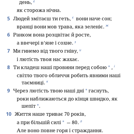
е
день,
як сторожа нічна.
є
5
Людей змітаєш ти геть,
вони наче сон;
ж
вранці вони мов трава, яка зеленіє.
6
Ранком вона розцвітає й росте,
з
а ввечері в’яне і сохне.
и
7
Ми гинемо від твого гніву,
і лютість твоя нас жахає.
і
8
*
Ти кладеш наші провини перед собою
,
світло твого обличчя робить явними наші
к
таємниці.
9
*
Через лютість твою наші дні
гаснуть,
роки наближаються до кінця швидко, як
*
шепіт
.
10
Життя наше триває 70 років,
л
*
а при більшій силі
— 80.
Але воно повне горя і страждання.