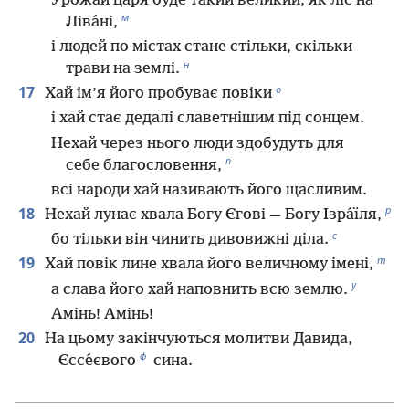
Урожай царя буде такий великий, як ліс на
м
Ліва́ні,
і людей по містах стане стільки, скільки
н
трави на землі.
о
17
Хай ім’я його пробуває повіки
і хай стає дедалі славетнішим під сонцем.
Нехай через нього люди здобудуть для
п
себе благословення,
всі народи хай називають його щасливим.
р
18
Нехай лунає хвала Богу Єгові — Богу Ізра́їля,
с
бо тільки він чинить дивовижні діла.
т
19
Хай повік лине хвала його величному імені,
у
а слава його хай наповнить всю землю.
Амінь! Амінь!
20
На цьому закінчуються молитви Давида,
ф
Єссе́євого
сина.