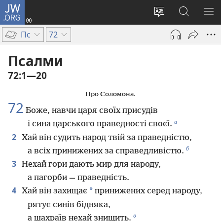
JW.ORG
Увійти
(відкривається
Змінити
Пошук
ПО
у
мову
на
М
Пс
72
новому
сайту
сайті
вікні)
JW.ORG
Псалми
72:1—20
Про Соломона.
72
Боже, навчи царя своїх присудів
а
і сина царського праведності своєї.
2
Хай він судить народ твій за праведністю,
б
а всіх принижених за справедливістю.
3
Нехай гори дають мир для народу,
а пагорби — праведність.
4
*
Хай він захищає
принижених серед народу,
рятує синів бідняка,
в
а шахраїв нехай знищить.