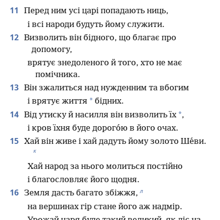
11
Перед ним усі царі попадають ниць,
і всі народи будуть йому служити.
12
Визволить він бідного, що благає про
допомогу,
врятує знедоленого й того, хто не має
помічника.
13
Він зжалиться над нужденним та вбогим
*
і врятує життя
бідних.
14
*
Від утиску й насилля він визволить їх
,
і кров їхня буде дорого́ю в його очах.
15
Хай він живе і хай дадуть йому золото Ше́ви.
к
Хай народ за нього молиться постійно
і благословляє його щодня.
л
16
Земля дасть багато збіжжя,
на вершинах гір стане його аж надмір.