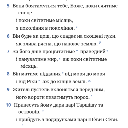
5
Вони боятимуться тебе, Боже, поки сяятиме
сонце
і поки світитиме місяць,
г
з покоління в покоління.
6
Він буде як дощ, що спадає на скошені луки,
д
як злива рясна, що напоює землю.
е
7
*
За його днів процвітатиме
праведний
є
і пануватиме мир,
аж поки світитиме
місяць.
8
*
Він матиме підданих
від моря до моря
ж
*
і від Ріки
аж до кінців землі.
9
Жителі пустель вклоняться перед ним,
з
його вороги лизатимуть порох.
10
Принесуть йому дари царі Таршı́шу та
и
островів,
і прийдуть з подарунками царі Ше́ви і Се́ви.
і