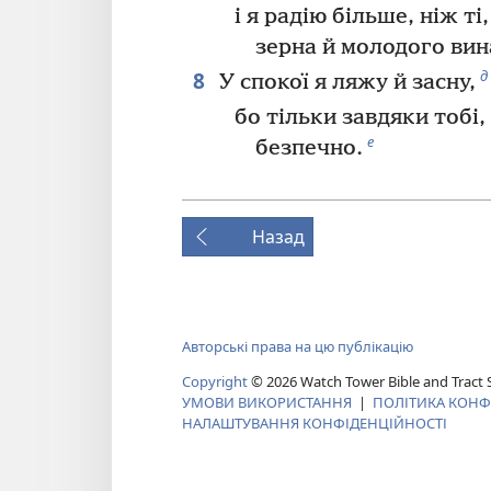
і я радію більше, ніж ті
зерна й молодого вин
8
д
У спокої я ляжу й засну,
бо тільки завдяки тобі,
е
безпечно.
Назад
Авторські права на цю публікацію
Copyright
©
2026
Watch Tower Bible and Tract S
УМОВИ ВИКОРИСТАННЯ
|
ПОЛІТИКА КОНФ
НАЛАШТУВАННЯ КОНФІДЕНЦІЙНОСТІ