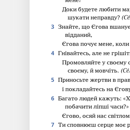
мене?
Доки будете любити ма
шукати неправду?
(Се
3
Знайте, що Єгова вшану
відданий,
Єгова почує мене, коли
4
Гнівайтесь, але не грішіт
Промовляйте у своєму с
своєму, й мовчіть.
(Се
5
Приносьте жертви в прав
і покладайтесь на Єгову
6
Багато людей кажуть: «Х
побачити ліпші часи?»
Єгово, осяй нас світлом
7
Ти сповнюєш серце моє р