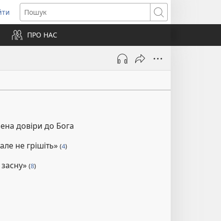
йти
ідкривається
Пошук
ПРО НАС
вому
ні)
ена довіри до Бога
 але не грішіть»
(
4
)
. засну»
(
8
)