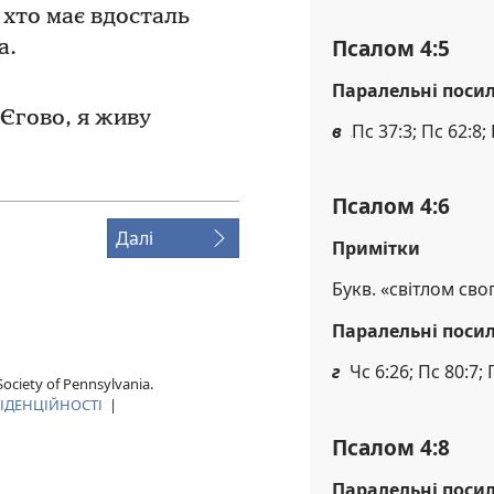
, хто має вдосталь
Псалом 4:5
а.
Паралельні поси
 Єгово, я живу
в
Пс 37:3; Пс 62:8;
Псалом 4:6
Далі
Примітки
Букв. «світлом сво
Паралельні поси
г
Чс 6:26; Пс 80:7; 
ociety of Pennsylvania.
ІДЕНЦІЙНОСТІ
|
Псалом 4:8
Паралельні поси