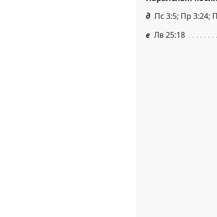
д
Пс 3:5; Пр 3:24; 
е
Лв 25:18