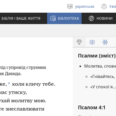
українська
Уві
Вибрати
(в
мову
у
БІБЛІЯ І ВАШЕ ЖИТТЯ
БІБЛІОТЕКА
НОВИНИ
но
вік
Псалми (зміст)
Молитва, сповн
під супровід струнних
ня Давида.
«Гнівайтесь,
а
же,
коли кличу тебе.
«У спокої я..
час утиску,
лухай молитву мою.
Псалом 4:1
те знеславлювати