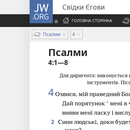
JW.ORG
Свідки Єгови
ГОЛОВНА СТОРІНКА
Псалми
4
Псалми
4:1—8
Для диригента: виконується 
інструментів. Піс
4
Озвися, мій праведний Бо
*
Дай порятунок
мені в 
вияви мені ласку і вис
2
Сини людські, доки буде