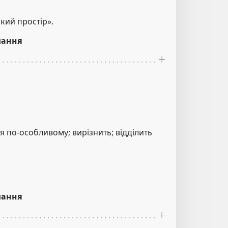
кий простір».
лання
я по-особливому; вирізнить; відділить
лання