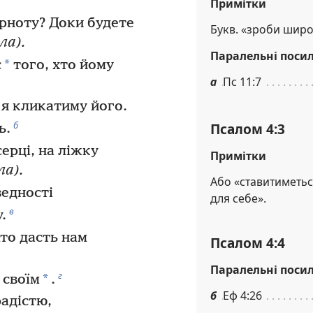
Примітки
рноту? Доки будете
Букв. «зроби широ
́ла).
Паралельні поси
*
є
того, хто йому
а
Пс 11:7
 я кликатиму його.
б
Псалом 4:3
ь.
ерці, на ліжку
Примітки
́ла).
Або «ставитиметьс
едності
для себе».
в
.
то дасть нам
Псалом 4:4
Паралельні поси
г
*
 своїм
.
б
Еф 4:26
адістю,