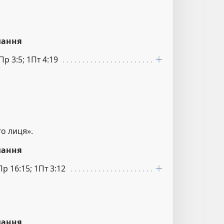
лання
 Пр 3:5; 1Пт 4:19
го лиця».
лання
Пр 16:15; 1Пт 3:12
лання