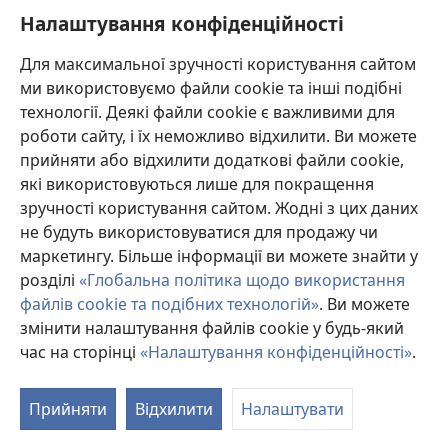
Адже вона багатьох довела до смерті
Налаштування конфіденційності
с
і чимало кого погубила.
27
*
Її дім — це шлях у могилу
,
Для максимальної зручності користування сайтом
він веде до кімнат смерті.
ми використовуємо файли cookie та інші подібні
технології. Деякі файли cookie є важливими для
роботи сайту, і їх неможливо відхилити. Ви можете
прийняти або відхилити додаткові файли cookie,
Назад
Далі
які використовуються лише для покращення
зручності користування сайтом. Жодні з цих даних
не будуть використовуватися для продажу чи
маркетингу. Більше інформації ви можете знайти у
Авторські права на цю публікацію
розділі
«Глобальна політика щодо використання
Copyright
©
2026
Watch Tower Bible and Tract Society of
файлів cookie та подібних технологій»
. Ви можете
Pennsylvania.
змінити налаштування файлів cookie у будь-який
УМОВИ ВИКОРИСТАННЯ
|
ПОЛІТИКА КОНФІДЕНЦІЙНОСТІ
|
час на сторінці
«Налаштування конфіденційності»
.
НАЛАШТУВАННЯ КОНФІДЕНЦІЙНОСТІ
П
д
Прийняти
Відхилити
Налаштувати
в