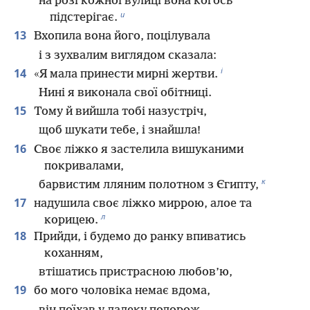
на розі кожної вулиці вона когось
и
підстерігає.
13
Вхопила вона його, поцілувала
і з зухвалим виглядом сказала:
і
14
«Я мала принести мирні жертви.
Нині я виконала свої обітниці.
15
Тому й вийшла тобі назустріч,
щоб шукати тебе, і знайшла!
16
Своє ліжко я застелила вишуканими
покривалами,
к
барвистим лляним полотном з Єгипту,
17
надушила своє ліжко миррою, алое та
л
корицею.
18
Прийди, і будемо до ранку впиватись
коханням,
втішатись пристрасною любов’ю,
19
бо мого чоловіка немає вдома,