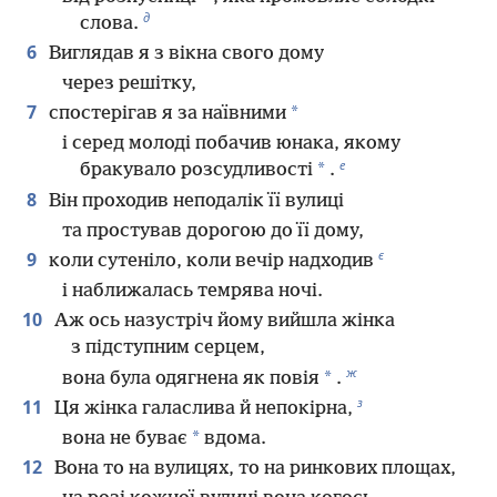
д
слова.
6
Виглядав я з вікна свого дому
через решітку,
7
*
спостерігав я за наївними
і серед молоді побачив юнака, якому
е
*
бракувало розсудливості
.
8
Він проходив неподалік її вулиці
та простував дорогою до її дому,
є
9
коли сутеніло, коли вечір надходив
і наближалась темрява ночі.
10
Аж ось назустріч йому вийшла жінка
з підступним серцем,
ж
*
вона була одягнена як повія
.
з
11
Ця жінка галаслива й непокірна,
*
вона не буває
вдома.
12
Вона то на вулицях, то на ринкових площах,