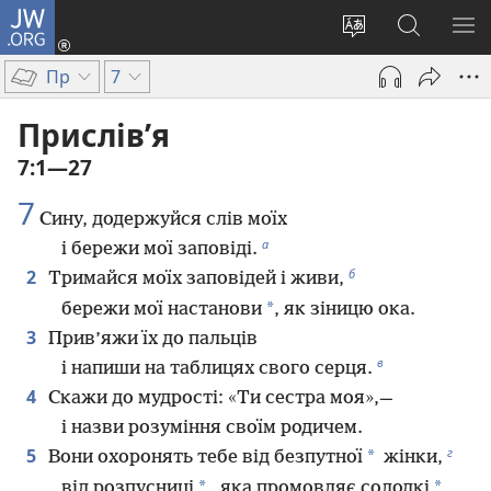
JW.ORG
Увійти
(відкривається
Змінити
Пошук
ПО
у
мову
на
М
Пр
7
новому
сайту
сайті
вікні)
JW.ORG
Прислів’я
7:1—27
7
Сину, додержуйся слів моїх
а
і бережи мої заповіді.
б
2
Тримайся моїх заповідей і живи,
*
бережи мої настанови
, як зіницю ока.
3
Прив’яжи їх до пальців
в
і напиши на таблицях свого серця.
4
Скажи до мудрості: «Ти сестра моя»,—
і назви розуміння своїм родичем.
г
5
*
Вони охоронять тебе від безпутної
жінки,
*
*
від розпусниці
, яка промовляє солодкі