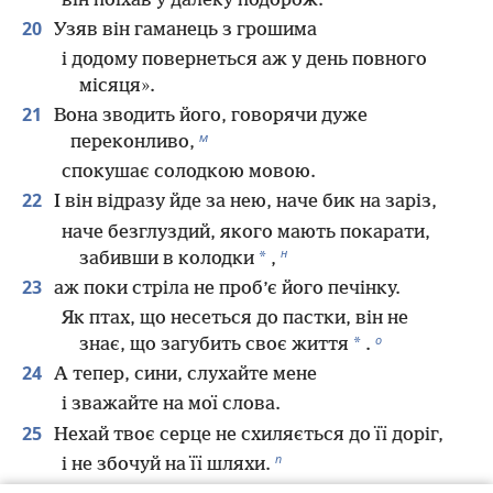
він поїхав у далеку подорож.
20
Узяв він гаманець з грошима
і додому повернеться аж у день повного
місяця».
21
Вона зводить його, говорячи дуже
м
переконливо,
спокушає солодкою мовою.
22
І він відразу йде за нею, наче бик на заріз,
наче безглуздий, якого мають покарати,
н
*
забивши в колодки
,
23
аж поки стріла не проб’є його печінку.
Як птах, що несеться до пастки, він не
о
*
знає, що загубить своє життя
.
24
А тепер, сини, слухайте мене
і зважайте на мої слова.
25
Нехай твоє серце не схиляється до її доріг,
п
і не збочуй на її шляхи.
р
26