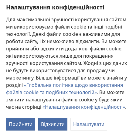
а багатство грішника зберігається для
Налаштування конфіденційності
е
праведного.
23
Нива бідного щедро родить,
Для максимальної зручності користування сайтом
ми використовуємо файли cookie та інші подібні
*
але через несправедливість вона
може
технології. Деякі файли cookie є важливими для
бути знищена.
роботи сайту, і їх неможливо відхилити. Ви можете
24
*
Хто стримує різку
, той ненавидить свого
прийняти або відхилити додаткові файли cookie,
є
сина,
які використовуються лише для покращення
*
а хто його любить, той старанно виховує
.
зручності користування сайтом. Жодні з цих даних
ж
не будуть використовуватися для продажу чи
з
25
*
Праведний їсть скільки забажає
,
маркетингу. Більше інформації ви можете знайти у
и
а шлунок неправедних порожній.
розділі
«Глобальна політика щодо використання
файлів cookie та подібних технологій»
. Ви можете
змінити налаштування файлів cookie у будь-який
Назад
Далі
час на сторінці
«Налаштування конфіденційності»
.
П
д
Прийняти
Відхилити
Налаштувати
в
Авторські права на цю публікацію