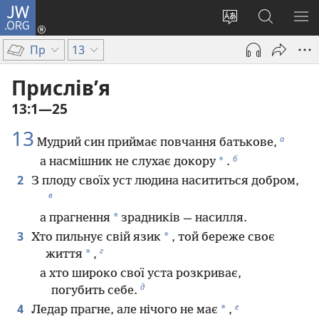
JW.ORG
Увійти
(відкривається
Змінити
Пошук
ПО
у
мову
на
М
Пр
13
новому
сайту
сайті
вікні)
JW.ORG
Прислів’я
13:1—25
13
а
Мудрий син приймає повчання батькове,
б
*
а насмішник не слухає докору
.
2
З плоду своїх уст людина насититься добром,
в
*
а прагнення
зрадників — насилля.
3
*
Хто пильнує свій язик
, той береже своє
г
*
життя
,
а хто широко свої уста розкриває,
д
погубить себе.
е
4
*
Ледар прагне, але нічого не має
,