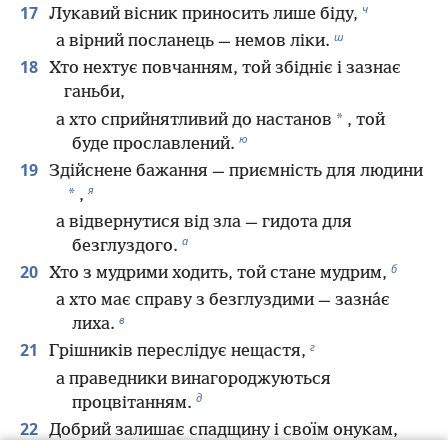
ч
17
Лукавий вісник приносить лише біду,
ш
а вірний посланець — немов ліки.
18
Хто нехтує повчанням, той збідніє і зазнає
ганьби,
*
а хто сприйнятливий до настанов
, той
ю
буде прославлений.
19
Здійснене бажання — приємність для людини
я
*
,
а відвернутися від зла — гидота для
а
безглуздого.
б
20
Хто з мудрими ходить, той стане мудрим,
а хто має справу з безглуздими — зазна́є
в
лиха.
г
21
Грішників переслідує нещастя,
а праведники винагороджуються
д
процвітанням.
22
Добрий залишає спадщину і своїм онукам,