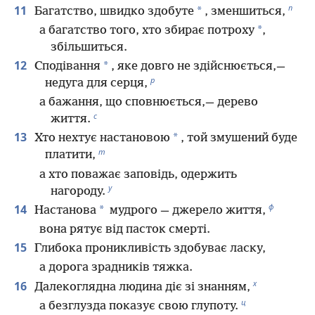
п
11
*
Багатство, швидко здобуте
, зменшиться,
*
а багатство того, хто збирає потроху
,
збільшиться.
12
*
Сподівання
, яке довго не здійснюється,—
р
недуга для серця,
а бажання, що сповнюється,— дерево
с
життя.
13
*
Хто нехтує настановою
, той змушений буде
т
платити,
а хто поважає заповідь, одержить
у
нагороду.
ф
14
*
Настанова
мудрого — джерело життя,
вона рятує від пасток смерті.
15
Глибока проникливість здобуває ласку,
а дорога зрадників тяжка.
х
16
Далекоглядна людина діє зі знанням,
ц
а безглузда показує свою глупоту.