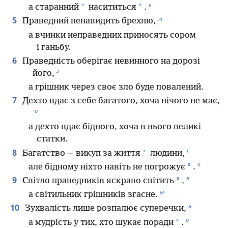
є
*
*
а старанний
насититься
.
ж
5
Праведний ненавидить брехню,
а вчинки неправедних приносять сором
і ганьбу.
6
Праведність оберігає невинного на дорозі
з
його,
а грішник через своє зло буде повалений.
7
Дехто вдає з себе багатого, хоча нічого не має,
и
а дехто вдає бідного, хоча в нього великі
статки.
і
8
*
Багатство — викуп за життя
людини,
к
*
але бідному ніхто навіть не погрожує
.
л
9
*
Світло праведників яскраво світить
,
м
а світильник грішників згасне.
н
10
Зухвалість лише розпалює суперечки,
о
*
а мудрість у тих, хто шукає поради
.