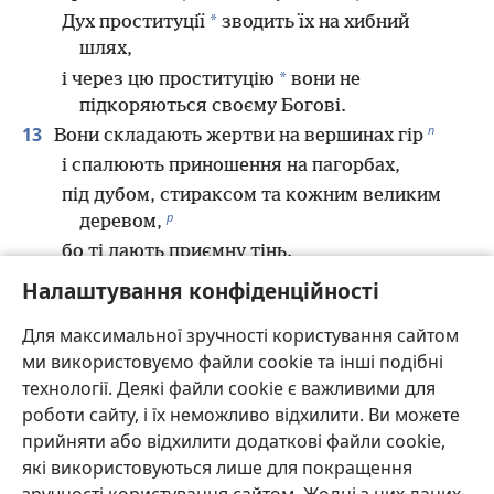
*
Дух проституції
зводить їх на хибний
шлях,
*
і через цю проституцію
вони не
підкоряються своєму Богові.
п
13
Вони складають жертви на вершинах гір
і спалюють приношення на пагорбах,
під дубом, стираксом та кожним великим
р
деревом,
бо ті дають приємну тінь.
*
Тому дочки ваші стали повіями
,
Налаштування конфіденційності
а невістки чинять перелюб.
Для максимальної зручності користування сайтом
14
Я не відплачу вашим дочкам за їхню
ми використовуємо файли cookie та інші подібні
*
проституцію
технології. Деякі файли cookie є важливими для
і вашим невісткам за їхній перелюб.
роботи сайту, і їх неможливо відхилити. Ви можете
Адже й чоловіки усамітнюються з повіями
прийняти або відхилити додаткові файли cookie,
та приносять жертви з храмовими
які використовуються лише для покращення
проститутками.