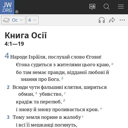
JW.ORG
Увійти
(відкривається
Змінити
Пошук
ПО
у
мову
на
М
Ос
4
новому
сайту
сайті
вікні)
JW.ORG
Книга Осії
4:1—19
4
Народе Ізра́їля, послухай слово Єгови!
а
Єгова судиться з жителями цього краю,
бо там немає правди, відданої любові й
б
знання про Бога.
2
Всюди чути фальшиві клятви, шириться
в
г
обман,
убивство,
д
крадіж та перелюб,
е
і знову й знову проливається кров.
є
3
Тому земля порине в жалобу
і всі її мешканці погинуть,