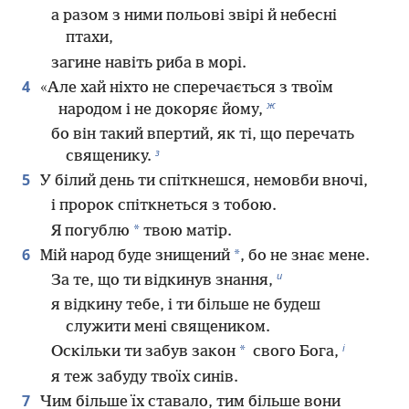
а разом з ними польові звірі й небесні
птахи,
загине навіть риба в морі.
4
«Але хай ніхто не сперечається з твоїм
ж
народом і не докоряє йому,
бо він такий впертий, як ті, що перечать
з
священику.
5
У білий день ти спіткнешся, немовби вночі,
і пророк спіткнеться з тобою.
*
Я погублю
твою матір.
6
*
Мій народ буде знищений
, бо не знає мене.
и
За те, що ти відкинув знання,
я відкину тебе, і ти більше не будеш
служити мені священиком.
і
*
Оскільки ти забув закон
свого Бога,
я теж забуду твоїх синів.
7
Чим більше їх ставало, тим більше вони