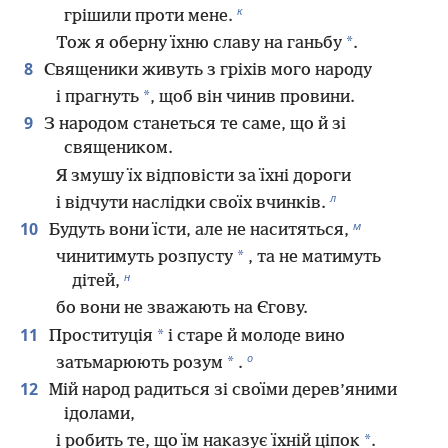
к
грішили проти мене.
*
Тож я оберну їхню славу на ганьбу
.
8
Священики живуть з гріхів мого народу
*
і прагнуть
, щоб він чинив провини.
9
З народом станеться те саме, що й зі
священиком.
Я змушу їх відповісти за їхні дороги
л
і відчути наслідки своїх вчинків.
м
10
Будуть вони їсти, але не наситяться,
*
чинитимуть розпусту
, та не матимуть
н
дітей,
бо вони не зважають на Єгову.
11
*
Проституція
і старе й молоде вино
о
*
затьмарюють розум
.
12
Мій народ радиться зі своїми дерев’яними
ідолами,
*
і робить те, що їм наказує їхній ціпок
.