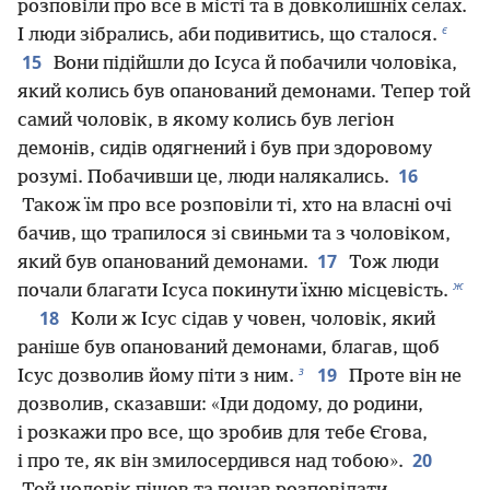
розповіли про все в місті та в довколишніх селах.
є
І люди зібрались, аби подивитись, що сталося.
15
Вони підійшли до Ісуса й побачили чоловіка,
який колись був опанований демонами. Тепер той
самий чоловік, в якому колись був легіон
демонів, сидів одягнений і був при здоровому
16
розумі. Побачивши це, люди налякались.
Також їм про все розповіли ті, хто на власні очі
бачив, що трапилося зі свиньми та з чоловіком,
17
який був опанований демонами.
Тож люди
ж
почали благати Ісуса покинути їхню місцевість.
18
Коли ж Ісус сідав у човен, чоловік, який
раніше був опанований демонами, благав, щоб
з
19
Ісус дозволив йому піти з ним.
Проте він не
дозволив, сказавши: «Іди додому, до родини,
і розкажи про все, що зробив для тебе Єгова,
20
і про те, як він змилосердився над тобою».