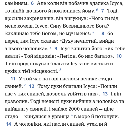
6
камінням.
Але коли він побачив здалека Ісуса,
б
7
то підбіг до нього й поклонився йому.
Тоді,
щосили закричавши, він вигукнув: «Чого ти від
мене хочеш, Ісусе, Сину Всевишнього Бога?
в
8
Заклинаю тебе Богом, не муч мене!»
—
бо
перед тим Ісус сказав: «Духу нечистий, вийди
г
9
з цього чоловіка».
Ісус запитав його: «Як тебе
10
звати?» Той відповів: «Легіон, бо нас багато».
І він продовжував благати Ісуса не висилати
д
духів з тієї місцевості.
11
У той час на горі паслося велике стадо
е
12
свиней.
Тому духи благали Ісуса: «Пошли
13
нас у тих свиней, дозволь увійти в них».
І він
дозволив. Тоді нечисті духи вийшли з чоловіка та
ввійшли у свиней, і майже 2000 свиней — ціле
*
стадо — кинулися з урвища
в море й потонули.
14
А чоловіки, які пасли свиней, утекли й