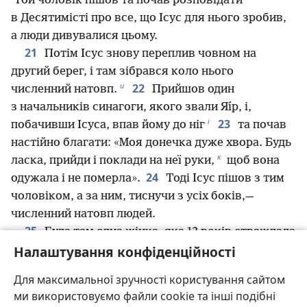
Той чоловік пішов та почав розповідати
в Десятимісті про все, що Ісус для нього зробив,
а люди дивувалися цьому.
21
Потім Ісус знову переплив човном на
другий берег, і там зібрався коло нього
и
22
численний натовп.
Прийшов один
з начальників синагоги, якого звали Яı́р, і,
і
23
побачивши Ісуса, впав йому до ніг
та почав
настійно благати: «Моя донечка дуже хвора. Будь
к
ласка, прийди і поклади на неї руки,
щоб вона
24
одужала і не померла».
Тоді Ісус пішов з тим
чоловіком, а за ним, тиснучи з усіх боків,—
численний натовп людей.
25
Була там одна жінка, яка 12 років страждала
л
26
Налаштування конфіденційності
від кровотечі.
Вона дуже натерпілась від
багатьох лікарів і витратила все, що мала, але їй
Для максимальної зручності користування сайтом
27
ніщо не допомогло і навіть стало гірше.
ми використовуємо файли cookie та інші подібні
Коли ж вона почула про Ісуса, то, пробравшись