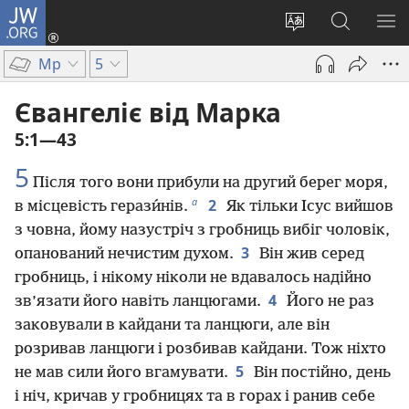
JW.ORG
Увійти
(відкривається
Змінити
Пошук
ПО
у
мову
на
М
Мр
5
новому
сайту
сайті
вікні)
JW.ORG
Євангеліє від Марка
5:1—43
5
Після того вони прибули на другий берег моря,
а
2
в місцевість герази́нів.
Як тільки Ісус вийшов
з човна, йому назустріч з гробниць вибіг чоловік,
3
опанований нечистим духом.
Він жив серед
гробниць, і нікому ніколи не вдавалось надійно
4
зв’язати його навіть ланцюгами.
Його не раз
заковували в кайдани та ланцюги, але він
розривав ланцюги і розбивав кайдани. Тож ніхто
5
не мав сили його вгамувати.
Він постійно, день
і ніч, кричав у гробницях та в горах і ранив себе