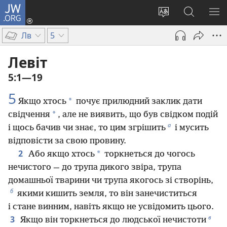
JW.ORG
Увійти
(відкривається
Змінити
Пошук
ПО
у
мову
на
М
Лв
5
новому
сайту
сайті
вікні)
JW.ORG
Левіт
5:1—19
5
*
Якщо хтось
почує прилюдний заклик дати
*
свідчення
, але не виявить, що був свідком подій
а
і щось бачив чи знає, то цим згрішить
і мусить
відповісти за свою провину.
2
*
Або якщо хтось
торкнеться до чогось
нечистого — до трупа дикого звіра, трупа
домашньої тварини чи трупа якогось зі створінь,
б
якими кишить земля, то він занечиститься
і стане винним, навіть якщо не усвідомить цього.
в
3
Якщо він торкнеться до людської нечистоти