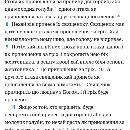
Єгові як приношення за провину дві горлиці або
є
два молодих голуби:
одного птаха як
ж
приношення за гріх, а другого як цілопалення.
8
Нехай він принесе їх священику. Священик має
дати першого птаха як приношення за гріх. Хай
він надломить йому шию, але голову не відриває.
9
Потім хай він візьме трохи крові птаха, даного
як приношення за гріх, і покропить нею бік
жертовника, а решту крові хай виллє біля основи
з
10
жертовника.
Це приношення за гріх.
А
другого птаха священик хай принесе як
и
цілопалення за всіма вимогами.
Священик
примирить цю людину з Богом, і її гріх буде
і
прощено.
11
Якщо ж той, хто згрішить, буде
неспроможний принести дві горлиці або два
молодих голуби, то нехай дасть як приношення за
к