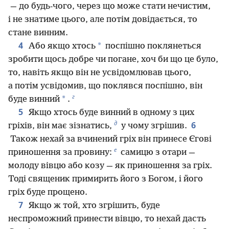
— до будь-чого, через що може стати нечистим,
і не знатиме цього, але потім довідається, то
стане винним.
4
*
Або якщо хтось
поспішно поклянеться
зробити щось добре чи погане, хоч би що це було,
то, навіть якщо він не усвідомлював цього,
а потім усвідомив, що поклявся поспішно, він
г
*
буде винний
.
5
Якщо хтось буде винний в одному з цих
д
6
гріхів, він має зізнатись,
у чому згрішив.
Також нехай за вчинений гріх він принесе Єгові
е
приношення за провину:
самицю з отари —
молоду вівцю або козу — як приношення за гріх.
Тоді священик примирить його з Богом, і його
гріх буде прощено.
7
Якщо ж той, хто згрішить, буде
неспроможний принести вівцю, то нехай дасть