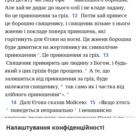
*
гріх десяту частину е́фи
найліпшого борошна.
Але хай не додає до нього олії і не кладе ладану,
12
бо це приношення за гріх.
Потім хай принесе
це борошно священику, і священик візьме з нього
жменю і покладе поверх приношень, які
горітимуть для Єгови на вогні. Ця жменя борошна
буде димитися на жертовнику як символічне
13
*
приношення
. Це приношення за гріх.
Священик примирить цю людину з Богом, і будь-
л
який з цих гріхів буде прощено.
А те, що
залишиться від приношення за гріх, буде
м
належати священику,
так само як і частка від
н
хлібного приношення”».
14
15
Далі Єгова сказав Мойсею:
«Якщо хтось
*
*
поведеться неправильно
і ненавмисно
о
згрішить проти того, що присвячене Єгові,
то
Налаштування конфіденційності
нехай складе Єгові приношення за провину —
п
безвадного барана з отари,
який буде оцінений