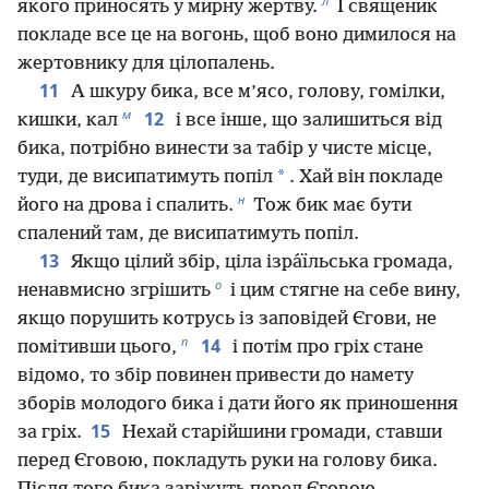
л
якого приносять у мирну жертву.
І священик
покладе все це на вогонь, щоб воно димилося на
жертовнику для цілопалень.
11
А шкуру бика, все м’ясо, голову, гомілки,
м
12
кишки, кал
і все інше, що залишиться від
бика, потрібно винести за табір у чисте місце,
*
туди, де висипатимуть попіл
. Хай він покладе
н
його на дрова і спалить.
Тож бик має бути
спалений там, де висипатимуть попіл.
13
Якщо цілий збір, ціла ізра́їльська громада,
о
ненавмисно згрішить
і цим стягне на себе вину,
якщо порушить котрусь із заповідей Єгови, не
п
14
помітивши цього,
і потім про гріх стане
відомо, то збір повинен привести до намету
зборів молодого бика і дати його як приношення
15
за гріх.
Нехай старійшини громади, ставши
перед Єговою, покладуть руки на голову бика.