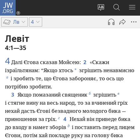
JW.ORG
Увійти
(відкривається
Змінити
Пошук
ПО
у
мову
на
М
Лв
4
новому
сайту
сайті
вікні)
JW.ORG
Левіт
4:1—35
4
2
Далі Єгова сказав Мойсею:
«Скажи
*
ізраїльтянам: “Якщо хтось
згрішить ненавмисно
а
і зробить те, що Єгова забороняє, то ось що
потрібно зробити.
б
в
3
Якщо помазаний священик
згрішить
і стягне вину на весь народ, то за вчинений гріх
нехай дасть Єгові безвадного молодого бика —
г
4
приношення за гріх.
Нехай він приведе бика
д
до входу в намет зборів
і поставить перед лицем
Єгови, потім хай покладе руку на голову бика