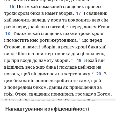
Після того бика заріжуть перед Єговою.
16
Потім хай помазаний священик принесе
17
трохи крові бика в намет зборів.
І священик
хай вмочить палець у кров та покропить нею сім
р
разів перед завісою святині,
перед лицем Єгови.
18
Також нехай священик візьме трохи крові
с
і помастить нею роги жертовника,
що перед
Єговою, в наметі зборів, а решту крові бика хай
виллє біля основи жертовника для цілопалень,
т
19
що при вході до намету зборів.
Нехай він
відділить весь жир бика і покладе цей жир на
у
20
вогонь, щоб він димився на жертовнику.
З
цим биком він повинен зробити те саме, що й
з попереднім биком, даним як приношення за
гріх. Отже, священик примирить громаду з Богом,
ф
21
і її гріх буде прощено.
Бика потрібно
Налаштування конфіденційності
винести за табір, і він спалить його, так само як
х
спалив попереднього бика.
Це приношення за