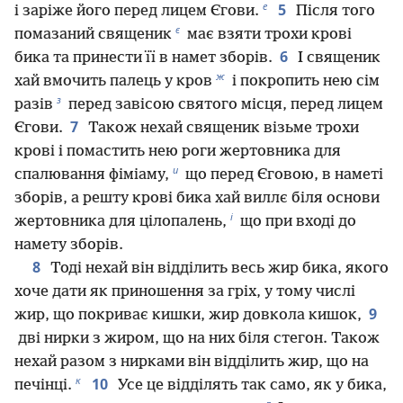
е
5
і заріже його перед лицем Єгови.
Після того
є
помазаний священик
має взяти трохи крові
6
бика та принести її в намет зборів.
І священик
ж
хай вмочить палець у кров
і покропить нею сім
з
разів
перед завісою святого місця, перед лицем
7
Єгови.
Також нехай священик візьме трохи
крові і помастить нею роги жертовника для
и
спалювання фіміаму,
що перед Єговою, в наметі
зборів, а решту крові бика хай виллє біля основи
і
жертовника для цілопалень,
що при вході до
намету зборів.
8
Тоді нехай він відділить весь жир бика, якого
хоче дати як приношення за гріх, у тому числі
9
жир, що покриває кишки, жир довкола кишок,
дві нирки з жиром, що на них біля стегон. Також
нехай разом з нирками він відділить жир, що на
к
10
печінці.
Усе це відділять так само, як у бика,