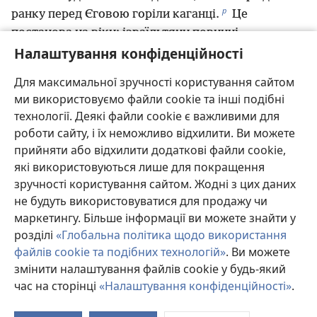
р
ранку перед Єговою горіли каганці.
Це
постанова на віки; ізраїльтяни повинні
с
Налаштування конфіденційності
дотримуватися її з покоління в покоління.
Для максимальної зручності користування сайтом
ми використовуємо файли cookie та інші подібні
Назад
Далі
технології. Деякі файли cookie є важливими для
роботи сайту, і їх неможливо відхилити. Ви можете
прийняти або відхилити додаткові файли cookie,
які використовуються лише для покращення
Авторські права на цю публікацію
зручності користування сайтом. Жодні з цих даних
не будуть використовуватися для продажу чи
Copyright
©
2026
Watch Tower Bible and Tract Society of
Pennsylvania.
маркетингу. Більше інформації ви можете знайти у
УМОВИ ВИКОРИСТАННЯ
|
ПОЛІТИКА КОНФІДЕНЦІЙНОСТІ
|
розділі
«Глобальна політика щодо використання
НАЛАШТУВАННЯ КОНФІДЕНЦІЙНОСТІ
файлів cookie та подібних технологій»
. Ви можете
змінити налаштування файлів cookie у будь-який
час на сторінці
«Налаштування конфіденційності»
.
П
д