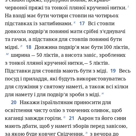
з синьої пряжі, пурпурної вовни, яскраво-
і
червоної пряжі та тонкої лляної крученої нитки.
На вході має бути чотири стовпи на чотирьох
к
17
підставках із заглибинами.
Всі стовпи
довкола подвір’я повинні мати срібні з’єднувачі
та гачки, а підставки для стовпів повинні бути
л
18
мідні.
Довжина подвір’я має бути 100 ліктів,
м
ширина — 50 ліктів, а висота завіс, зроблених
з тонкої лляної крученої нитки,— 5 ліктів.
19
Підставки для стовпів мають бути з міді.
Весь
посуд і приладдя, які будуть використовуватись
для служіння у святому наметі, а також всі кілки
н
для намету і для подвір’я зроби з міді.
20
Накажи ізраїльтянам приносити для
освітлення чисту олію з товчених оливок, щоб
о
21
каганці завжди горіли.
Аарон та його сини
мають дбати, щоб у наметі зборів перед завісою,
п
за якою буде ковчег Свідчення,
з вечора до