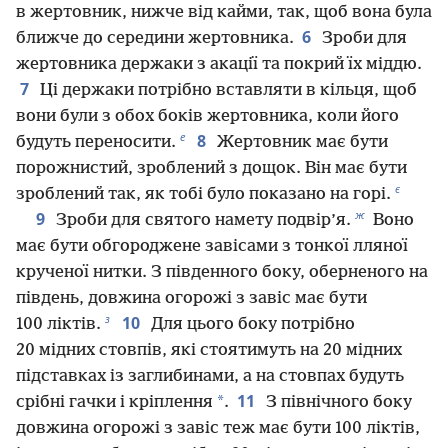
в жертовник, нижче від кайми, так, щоб вона була
6
ближче до середини жертовника.
Зроби для
жертовника держаки з акації та покрий їх міддю.
7
Ці держаки потрібно вставляти в кільця, щоб
вони були з обох боків жертовника, коли його
е
8
будуть переносити.
Жертовник має бути
порожнистий, зроблений з дощок. Він має бути
є
зроблений так, як тобі було показано на горі.
ж
9
Зроби для святого намету подвір’я.
Воно
має бути обгороджене завісами з тонкої лляної
крученої нитки. З південного боку, оберненого на
південь, довжина огорожі з завіс має бути
з
10
100 ліктів.
Для цього боку потрібно
20 мідних стовпів, які стоятимуть на 20 мідних
підставках із заглибинами, а на стовпах будуть
11
*
срібні гачки і кріплення
.
З північного боку
довжина огорожі з завіс теж має бути 100 ліктів,