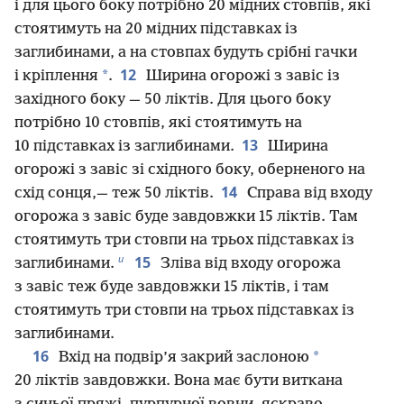
і для цього боку потрібно 20 мідних стовпів, які
стоятимуть на 20 мідних підставках із
заглибинами, а на стовпах будуть срібні гачки
12
*
і кріплення
.
Ширина огорожі з завіс із
західного боку — 50 ліктів. Для цього боку
потрібно 10 стовпів, які стоятимуть на
13
10 підставках із заглибинами.
Ширина
огорожі з завіс зі східного боку, оберненого на
14
схід сонця,— теж 50 ліктів.
Справа від входу
огорожа з завіс буде завдовжки 15 ліктів. Там
стоятимуть три стовпи на трьох підставках із
и
15
заглибинами.
Зліва від входу огорожа
з завіс теж буде завдовжки 15 ліктів, і там
стоятимуть три стовпи на трьох підставках із
заглибинами.
16
*
Вхід на подвір’я закрий заслоною
20 ліктів завдовжки. Вона має бути виткана