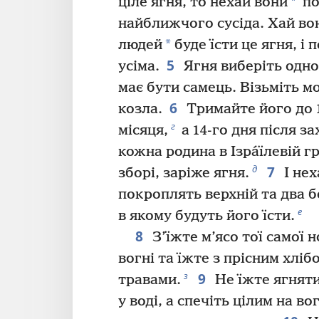
*
ціле ягня, то нехай вони
по
найближчого сусіда. Хай во
*
людей
буде їсти це ягня, і 
5
усіма.
Ягня виберіть однор
має бути самець. Візьміть м
6
козла.
Тримайте його до 1
г
місяця,
а 14-го дня після з
кожна родина в Ізра́їлевій гр
7
д
зборі, заріже ягня.
І нех
покроплять верхній та два б
е
в якому будуть його їсти.
8
З’їжте м’ясо тої самої н
вогні та їжте з прісним хліб
9
з
травами.
Не їжте ягняти
у воді, а спечіть цілим на во