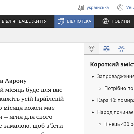
українська
Уві
Вибрати
(в
мову
у
БІБЛІЯ І ВАШЕ ЖИТТЯ
БІБЛІОТЕКА
НОВИНИ
но
вік
Короткий зміс
Запровадженн
та Аарону
Потрібно по
й місяць буде для вас
ажіть усій Ізра́їлевій
Кара 10: помир
о місяця кожен має
Народ починає
и — ягня для свого
Кінець 430 
 замалою, щоб з’їсти