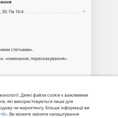
лання
, 30; Пв 16:4
аними стегнами».
н. «оминання, перескакування».
лання
9
ехнології. Деякі файли cookie є важливими
kie, які використовуються лише для
одажу чи маркетингу. Більше інформації ви
гій»
. Ви можете змінити налаштування