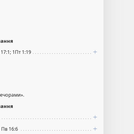
лання
17:1; 1Пт 1:19
вечорами».
лання
; Пв 16:6