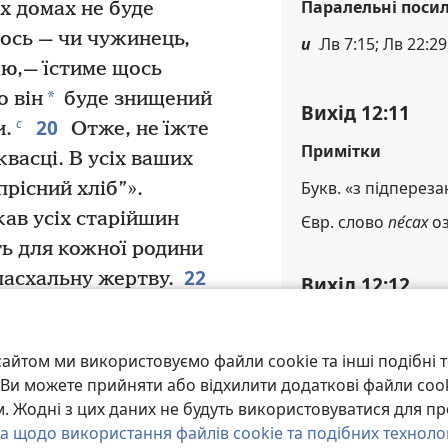
Паралельні поси
х домах не буде
тось — чи чужинець,
и
Лв 7:15; Лв 22:29
аю,— їстиме щось
*
о він
буде знищений
Вихід 12:11
20
с
и.
Отже, не їжте
Примітки
квасці. В усіх ваших
Букв. «з підперез
прісний хліб”».
ав усіх старійшин
Євр. слово
пе́сах
оз
ть для кожної родини
22
пасхальну жертву.
Вихід 12:12
в посудину з кров’ю
Паралельні поси
рхній і два бокових
і
Вх 11:4, 5; Вх 12:2
айтом ми використовуємо файли cookie та інші подібні т
е виходить з дому аж
и. Ви можете прийняти або відхилити додаткові файли coo
уде проходити цим
к
Чс 33:4
 Жодні з цих даних не будуть використовуватися для пр
 побачивши кров на
а щодо використання файлів cookie та подібних техноло