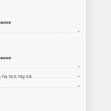
лання
лання
; Пв 16:3; 1Кр 5:8