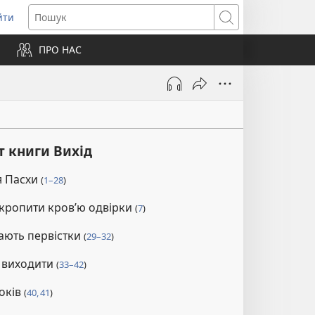
йти
ідкривається
Пошук
ПРО НАС
вому
ні)
т книги Вихід
я Пасхи
(
1–28
)
кропити кров’ю одвірки
(
7
)
ають первістки
(
29–32
)
 виходити
(
33–42
)
років
(
40, 41
)