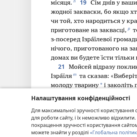
19
п
місяця.
Сім днів у ваши
жодної закваски, бо якщо х
чи той, хто народиться у кр
р
приготоване на заквасці,
т
з-посеред Ізра́їлевої громад
нічого, приготованого на за
домах ви будете їсти тільки 
21
Мойсей відразу поклик
т
Ізра́їля
та сказав: «Вибері
*
молоду тварину
і заколіть 
Потім вмочіть пучок гісопу 
Налаштування конфіденційності
та покропіть цією кров’ю ве
Для максимальної зручності користування с
одвірки. Нехай ніхто з вас н
для роботи сайту, і їх неможливо відхилит
23
до ранку.
І коли Єгова б
покращення зручності користування сайтом.
краєм і карати єгиптян, то,
можете знайти у розділі
«Глобальна політик