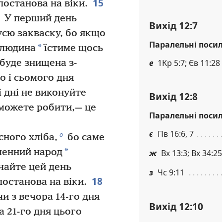
15
постанова на віки.
У перший день
Вихід 12:7
усю закваску, бо якщо
Паралельні поси
*
ь людина
їстиме щось
е
1Кр 5:7; Єв 11:28
 буде знищена з-
 і сьомого дня
і дні не виконуйте
Вихід 12:8
можете робити,— це
Паралельні поси
є
Пв 16:6, 7
о
сного хліба,
бо саме
*
сленний народ
ж
Вх 13:3; Вх 34:25
чайте цей день
з
Чс 9:11
18
постанова на віки.
и з вечора 14-го дня
Вихід 12:10
 21-го дня цього