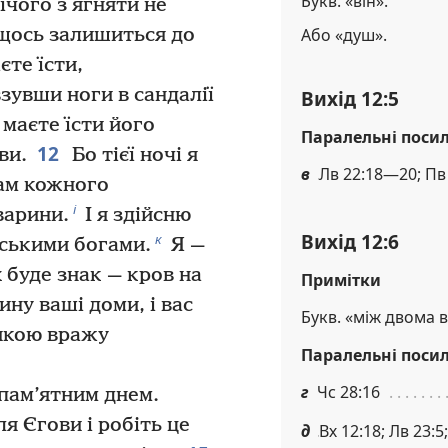
Букв. «він».
чого з ягняти не
Або «душ».
 щось залишиться до
єте їсти,
взувши ноги в сандалії
Вихід 12:5
 маєте їсти його
Паралельні поси
12
ви.
Бо тієї ночі я
в
Лв 22:18—20; Пв 
там кожного
і
варини.
І я здійсню
Вихід 12:6
к
тськими богами.
Я —
 буде знак — кров на
Примітки
ину ваші доми, і вас
Букв. «між двома 
 якою вражу
Паралельні поси
г
Чс 28:16
 пам’ятним днем.
я Єгови і робіть це
д
Вх 12:18; Лв 23:5