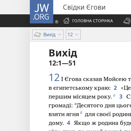
JW.ORG
Свідки Єгови
ГОЛОВНА СТОРІНКА
Вихід
12
Вихід
12:1—51
12
І Єгова сказав Мойсею 
2
в єгипетському краю:
«Це
3
а
першим місяцем року.
Ск
громаді: “Десятого дня цьог
б
взяти ягня
для своєї родин
4
дому.
Якщо ж родина буде