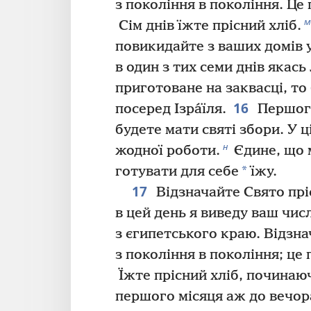
з покоління в покоління. Це 
м
Сім днів їжте прісний хліб.
повикидайте з ваших домів 
в один з тих семи днів якас
приготоване на заквасці, то
16
посеред Ізра́їля.
Першого
будете мати святі збори. У ц
н
жодної роботи.
Єдине, що 
*
готувати для себе
їжу.
17
Відзначайте Свято прі
в цей день я виведу ваш чи
з єгипетського краю. Відзна
з покоління в покоління; це 
Їжте прісний хліб, починаюч
першого місяця аж до вечора