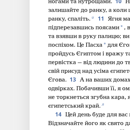
10
ногами та нутрощами.
Ні
залишайте до ранку, а коли
11
и
ранку, спаліть.
Ягня ма
*
підперезавшись поясами
, 
та взявши в руку палицю; ви
*
поспіхом. Це Пасха
для Єго
пройдусь Єгиптом і вражу 
первістка — від людини до т
свій присуд над усіма єгипе
13
Єгова.
А на ваших домах
одвірках. Побачивши її, я ом
не торкнеться згубна кара,
л
єгипетський край.
14
Цей день буде для вас
Відзначайте його як свято дл