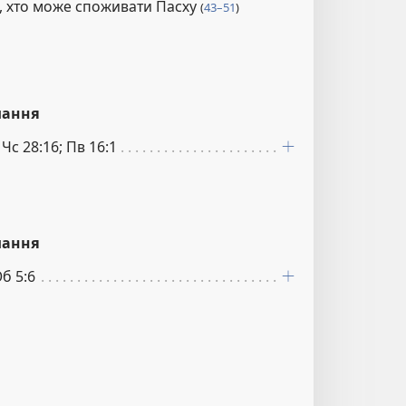
е, хто може споживати Пасху
(
43–51
)
лання
 Чс 28:16; Пв 16:1
лання
Об 5:6