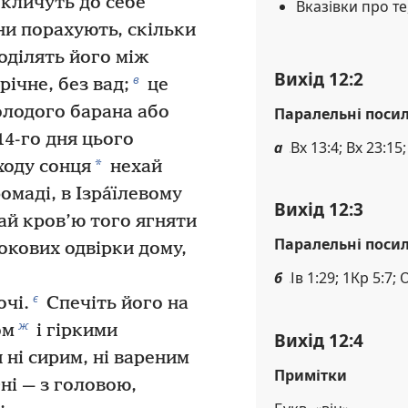
кличуть до себе
Вказівки про т
ни порахують, скільки
поділять його між
Вихід 12:2
в
ічне, без вад;
це
олодого барана або
Паралельні поси
4-го дня цього
а
Вх 13:4; Вх 23:15;
*
аходу сонця
нехай
омаді, в Ізра́їлевому
Вихід 12:3
ай кров’ю того ягняти
Паралельні поси
окових одвірки дому,
б
Ів 1:29; 1Кр 5:7; 
є
очі.
Спечіть його на
ж
ом
і гіркими
Вихід 12:4
 ні сирим, ні вареним
Примітки
гні — з головою,