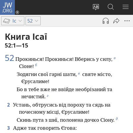
JW.ORG
Увійти
(відкривається
Змінити
Пошук
ПО
у
мову
на
М
Іс
52
новому
сайту
сайті
вікні)
JW.ORG
Книга Ісаї
52:1—15
52
а
Прокинься! Прокинься! Вберись у силу,
б
Сіоне!
в
Зодягни свої гарні шати,
святе місто,
Єрусалиме!
Бо в тебе вже не ввійде необрізаний та
г
нечистий.
2
Устань, обтрусись від пороху та сядь на
почесному місці, Єрусалиме!
д
Скинь пута з шиї, полонена дочко Сіону.
3
Адже так говорить Єгова: