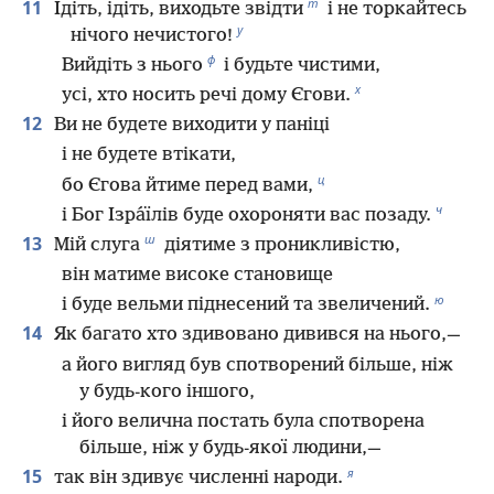
т
11
Ідіть, ідіть, виходьте звідти
і не торкайтесь
у
нічого нечистого!
ф
Вийдіть з нього
і будьте чистими,
х
усі, хто носить речі дому Єгови.
12
Ви не будете виходити у паніці
і не будете втікати,
ц
бо Єгова йтиме перед вами,
ч
і Бог Ізра́їлів буде охороняти вас позаду.
ш
13
Мій слуга
діятиме з проникливістю,
він матиме високе становище
ю
і буде вельми піднесений та звеличений.
14
Як багато хто здивовано дивився на нього,—
а його вигляд був спотворений більше, ніж
у будь-кого іншого,
і його велична постать була спотворена
більше, ніж у будь-якої людини,—
я
15
так він здивує численні народи.