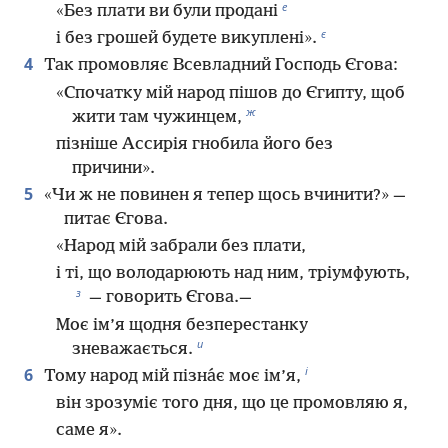
е
«Без плати ви були продані
є
і без грошей будете викуплені».
4
Так промовляє Всевладний Господь Єгова:
«Спочатку мій народ пішов до Єгипту, щоб
ж
жити там чужинцем,
пізніше Ассирія гнобила його без
причини».
5
«Чи ж не повинен я тепер щось вчинити?» —
питає Єгова.
«Народ мій забрали без плати,
і ті, що володарюють над ним, тріумфують,
з
— говорить Єгова.—
Моє ім’я щодня безперестанку
и
зневажається.
і
6
Тому народ мій пізна́є моє ім’я,
він зрозуміє того дня, що це промовляю я,
саме я».