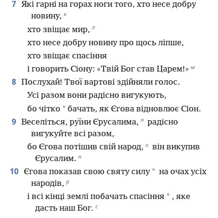
7
Які гарні на горах ноги того, хто несе добру
к
новину,
л
хто звіщає мир,
хто несе добру новину про щось ліпше,
хто звіщає спасіння
м
і говорить Сіону: «Твій Бог став Царем!»
8
Послухай! Твої вартові здійняли голос.
Усі разом вони радісно вигукують,
*
бо чітко
бачать, як Єгова відновлює Сіон.
н
9
Веселіться, руїни Єрусалима,
радісно
вигукуйте всі разом,
о
бо Єгова потішив свій народ,
він викупив
п
Єрусалим.
10
*
Єгова показав свою святу силу
на очах усіх
р
народів,
*
і всі кінці землі побачать спасіння
, яке
с
дасть наш Бог.