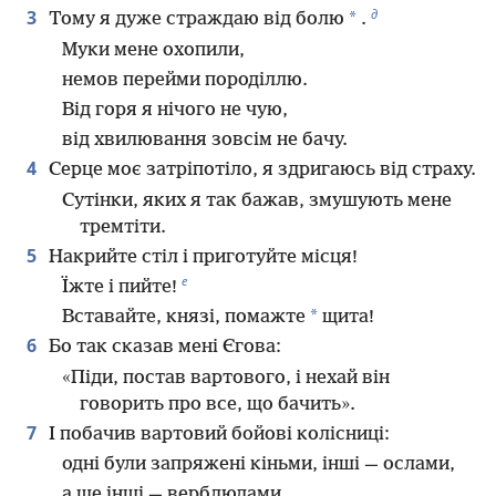
д
3
*
Тому я дуже страждаю від болю
.
Муки мене охопили,
немов перейми породіллю.
Від горя я нічого не чую,
від хвилювання зовсім не бачу.
4
Серце моє затріпотіло, я здригаюсь від страху.
Сутінки, яких я так бажав, змушують мене
тремтіти.
5
Накрийте стіл і приготуйте місця!
е
Їжте і пийте!
*
Вставайте, князі, помажте
щита!
6
Бо так сказав мені Єгова:
«Піди, постав вартового, і нехай він
говорить про все, що бачить».
7
І побачив вартовий бойові колісниці:
одні були запряжені кіньми, інші — ослами,
а ще інші — верблюдами.