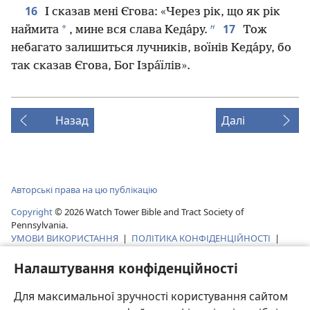
16
І сказав мені Єгова: «Через рік, що як рік
н
17
*
наймита
, мине вся слава Кеда́ру.
Тож
небагато залишиться лучників, воїнів Кеда́ру, бо
так сказав Єгова, Бог Ізра́їлів».
Назад
Далі
Авторські права на цю публікацію
Copyright
©
2026
Watch Tower Bible and Tract Society of
Pennsylvania.
УМОВИ ВИКОРИСТАННЯ
|
ПОЛІТИКА КОНФІДЕНЦІЙНОСТІ
|
НАЛАШТУВАННЯ КОНФІДЕНЦІЙНОСТІ
Налаштування конфіденційності
Для максимальної зручності користування сайтом