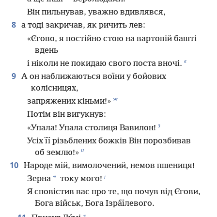
Він пильнував, уважно вдивлявся,
8
а тоді закричав, як ричить лев:
«Єгово, я постійно стою на вартовій башті
вдень
є
і ніколи не покидаю свого поста вночі.
9
А он наближаються воїни у бойових
колісницях,
ж
запряжених кіньми!»
Потім він вигукнув:
з
«Упала! Упала столиця Вавилон!
Усіх її різьблених божків Він порозбивав
и
об землю!»
10
Народе мій, вимолочений, немов пшениця!
і
*
Зерна
току мого!
Я сповістив вас про те, що почув від Єгови,
Бога військ, Бога Ізра́їлевого.