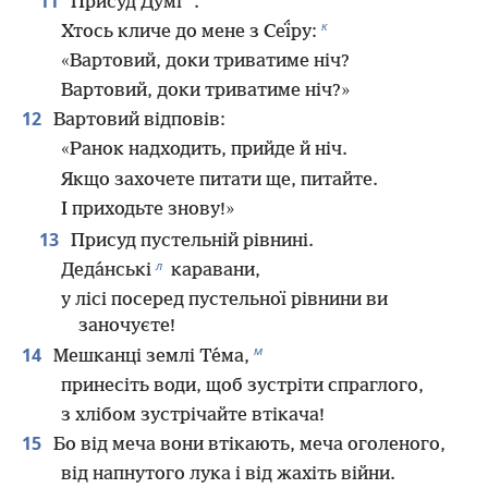
11
*
Присуд Ду́мі
.
к
Хтось кличе до мене з Сеї́ру:
«Вартовий, доки триватиме ніч?
Вартовий, доки триватиме ніч?»
12
Вартовий відповів:
«Ранок надходить, прийде й ніч.
Якщо захочете питати ще, питайте.
І приходьте знову!»
13
Присуд пустельній рівнині.
л
Деда́нські
каравани,
у лісі посеред пустельної рівнини ви
заночуєте!
м
14
Мешканці землі Те́ма,
принесіть води, щоб зустріти спраглого,
з хлібом зустрічайте втікача!
15
Бо від меча вони втікають, меча оголеного,
від напнутого лука і від жахіть війни.