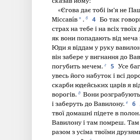
сказав йому:
«Єгова дає тобі ім’я не Па
4
б
*
Міссавı́в
.
Бо так говор
страх на тебе і на всіх твоїх
як вони попадають від меча 
Юди я віддам у руку вавилон
він забере у вигнання до Ва
5
г
погубить мечем.
Усе баг
увесь його набуток і всі дор
скарби юдейських царів я від
д
ворогів.
Вони розграбують 
6
е
і заберуть до Вавилону.
твої домашні підете в полон
Вавилону і там помреш. Там
разом з усіма твоїми друзям
є