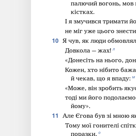
палючий вогонь, мов 
кістках.
І я змучився тримати йо
не міг уже цього знести
10
Я чув, як люди обмовлял
л
Довкола — жах!
«Донесіть на нього, дон
Кожен, хто нібито бажа
м
й чекав, що я впаду:
«Може, він зробить яку
тоді ми його подолаємо
йому».
11
Але Єгова був зі мною як
Тому мої гонителі спітк
о
поразки.