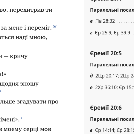
Паралельні поси
во, перехитрив ти
в
Пв 28:32
ж
за мене і переміг.
г
Єр 25:9; Єр 39:9
ться наді мною,
Єремії 20:5
и — кричу
Паралельні поси
!»
д
2Цр 20:17; 2Цр 2
я щодня зношу
е
2Хр 36:10; Єр 15:
и
ільше згадувати про
Єремії 20:6
і
Паралельні поси
імені».
в моєму серці мов
є
Єр 14:14; Єр 28:1