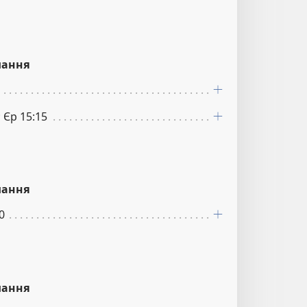
лання
; Єр 15:15
лання
0
лання