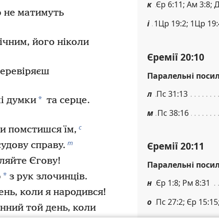
к
Єр 6:11; Ам 3:8; Д
о не матимуть
і
1Цр 19:2; 1Цр 19:
ічним, його ніколи
Єремії 20:10
перевіряєш
Паралельні поси
л
Пс 31:13
*
і думки
та серце.
м
Пс 38:16
с
ти помстишся їм,
т
Єремії 20:11
судову справу.
ляйте Єгову!
Паралельні поси
*
о
з рук злочинців.
н
Єр 1:8; Рм 8:31
нь, коли я народився!
о
Пс 27:2; Єр 15:15
нний той день, коли
у