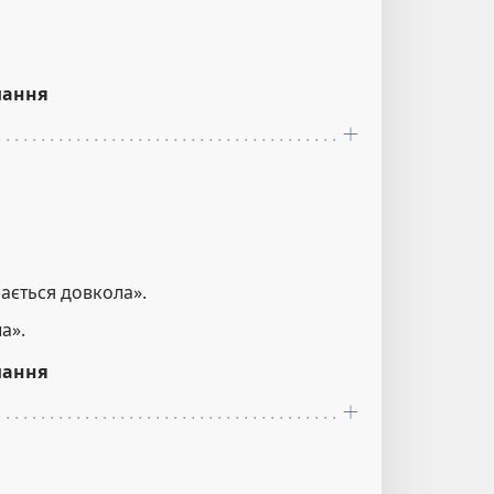
лання
шається довкола».
а».
лання