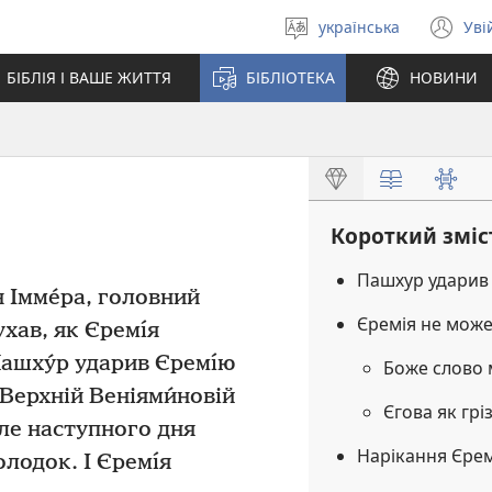
українська
Уві
Вибрати
(в
мову
у
БІБЛІЯ І ВАШЕ ЖИТТЯ
БІБЛІОТЕКА
НОВИНИ
но
вік
Короткий зміс
Пашхур ударив
 Імме́ра, головний
Єремія не може
хав, як Єремı́я
ашху́р ударив Єремı́ю
Боже слово
Верхній Веніями́новій
Єгова як грі
е наступного дня
Нарікання Єрем
олодок. І Єремı́я