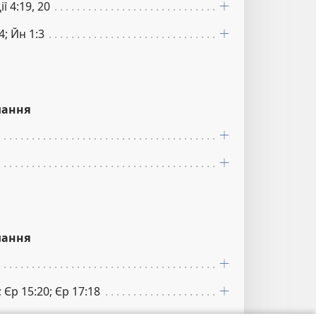
ії 4:19, 20
4; Йн 1:3
лання
лання
; Єр 15:20; Єр 17:18