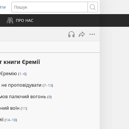
йти
ідкривається
Пошук
ПРО НАС
вому
ні)
т книги Єремії
 Єремію
(
1–6
)
 не проповідувати
(
7–13
)
 мов палючий вогонь
(
9
)
зний воїн
(
11
)
ії
(
14–18
)