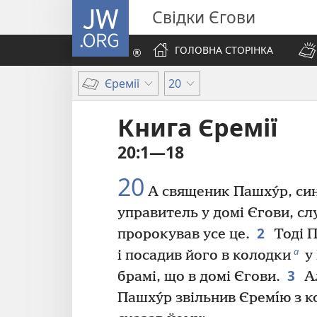
JW.ORG
Свідки Єгови
ГОЛОВНА СТОРІНКА
Єремії
20
Книга Єремії
20:1—18
20
А священик Пашху́р, син
управитель у домі Єгови, слу
2
пророкував усе це.
Тоді П
а
і посадив його в колодки
у 
3
брамі, що в домі Єгови.
Ал
Пашху́р звільнив Єремı́ю з к