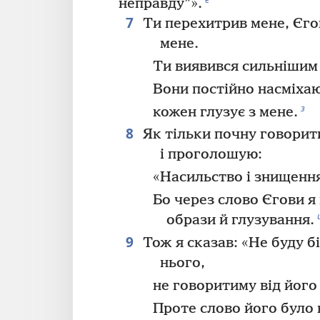
неправду”».
7
Ти перехитрив мене, Єго
мене.
Ти виявився сильнішим 
Вони постійно насміхаю
з
кожен глузує з мене.
8
Як тільки почну говорит
і проголошую:
«Насильство і знищення
Бо через слово Єгови 
образи й глузування.
9
Тож я сказав: «Не буду б
нього,
не говоритиму від його 
Проте слово його було 