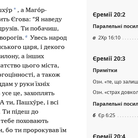
*
шху́р
, а Маго́р-
Єремії 20:2
ить Єгова: “Я наведу
Паралельні поси
 друзів. Ти побачиш,
в
а
2Хр 16:10
ворогів.
Увесь народ
ського царя, і декого
вилону, а інших
Єремії 20:3
атство цього міста,
Примітки
огоцінності, а також
Озн. «те, що зали
дам у руки їхніх
Озн. «страх довкол
усе це, захоплять
А ти, Пашху́ре, і всі
Паралельні поси
. Ти підеш до
б
Єр 6:25
 тебе поховають
и, бо ти пророкував їм
Єремії 20:4