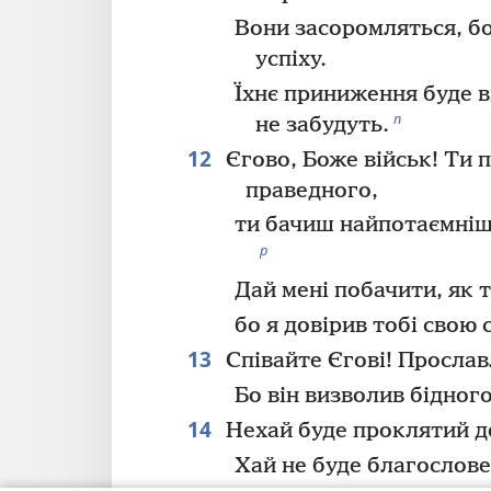
Вони засоромляться, б
успіху.
Їхнє приниження буде в
п
не забудуть.
12
Єгово, Боже військ! Ти 
праведного,
ти бачиш найпотаємніш
р
Дай мені побачити, як 
бо я довірив тобі свою 
13
Співайте Єгові! Прослав
Бо він визволив бідног
14
Нехай буде проклятий де
Хай не буде благослове