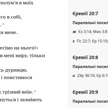
полум’я в моїх
Єремії 20:7
го в собі,
Паралельні поси
к
.
ж
Єз 3:14; Мих 3:8
и мене.
з
Пс 22:7; Єр 15:10
есімо на нього!»
в мені миру, тільки
Єремії 20:8
Паралельні поси
сь дурницю,
и
2Хр 36:16; Єр 6:1
 і помстимося
н
Єремії 20:9
 грізний воїн.
нуться і зазна́ють
Паралельні поси