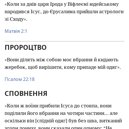
«Коли за днів царя Ірода у Віфлеємі юдейському
народився Ісус, до Єрусалима прийшли астрологи
зі Сходу».
Матвія 2:1
ПРОРОЦТВО
«Вони ділять між собою моє вбрання й кидають
жеребок, щоб вирішити, кому припаде мій одяг».
Псалом 22:18
СПОВНЕННЯ
«Коли ж воїни прибили Ісуса до стовпа, вони
поділили його вбрання на чотири частини... але
оскільки він [спідній одяг] був без шва, витканий
згори донизу, вони сказали один одному: “Не