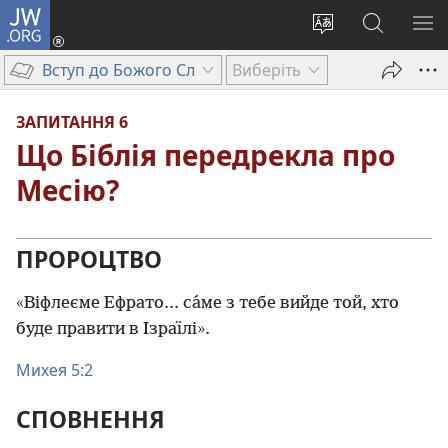
JW.ORG
Увійти
(відкривається
Змінити
Пошук
ПО
у
мову
на
М
Вступ до Божого Слова
Виберіть
новому
сайту
сайті
вікні)
JW.ORG
ЗАПИТАННЯ 6
Що Біблія передрекла про
Месію?
ПРОРОЦТВО
«Віфлеєме Ефрато... са́ме з тебе вийде той, хто
буде правити в Ізраїлі».
Михея 5:2
СПОВНЕННЯ