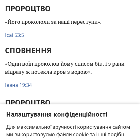
ПРОРОЦТВО
«Його прокололи за наші переступи».
Ісаї 53:5
СПОВНЕННЯ
«Один воїн проколов йому списом бік, і з рани
відразу ж потекла кров з водою».
Івана 19:34
ПРОРОЦТВО
Налаштування конфіденційності
«Вони дали мені плату — 30 срібняків».
Для максимальної зручності користування сайтом
Захарія 11:12, 13
ми використовуємо файли cookie та інші подібні