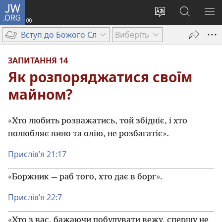
JW.ORG
Увійти
(відкривається
Змінити
Пошук
ПО
у
мову
на
М
Вступ до Божого Слова
Виберіть
новому
сайту
сайті
вікні)
JW.ORG
ЗАПИТАННЯ 14
Як розпоряджатися своїм
майном?
«Хто любить розважатись, той збідніє, і хто
полюбляє вино та олію, не розбагатіє».
Прислів’я 21:17
«Боржник — раб того, хто дає в борг».
Прислів’я 22:7
«Хто з вас, бажаючи побудувати вежу, спершу не