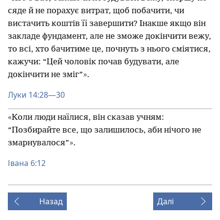
сяде й не порахує витрат, щоб побачити, чи
вистачить коштів її завершити? Інакше якщо він
закладе фундамент, але не зможе докінчити вежу,
то всі, хто бачитиме це, почнуть з нього сміятися,
кажучи: “Цей чоловік почав будувати, але
докінчити не зміг”».
Луки 14:28—30
«Коли люди наїлися, він сказав учням:
“Позбирайте все, що залишилось, аби нічого не
змарнувалося”».
Івана 6:12
Назад
Далі