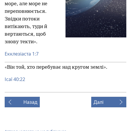
море, але море не
переповнюється.
Звідки потоки
витікають, туди й
вертаються, щоб
знову текти».
Екклезіаста 1:7
«Він той, хто перебуває над кругом землі».
Ісаї 40:22
Назад
Далі