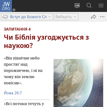
JW.ORG
Увійти
(відкривається
Змінити
Пошук
ПО
у
мову
на
М
Вступ до Божого Слова
Виберіть
новому
сайту
сайті
вікні)
JW.ORG
ЗАПИТАННЯ 4
Чи Біблія узгоджується з
наукою?
«Він північне небо
простяг над
порожнечею, і ні на
чому він землю
повісив».
Йова 26:7
«Всі потоки течуть у