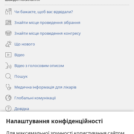
Чи бажаєте, щоб вас відвідали?
Знайти місце проведення зібрання
(відкривається
у
Знайти місце проведення конгресу
(відкривається
новому
у
вікні)
Що нового
новому
вікні)
Відео
Відео з голосовим описом
Пошук
Медична інформація для лікарів
Глобальні комунікації
Довідка
Налаштування конфіденційності
Пожертви
(відкривається
у
Для максимальної зручності користування сайтом