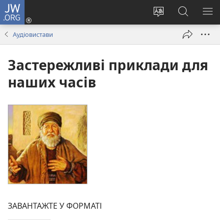
JW.ORG
Увійти
(відкривається
Змінити
Пошук
ПО
у
мову
на
М
Аудіовистави
новому
сайту
сайті
вікні)
JW.ORG
Застережливі приклади для
наших часів
ЗАВАНТАЖТЕ У ФОРМАТІ