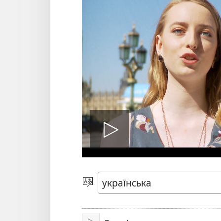
Відтворит
відео
Вибрати
мову