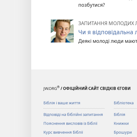
позбутися?
ЗАПИТАННЯ МОЛОДИХ
Чи я відповідальна
Деякі молоді люди мають
®
JW.ORG
/ ОФІЦІЙНИЙ САЙТ СВІДКІВ ЄГОВИ
Біблія і ваше життя
Бібліотека
Відповіді на біблійні запитання
Біблія
Пояснення висловів із Біблії
Книжки
Курс вивчення Біблії
Брошури