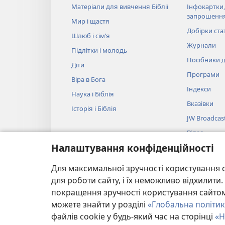
Матеріали для вивчення Біблії
Інфокартки,
запрошенн
Мир і щастя
Добірки ста
Шлюб і сім’я
Журнали
Підлітки і молодь
Посібники д
Діти
Програми
Віра в Бога
Індекси
Наука і Біблія
Вказівки
Історія і Біблія
JW Broadcas
Відео
Налаштування конфіденційності
Музика
Аудіовистав
Для максимальної зручності користування с
Художнє чит
для роботи сайту, і їх неможливо відхилит
покращення зручності користування сайтом.
можете знайти у розділі
«Глобальна політик
файлів cookie у будь-який час на сторінці
«Н
Copyright
© 2026 Watch Tower Bible and Tract Societ