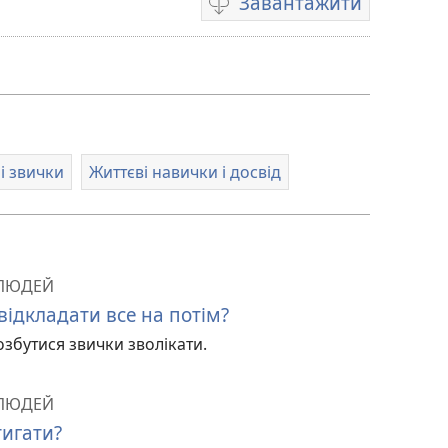
Завантажити
Параметри
завантаження
відео
і звички
Життєві навички і досвід
 ЛЮДЕЙ
відкладати все на потім?
збутися звички зволікати.
 ЛЮДЕЙ
тигати?