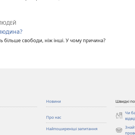
 ЛЮДЕЙ
 людина?
 більше свободи, ніж інші. У чому причина?
Новини
Швидкі п
Чи б
Про нас
відві
Знай
Найпоширеніші запитання
(відкрива
пров