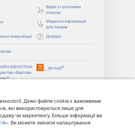
вікні)
Відео з голосовим
о
описом
Медична інформація
ук
для лікарів
льні комунікації
Довідка
ертви
ється
АЙН-БІБЛІОТЕКА
®
JW Hub
(відкривається
ариства «Вартова
ється
у
та»™
новому
®
вікні)
ibrary
Watchtower Library
ехнології. Деякі файли cookie є важливими
kie, які використовуються лише для
одажу чи маркетингу. Більше інформації ви
гій»
. Ви можете змінити налаштування
ЙНОСТІ
|
НАЛАШТУВАННЯ КОНФІДЕНЦІЙНОСТІ