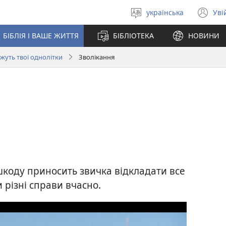
українська
Уві
Вибрати
(в
мову
у
БІБЛІЯ І ВАШЕ ЖИТТЯ
БІБЛІОТЕКА
НОВИНИ
но
вік
жуть твої однолітки
Зволікання
шкоду приносить звичка відкладати все
 різні справи вчасно.