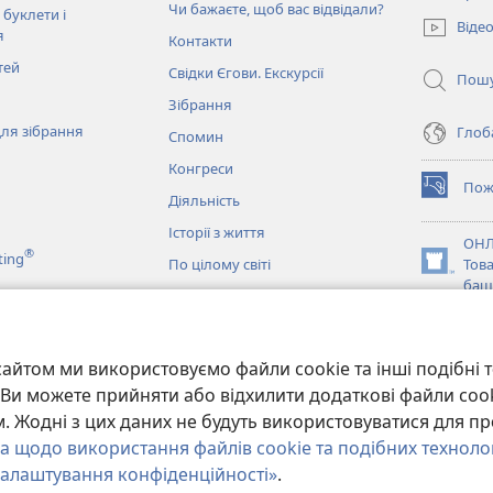
Чи бажаєте, щоб вас відвідали?
у
 буклети і
Віде
новому
я
Контакти
вікні)
тей
Свідки Єгови. Екскурсії
Пош
Зібрання
ля зібрання
Глоба
Спомин
Конгреси
Пож
(відкрива
Діяльність
у
Історії з життя
новому
ОНЛ
®
ting
вікні)
По цілому світі
Тов
(відкрива
баш
у
новому
JW L
вікні)
и
айтом ми використовуємо файли cookie та інші подібні т
ання Біблії
и. Ви можете прийняти або відхилити додаткові файли coo
 Жодні з цих даних не будуть використовуватися для пр
а щодо використання файлів cookie та подібних техноло
алаштування конфіденційності»
.
y of Pennsylvania.
УМОВИ ВИКОРИСТАННЯ
|
ПОЛІТИКА КОНФІДЕНЦІ