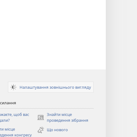
Налаштування зовнішнього вигляду
осилання
ажаєте, щоб вас
Знайти місце
(відкривається
дали?
проведення зібрання
у
ти місце
Що нового
новому
ється
едення конгресу