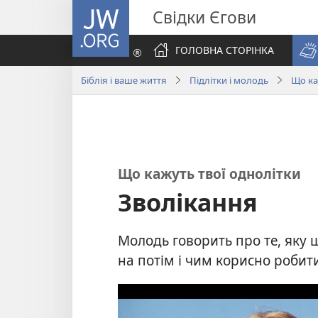
JW.ORG
Свідки Єгови
ГОЛОВНА СТОРІНКА
Біблія і ваше життя
Підлітки і молодь
Що ка
Що кажуть твої однолітки
Зволікання
Молодь говорить про те, яку 
на потім і чим корисно робити