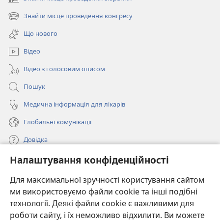
(відкривається
у
Знайти місце проведення конгресу
(відкривається
новому
у
вікні)
Що нового
новому
вікні)
Відео
Відео з голосовим описом
Пошук
Медична інформація для лікарів
Глобальні комунікації
Довідка
Налаштування конфіденційності
Пожертви
(відкривається
у
Для максимальної зручності користування сайтом
новому
ми використовуємо файли cookie та інші подібні
ОНЛАЙН-БІБЛІОТЕКА Товариства «Вартова башта»™
(відкривається
вікні)
технології. Деякі файли cookie є важливими для
у
®
JW Hub
роботи сайту, і їх неможливо відхилити. Ви можете
новому
(відкривається