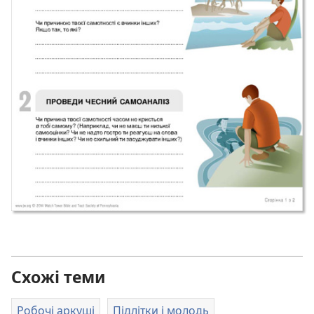
Схожі теми
Робочі аркуші
Підлітки і молодь