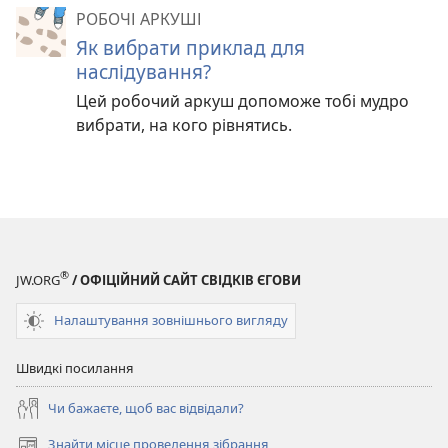
РОБОЧІ АРКУШІ
Як вибрати приклад для
наслідування?
Цей робочий аркуш допоможе тобі мудро
вибрати, на кого рівнятись.
®
JW.ORG
/ ОФІЦІЙНИЙ САЙТ СВІДКІВ ЄГОВИ
Налаштування зовнішнього вигляду
Швидкі посилання
Чи бажаєте, щоб вас відвідали?
Знайти місце проведення зібрання