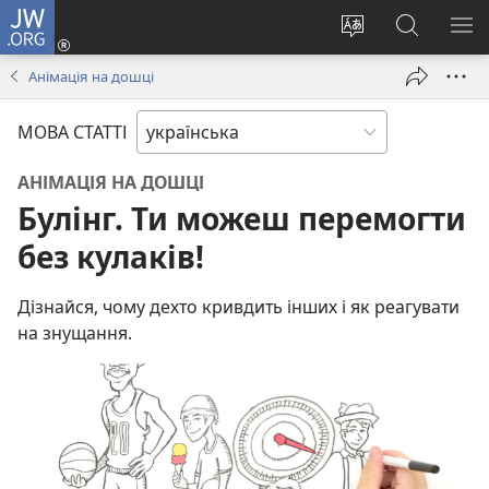
JW.ORG
Увійти
(відкривається
Змінити
Пошук
ПО
у
мову
на
М
Анімація на дошці
новому
сайту
сайті
вікні)
JW.ORG
МОВА СТАТТІ
АНІМАЦІЯ НА ДОШЦІ
Булінг. Ти можеш перемогти
без кулаків!
Дізнайся, чому дехто кривдить інших і як реагувати
на знущання.