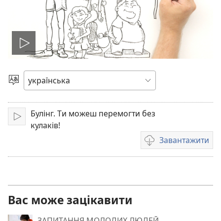
Відтворити
відео
Вибрати
мову
Булінг. Ти можеш перемогти без
Відтворити
кулаків!
Завантажити
Параметри
завантаження
відео
Вас може зацікавити
ЗАПИТАННЯ МОЛОДИХ ЛЮДЕЙ