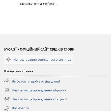
залишатися собою.
®
JW.ORG
/ ОФІЦІЙНИЙ САЙТ СВІДКІВ ЄГОВИ
Налаштування зовнішнього вигляду
Швидкі посилання
Чи бажаєте, щоб вас відвідали?
Знайти місце проведення зібрання
(відкривається
у
Знайти місце проведення конгресу
(відкривається
новому
у
вікні)
Що нового
новому