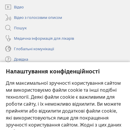
вікні)
Відео
Відео з голосовим описом
Пошук
Медична інформація для лікарів
Глобальні комунікації
Довідка
Налаштування конфіденційності
Пожертви
(відкривається
у
Для максимальної зручності користування сайтом
новому
ми використовуємо файли cookie та інші подібні
ОНЛАЙН-БІБЛІОТЕКА Товариства «Вартова башта»™
(відкривається
вікні)
технології. Деякі файли cookie є важливими для
у
®
JW Hub
роботи сайту, і їх неможливо відхилити. Ви можете
новому
(відкривається
вікні)
прийняти або відхилити додаткові файли cookie,
у
®
JW Library
новому
які використовуються лише для покращення
вікні)
зручності користування сайтом. Жодні з цих даних
Watchtower Library