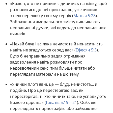
«Кожен, хто не припиняє дивитись на жінку, щоб
розпалитись до неї пристрастю, уже вчинив
з нею перелюб у своєму серці» (
Матвія 5:28
).
Зображення аморального змісту викликають
неправильні думки, які ведуть до неправильних
вчинків.
«Нехай блуд і всіляка нечистота й ненаситність
навіть не згадуються серед вас» (
Ефесян 5:3
).
Було б неправильно задля отримання
задоволення навіть розмовляти про
недозволений секс, тим більше читати або
переглядати матеріали на цю тему.
«Учинки плоті явні, це — блуд, нечистота... й
подібне. Про це перестерігаю вас, як
і перестерігав: ті, хто чинить таке, не успадкують
Божого царства» (
Галатів 5:19—21
). Осіб, які
переглядають порнографію або займаються