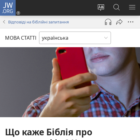
JW.ORG
Увійти
(відкривається
Змінити
Пошук
ПО
у
мову
на
М
Відповіді на біблійні запитання
новому
сайту
сайті
вікні)
JW.ORG
МОВА СТАТТІ
Що каже Біблія про