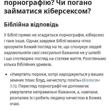
порнографію? Чи погано
займатися кіберсексом?
Біблійна відповідь
У Біблії прямо не згадується порнографія, кіберсекс
і таке інше. Однак завдяки Біблії можна чітко
зрозуміти Божий погляд на те, що спонукує людей
задовольняти свої сексуальні бажання не у шлюбі
і що спотворює погляд на статеве життя. Розгляньмо
кілька біблійних уривків.
«Умертвіть пороки, котрі народжуються у ваших
земних тілах: блуд, нечистоту, похіть» (
Колосян
3:5
). Перегляд порнографії не допомагає
умертвляти неправильні бажання, а, навпаки,
розпалює їх і робить людину нечистою в Божих
очах.