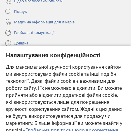
Відео з голосовим описом
Пошук
Медична інформація для лікарів
Глобальні комунікації
Довідка
Налаштування конфіденційності
Пожертви
(відкривається
у
Для максимальної зручності користування сайтом
новому
ми використовуємо файли cookie та інші подібні
ОНЛАЙН-БІБЛІОТЕКА Товариства «Вартова башта»™
(відкривається
вікні)
технології. Деякі файли cookie є важливими для
у
®
JW Hub
роботи сайту, і їх неможливо відхилити. Ви можете
новому
(відкривається
вікні)
прийняти або відхилити додаткові файли cookie,
у
®
JW Library
новому
які використовуються лише для покращення
вікні)
зручності користування сайтом. Жодні з цих даних
Watchtower Library
не будуть використовуватися для продажу чи
маркетингу. Більше інформації ви можете знайти у
розділі
«Глобальна політика щодо використання