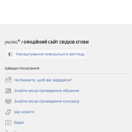
®
JW.ORG
/ ОФІЦІЙНИЙ САЙТ СВІДКІВ ЄГОВИ
Налаштування зовнішнього вигляду
Швидкі посилання
Чи бажаєте, щоб вас відвідали?
Знайти місце проведення зібрання
(відкривається
у
Знайти місце проведення конгресу
(відкривається
новому
у
вікні)
Що нового
новому
вікні)
Відео