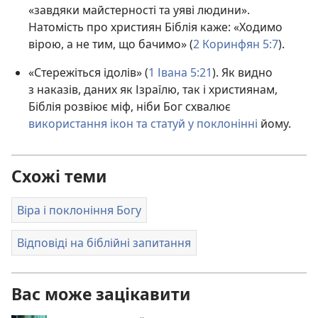
«завдяки майстерності та уяві людини».
Натомість про християн Біблія каже: «Ходимо
вірою, а не тим, що бачимо» (
2 Коринфян 5:7
).
«Стережіться ідолів» (
1 Івана 5:21
). Як видно
з наказів, даних як Ізраїлю, так і християнам,
Біблія розвіює міф, ніби Бог схвалює
використання ікон та статуй у поклонінні
йому.
Схожі теми
Віра і поклоніння Богу
Відповіді на біблійні запитання
Вас може зацікавити