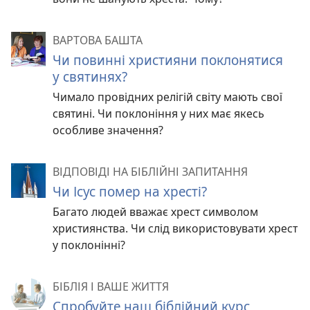
ВАРТОВА БАШТА
Чи повинні християни поклонятися
у святинях?
Чимало провідних релігій світу мають свої
святині. Чи поклоніння у них має якесь
особливе значення?
ВІДПОВІДІ НА БІБЛІЙНІ ЗАПИТАННЯ
Чи Ісус помер на хресті?
Багато людей вважає хрест символом
християнства. Чи слід використовувати хрест
у поклонінні?
БІБЛІЯ І ВАШЕ ЖИТТЯ
Спробуйте наш біблійний курс