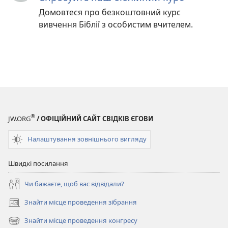
Домовтеся про безкоштовний курс
вивчення Біблії з особистим вчителем.
®
JW.ORG
/ ОФІЦІЙНИЙ САЙТ СВІДКІВ ЄГОВИ
Налаштування зовнішнього вигляду
Швидкі посилання
Чи бажаєте, щоб вас відвідали?
Знайти місце проведення зібрання
(відкривається
у
Знайти місце проведення конгресу
(відкривається
новому