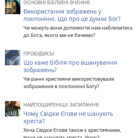
ОСНОВНІ БІБЛІЙНІ ВЧЕННЯ
Використання зображень у
поклонінні. Що про це думає Бог?
Чи можуть вони допомогти нам наблизитись
до Бога, якого ми не бачимо?
ПРОБУДИСЬ!
Що каже Біблія про вшанування
зображень?
Чи ранні християни використовували
зображення в поклонінні Богу?
НАЙПОШИРЕНІШІ ЗАПИТАННЯ
Чому Свідки Єгови не шанують
хреста?
Хоча Свідки Єгови також є християнами,
вони не шанують хреста. Чому?