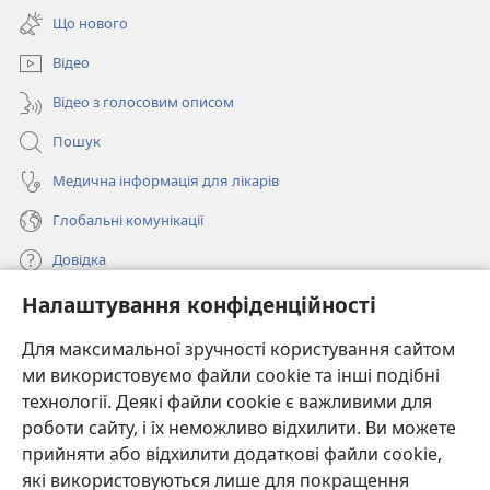
у
вікні)
Що нового
новому
вікні)
Відео
Відео з голосовим описом
Пошук
Медична інформація для лікарів
Глобальні комунікації
Довідка
Налаштування конфіденційності
Пожертви
(відкривається
у
Для максимальної зручності користування сайтом
новому
ми використовуємо файли cookie та інші подібні
ОНЛАЙН-БІБЛІОТЕКА Товариства «Вартова башта»™
(відкривається
вікні)
технології. Деякі файли cookie є важливими для
у
®
JW Hub
роботи сайту, і їх неможливо відхилити. Ви можете
новому
(відкривається
вікні)
прийняти або відхилити додаткові файли cookie,
у
®
JW Library
новому
які використовуються лише для покращення