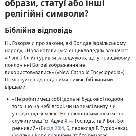
образи, статуї або інші
релігійні символи?
Біблійна відповідь
Ні. Говорячи про закони, які Бог дав ізраїльському
народу, «Нова католицька енциклопедія» зазначає:
«Різні біблійні уривки засвідчують, що у правдивому
поклонінні Богові зображення не
використовувались» («New Catholic Encyclopedia»).
Поміркуйте над поданими нижче біблійними
віршами.
«Не робитимеш собі ідола ні будь-якої подоби
того, що на небі вгорі, чи на землі внизу, чи
у водах під землею. Не поклонятимешся їм і не
служитимеш їм. Адже Я — Господь, твій Бог, Бог
ревнивий» (
Вихід 20:4, 5
, переклад Р. Турконяка).
Оскільки Бог є ревнивий, тобто вимагає