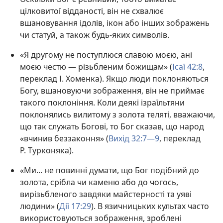
цілковитої відданості, він не схвалює
вшановування ідолів, ікон або інших зображень
чи статуй, а також будь-яких символів.
«Я другому не поступлюся славою моєю, ані
моєю честю — різьбленим божищам» (
Ісаї 42:8
,
переклад І. Хоменка). Якщо люди поклоняються
Богу, вшановуючи зображення, він не приймає
такого поклоніння. Коли деякі ізраїльтяни
поклонялись вилитому з золота теляті, вважаючи,
що так служать Богові, то Бог сказав, що народ
«вчинив беззаконня» (
Вихід 32:7—9
, переклад
Р. Турконяка).
«Ми... не повинні думати, що Бог подібний до
золота, срібла чи каменю або до чогось,
вирізьбленого завдяки майстерності та уяві
людини» (
Дії 17:29
). В язичницьких культах часто
використовуються зображення, зроблені