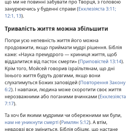
що ми не повинні забувати про Творця, з головою
занурюючись у буденні справи (
Екклезіяста 3:11;
12:1,
13
).
Тривалість життя можна збільшити
Попри усю непевність життя його можна
продовжити, якщо приймати мудрі рішення. Біблія
каже: «Наука премудрого — криниця життя, щоб
віддалитися від пасток смерти» (
Приповістей 13:14
).
Крім того, Мойсей говорив ізраїльтянам, що дні
їхнього життя будуть довгими, якщо вони
слухатимуться Божих заповідей (
Повторення Закону
6:2
). І навпаки, людина може скоротити своє життя
нерозважними або поганими вчинками (
Екклезіяста
7:17
).
Та хоч би якими мудрими чи обережними ми були,
нам не уникнути смерті
(
Римлян 5:12
). А втім,
невдовзі все зміниться. Біблія обіцяє, що настане