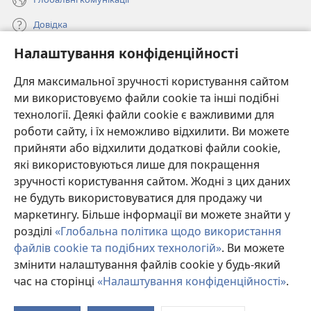
Довідка
Налаштування конфіденційності
Пожертви
(відкривається
у
Для максимальної зручності користування сайтом
новому
ми використовуємо файли cookie та інші подібні
ОНЛАЙН-БІБЛІОТЕКА Товариства «Вартова башта»™
(відкривається
вікні)
технології. Деякі файли cookie є важливими для
у
®
JW Hub
роботи сайту, і їх неможливо відхилити. Ви можете
новому
(відкривається
вікні)
прийняти або відхилити додаткові файли cookie,
у
®
JW Library
новому
які використовуються лише для покращення
вікні)
зручності користування сайтом. Жодні з цих даних
Watchtower Library
не будуть використовуватися для продажу чи
маркетингу. Більше інформації ви можете знайти у
розділі
«Глобальна політика щодо використання
файлів cookie та подібних технологій»
. Ви можете
Copyright
© 2026 Watch Tower Bible and Tract Society of Pennsylvania.
змінити налаштування файлів cookie у будь-який
УМОВИ ВИКОРИСТАННЯ
|
ПОЛІТИКА КОНФІДЕНЦІЙНОСТІ
|
час на сторінці
«Налаштування конфіденційності»
.
НАЛАШТУВАННЯ КОНФІДЕНЦІЙНОСТІ