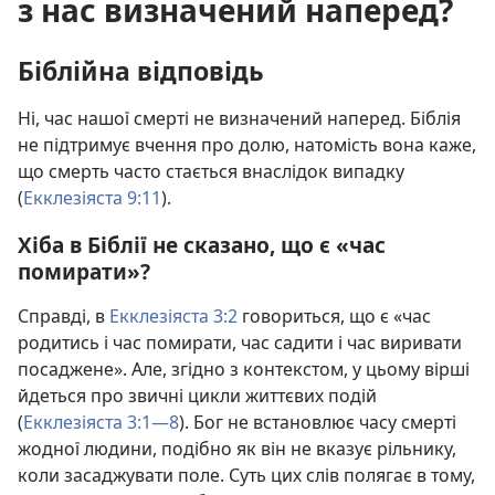
з нас визначений наперед?
Біблійна відповідь
Ні, час нашої смерті не визначений наперед. Біблія
не підтримує вчення про долю, натомість вона каже,
що смерть часто стається внаслідок випадку
(
Екклезіяста 9:11
).
Хіба в Біблії не сказано, що є «час
помирати»?
Справді, в
Екклезіяста 3:2
говориться, що є «час
родитись і час помирати, час садити і час виривати
посаджене». Але, згідно з контекстом, у цьому вірші
йдеться про звичні цикли життєвих подій
(
Екклезіяста 3:1—8
). Бог не встановлює часу смерті
жодної людини, подібно як він не вказує рільнику,
коли засаджувати поле. Суть цих слів полягає в тому,