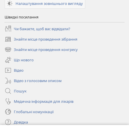
Налаштування зовнішнього вигляду
Швидкі посилання
Чи бажаєте, щоб вас відвідали?
Знайти місце проведення зібрання
(відкривається
у
Знайти місце проведення конгресу
(відкривається
новому
у
вікні)
Що нового
новому
вікні)
Відео
Відео з голосовим описом
Пошук
Медична інформація для лікарів
Глобальні комунікації
Довідка