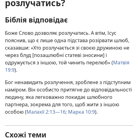
розлучатись?
Біблія відповідає
Боже Слово дозволяє розлучатись. А втім, Ісус
пояснив, що є лише одна підстава розірвати шлюб,
сказавши: «Хто розлучається зі своєю дружиною не
через блуд [позашлюбні статеві зносини] і
одружується з іншою, той чинить перелюб» (
Матвія
19:9
).
Бог ненавидить розлучення, зроблене з підступним
наміром. Він особисто притягне до відповідальності
людину, яка легковажно покидає шлюбного
партнера, зокрема для того, щоб жити з іншою
особою (
Малахії 2:13—16;
Марка 10:9
).
Схожі теми