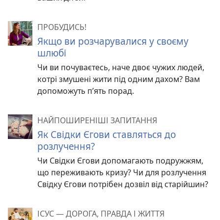
ПРОБУДИСЬ!
Якщо ви розчарувалися у своєму
шлюбі
Чи ви почуваєтесь, наче двоє чужих людей,
котрі змушені жити під одним дахом? Вам
допоможуть п’ять порад.
НАЙПОШИРЕНІШІ ЗАПИТАННЯ
Як Свідки Єгови ставляться до
розлучення?
Чи Свідки Єгови допомагають подружжям,
що переживають кризу? Чи для розлучення
Свідку Єгови потрібен дозвіл від старійшин?
ІСУС — ДОРОГА, ПРАВДА І ЖИТТЯ