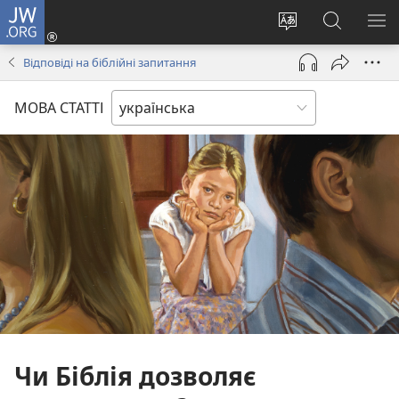
JW.ORG
Увійти
(відкривається
Змінити
Пошук
ПО
у
мову
на
М
Відповіді на біблійні запитання
новому
сайту
сайті
вікні)
JW.ORG
МОВА СТАТТІ
Чи Біблія дозволяє