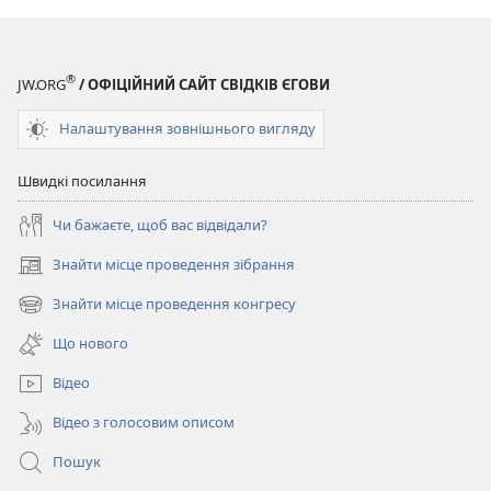
®
JW.ORG
/ ОФІЦІЙНИЙ САЙТ СВІДКІВ ЄГОВИ
Налаштування зовнішнього вигляду
Швидкі посилання
Чи бажаєте, щоб вас відвідали?
Знайти місце проведення зібрання
(відкривається
у
Знайти місце проведення конгресу
(відкривається
новому
у
вікні)
Що нового
новому
вікні)
Відео
Відео з голосовим описом
Пошук