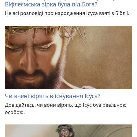
Віфлеємська зірка була від Бога?
Не всі розповіді про народження Ісуса взяті з Біблії.
Чи вчені вірять в існування Ісуса?
Довідайтесь, чи вони вірять, що Ісус був реальною
особою.