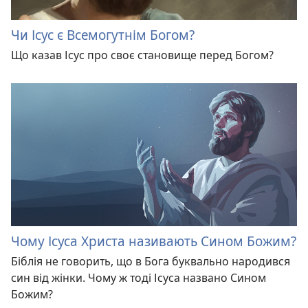
Чи Ісус є Всемогутнім Богом?
Що казав Ісус про своє становище перед Богом?
Чому Ісуса Христа називають Сином Божим?
Біблія не говорить, що в Бога буквально народився
син від жінки. Чому ж тоді Ісуса названо Сином
Божим?