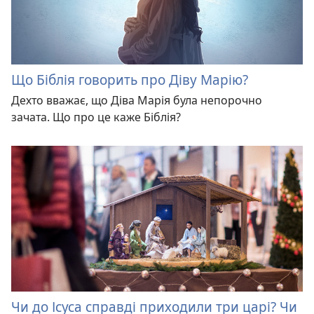
Що Біблія говорить про Діву Марію?
Дехто вважає, що Діва Марія була непорочно
зачата. Що про це каже Біблія?
Чи до Ісуса справді приходили три царі? Чи