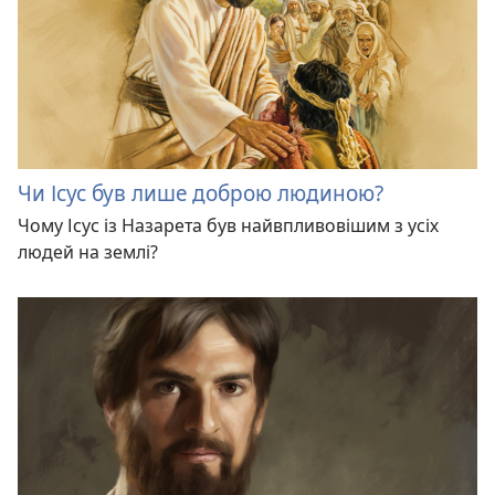
Чи Ісус був лише доброю людиною?
Чому Ісус із Назарета був найвпливовішим з усіх
людей на землі?