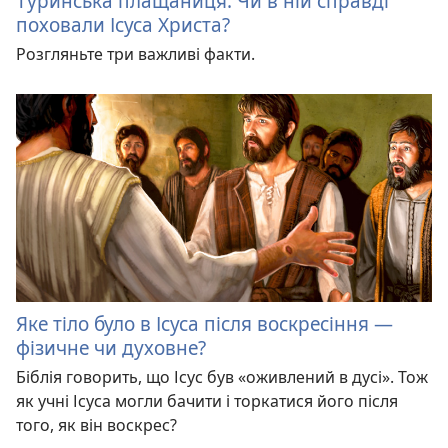
Туринська плащаниця. Чи в ній справді
поховали Ісуса Христа?
Розгляньте три важливі факти.
Яке тіло було в Ісуса після воскресіння —
фізичне чи духовне?
Біблія говорить, що Ісус був «оживлений в дусі». Тож
як учні Ісуса могли бачити і торкатися його після
того, як він воскрес?