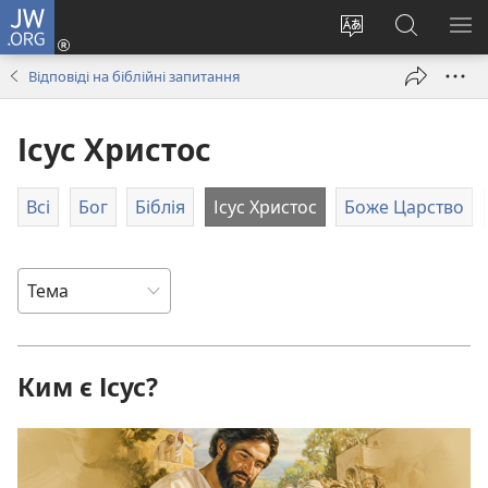
JW.ORG
Увійти
(відкривається
Змінити
Пошук
ПО
у
мову
на
М
Відповіді на біблійні запитання
новому
сайту
сайті
вікні)
JW.ORG
Ісус Христос
Всі
Бог
Біблія
Ісус Христос
Боже Царство
Ким є Ісус?