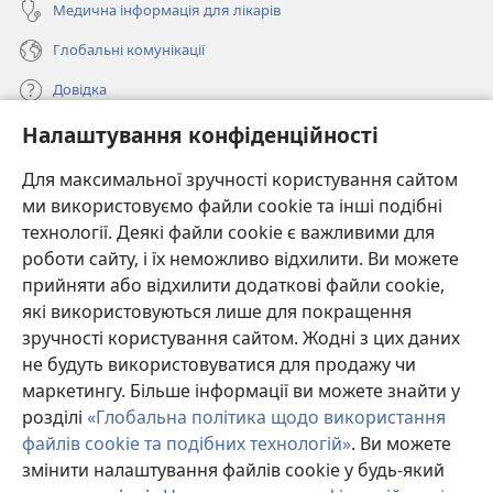
Медична інформація для лікарів
Глобальні комунікації
Довідка
Налаштування конфіденційності
Пожертви
(відкривається
у
Для максимальної зручності користування сайтом
новому
ми використовуємо файли cookie та інші подібні
ОНЛАЙН-БІБЛІОТЕКА Товариства «Вартова башта»™
(відкривається
вікні)
технології. Деякі файли cookie є важливими для
у
®
JW Hub
роботи сайту, і їх неможливо відхилити. Ви можете
новому
(відкривається
вікні)
прийняти або відхилити додаткові файли cookie,
у
®
JW Library
новому
які використовуються лише для покращення
вікні)
зручності користування сайтом. Жодні з цих даних
Watchtower Library
не будуть використовуватися для продажу чи
маркетингу. Більше інформації ви можете знайти у
розділі
«Глобальна політика щодо використання
файлів cookie та подібних технологій»
. Ви можете
змінити налаштування файлів cookie у будь-який
Copyright
© 2026 Watch Tower Bible and Tract Society of Pennsylvania.
УМОВИ ВИКОРИСТАННЯ
|
ПОЛІТИКА КОНФІДЕНЦІЙНОСТІ
|