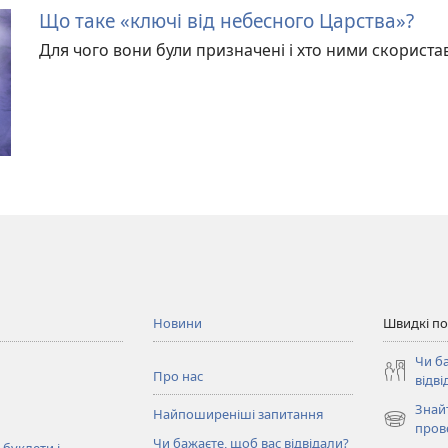
Що таке «ключі від небесного Царства»?
Для чого вони були призначені і хто ними скориста
Новини
Швидкі п
Чи б
Про нас
відві
Знай
Найпоширеніші запитання
(відкрива
пров
Чи бажаєте, щоб вас відвідали?
у