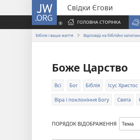
JW.ORG
Свідки Єгови
ГОЛОВНА СТОРІНКА
Біблія і ваше життя
Відповіді на біблійні запита
Боже Царство
Всі
Бог
Біблія
Ісус Христос
Віра і поклоніння Богу
Свята
ПОРЯДОК ВІДОБРАЖЕННЯ