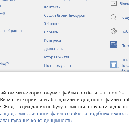
 буклети і
Віде
новому
я
Контакти
вікні)
тей
Свідки Єгови. Екскурсії
Пош
Зібрання
ля зібрання
Глоба
Спомин
Конгреси
Пож
(відкрива
Діяльність
у
Історії з життя
новому
ОНЛ
®
ting
вікні)
По цілому світі
Тов
(відкрива
баш
у
новому
JW L
вікні)
и
айтом ми використовуємо файли cookie та інші подібні т
ання Біблії
и. Ви можете прийняти або відхилити додаткові файли coo
 Жодні з цих даних не будуть використовуватися для пр
а щодо використання файлів cookie та подібних техноло
алаштування конфіденційності»
.
y of Pennsylvania.
УМОВИ ВИКОРИСТАННЯ
|
ПОЛІТИКА КОНФІДЕНЦІ