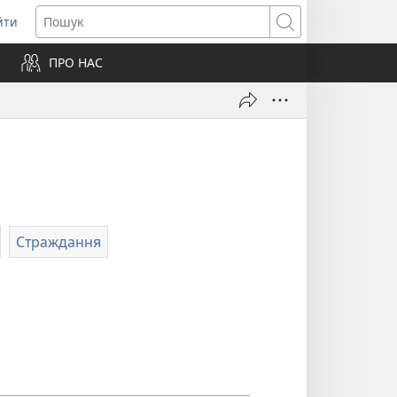
йти
ідкривається
Пошук
ПРО НАС
вому
ні)
Страждання