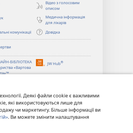
Відео з голосовим
о
описом
Медична інформація
ук
для лікарів
льні комунікації
Довідка
ертви
ється
АЙН-БІБЛІОТЕКА
®
JW Hub
(відкривається
ариства «Вартова
ється
у
та»™
новому
®
вікні)
ibrary
Watchtower Library
ехнології. Деякі файли cookie є важливими
kie, які використовуються лише для
одажу чи маркетингу. Більше інформації ви
гій»
. Ви можете змінити налаштування
ЙНОСТІ
|
НАЛАШТУВАННЯ КОНФІДЕНЦІЙНОСТІ