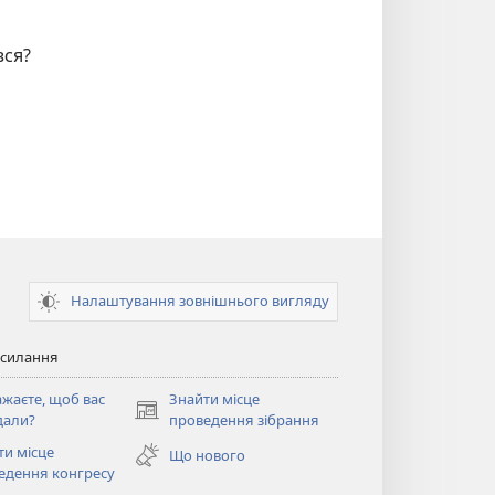
вся?
Налаштування зовнішнього вигляду
осилання
ажаєте, щоб вас
Знайти місце
(відкривається
дали?
проведення зібрання
у
ти місце
Що нового
новому
ється
едення конгресу
вікні)