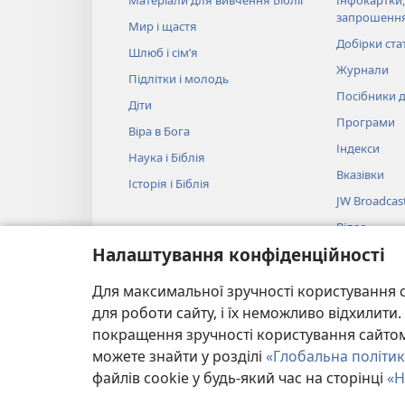
Матеріали для вивчення Біблії
Інфокартки,
запрошенн
Мир і щастя
Добірки ста
Шлюб і сім’я
Журнали
Підлітки і молодь
Посібники д
Діти
Програми
Віра в Бога
Індекси
Наука і Біблія
Вказівки
Історія і Біблія
JW Broadcas
Відео
Налаштування конфіденційності
Музика
Аудіовистав
Для максимальної зручності користування с
Художнє чит
для роботи сайту, і їх неможливо відхилит
покращення зручності користування сайтом.
можете знайти у розділі
«Глобальна політик
файлів cookie у будь-який час на сторінці
«Н
Copyright
© 2026 Watch Tower Bible and Tract Societ