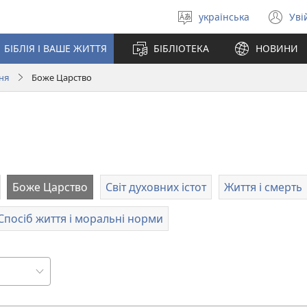
українська
Уві
Вибрати
(в
мову
у
БІБЛІЯ І ВАШЕ ЖИТТЯ
БІБЛІОТЕКА
НОВИНИ
но
вік
ння
Боже Царство
Боже Царство
Світ духовних істот
Життя і смерть
Спосіб життя і моральні норми