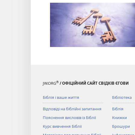
®
JW.ORG
/ ОФІЦІЙНИЙ САЙТ СВІДКІВ ЄГОВИ
Біблія і ваше життя
Бібліотека
Відповіді на біблійні запитання
Біблія
Пояснення висловів із Біблії
Книжки
Курс вивчення Біблії
Брошури