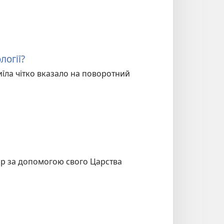
логії?
иїла чітко вказало на поворотний
мир за допомогою свого Царства