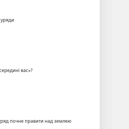
 уряди
всередині вас»?
 уряд почне правити над землею