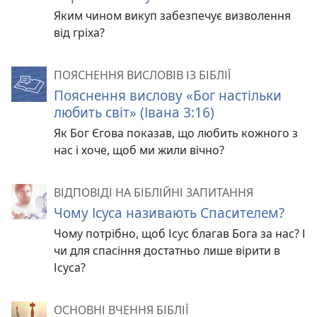
Яким чином викуп забезпечує визволення
від гріха?
ПОЯСНЕННЯ ВИСЛОВІВ ІЗ БІБЛІЇ
Пояснення вислову «Бог настільки
любить світ» (Івана 3:16)
Як Бог Єгова показав, що любить кожного з
нас і хоче, щоб ми жили вічно?
ВІДПОВІДІ НА БІБЛІЙНІ ЗАПИТАННЯ
Чому Ісуса називають Спасителем?
Чому потрібно, щоб Ісус благав Бога за нас? І
чи для спасіння достатньо лише вірити в
Ісуса?
ОСНОВНІ ВЧЕННЯ БІБЛІЇ