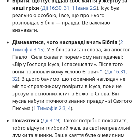
Вірити, що Ісус віддав своє життя у жертву за
наші гріхи
(
Дії 16:30, 31;
1 Івана 2:2
). Ісус був
реальною особою, і все, що про нього
розповідає Біблія,— правда. Це важливо
визнавати.
Дізнаватися, чого насправді вчить Біблія
(
2
Тимофія 3:15
). У Біблії записані слова, які апостол
Павло і Сила сказали тюремному наглядачеві:
«Вір у Господа Ісуса, і спасешся ти». Після того
вони розповіли йому «слово Єгови»
(
Дії 16:31,
a
32
). З цього бачимо, що тюремний наглядач не
міг по-справжньому повірити в Ісуса, поки не
зрозумів основних істин з Божого Слова. Він
мусив набути «точного знання правди» зі Святого
Письма (
1 Тимофія 2:3, 4
).
Покаятися
(
Дії 3:19
). Також потрібно покаятися,
тобто відчути глибокий жаль за свої неправильні
думки та вчинки. Ваше каяття буде очевидним