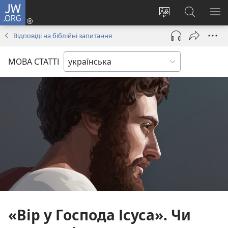
JW.ORG
Увійти
(відкривається
Змінити
Пошук
ПО
у
мову
на
М
Відповіді на біблійні запитання
новому
сайту
сайті
вікні)
JW.ORG
МОВА СТАТТІ
«Вір у Господа Ісуса». Чи