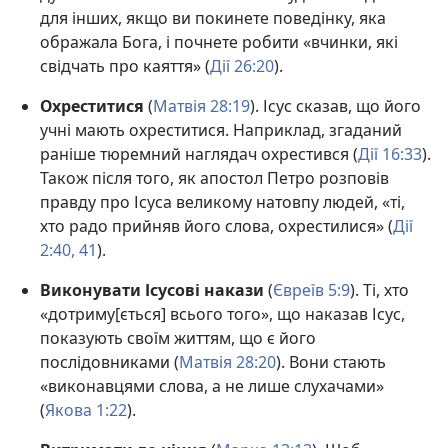
для інших, якщо ви покинете поведінку, яка
ображала Бога, і почнете робити «вчинки, які
свідчать про каяття» (
Дії 26:20
).
Охреститися
(
Матвія 28:19
). Ісус сказав, що його
учні мають охреститися. Наприклад, згаданий
раніше тюремний наглядач охрестився (
Дії 16:33
).
Також після того, як апостол Петро розповів
правду про Ісуса великому натовпу людей, «ті,
хто радо прийняв його слова, охрестилися» (
Дії
2:40, 41
).
Виконувати Ісусові накази
(
Євреїв 5:9
). Ті, хто
«дотриму[ється] всього того», що наказав Ісус,
показують своїм життям, що є його
послідовниками (
Матвія 28:20
). Вони стають
«виконавцями слова, а не лише слухачами»
(
Якова 1:22
).