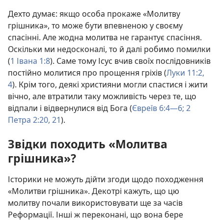
Дехто думає: якщо особа прокаже «Молитву
грішника», то може бути впевненою у своєму
спасінні. Але жодна молитва не гарантує спасіння.
Оскільки ми недосконалі, то й далі робимо помилки
(
1 Івана 1:8
). Саме тому Ісус вчив своїх послідовників
постійно молитися про прощення гріхів (
Луки 11:2,
4
). Крім того, деякі християни могли спастися і жити
вічно, але втратили таку можливість через те, що
відпали і відвернулися від Бога (
Євреїв 6:4—6;
2
Петра 2:20, 21
).
Звідки походить «Молитва
грішника»?
Історики не можуть дійти згоди щодо походження
«Молитви грішника». Декотрі кажуть, що цю
молитву почали використовувати ще за часів
Реформації. Інші ж переконані, що вона бере