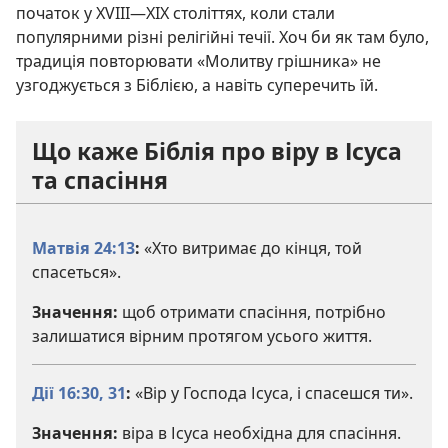
початок у XVIII—XIX століттях, коли стали
популярними різні релігійні течії. Хоч би як там було,
традиція повторювати «Молитву грішника» не
узгоджується з Біблією, а навіть суперечить їй.
Що каже Біблія про віру в Ісуса
та спасіння
Матвія 24:13
:
«Хто витримає до кінця, той
спасеться».
Значення:
щоб отримати спасіння, потрібно
залишатися вірним протягом усього життя.
Дії 16:30, 31
:
«Вір у Господа Ісуса, і спасешся ти».
Значення:
віра в Ісуса необхідна для спасіння.