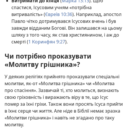
Витримати до кінця
(
Марка 13:13
). Щоб
спастися, Ісусовим учням «потрібна
витривалість» (
Євреїв 10:36
). Наприклад, апостол
Павло чітко дотримувався Ісусових вчень і був
завжди відданим Богові. Він залишався на цьому
шляху з того часу, як став християнином, і аж до
смерті (
1 Коринфян 9:27
).
Чи потрібно проказувати
«Молитву грішника»?
У деяких релігіях прийнято проказувати спеціальні
молитви, як-от «Молитва грішника» чи «Молитва
про спасіння». Зазвичай ті, хто молиться, визнають
свою гріховність і виражають віру в те, що Ісус
помер за їхні гріхи. Також вони просять Ісуса прийти
в їхнє серце чи життя. Але ніде в Біблії немає зразка
«Молитви грішника» і навіть не згадано про таку
молитву.