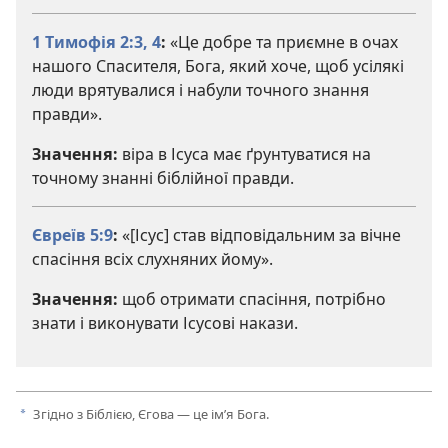
1 Тимофія 2:3, 4
:
«Це добре та приємне в очах
нашого Спасителя, Бога, який хоче, щоб усілякі
люди врятувалися і набули точного знання
правди».
Значення:
віра в Ісуса має ґрунтуватися на
точному знанні біблійної правди.
Євреїв 5:9
:
«[Ісус] став відповідальним за вічне
спасіння всіх слухняних йому».
Значення:
щоб отримати спасіння, потрібно
знати і виконувати Ісусові накази.
Згідно з Біблією, Єгова — це ім’я Бога.
a