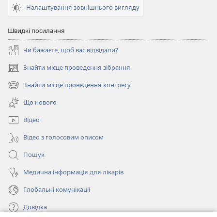
Налаштування зовнішнього вигляду
Швидкі посилання
Чи бажаєте, щоб вас відвідали?
Знайти місце проведення зібрання
(відкривається
у
Знайти місце проведення конгресу
(відкривається
новому
у
вікні)
Що нового
новому
вікні)
Відео
Відео з голосовим описом
Пошук
Медична інформація для лікарів
Глобальні комунікації
Довідка