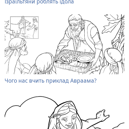
Ізраїльтяни роблять ідола
Чого нас вчить приклад Авраама?