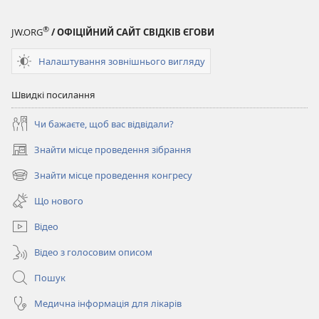
®
JW.ORG
/ ОФІЦІЙНИЙ САЙТ СВІДКІВ ЄГОВИ
Налаштування зовнішнього вигляду
Швидкі посилання
Чи бажаєте, щоб вас відвідали?
Знайти місце проведення зібрання
(відкривається
у
Знайти місце проведення конгресу
(відкривається
новому
у
вікні)
Що нового
новому
вікні)
Відео
Відео з голосовим описом
Пошук
Медична інформація для лікарів