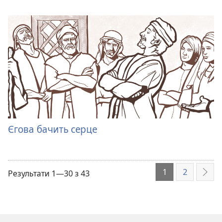
Єгова бачить серце
1
2
Результати 1—30 з 43
Далі