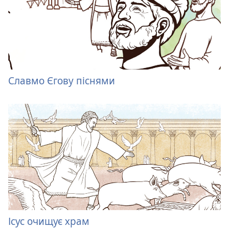
Славмо Єгову піснями
Ісус очищує храм