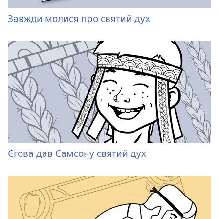
Завжди молися про святий дух
Єгова дав Самсону святий дух