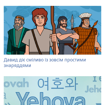
Давид діє сміливо із зовсім простими
знаряддями