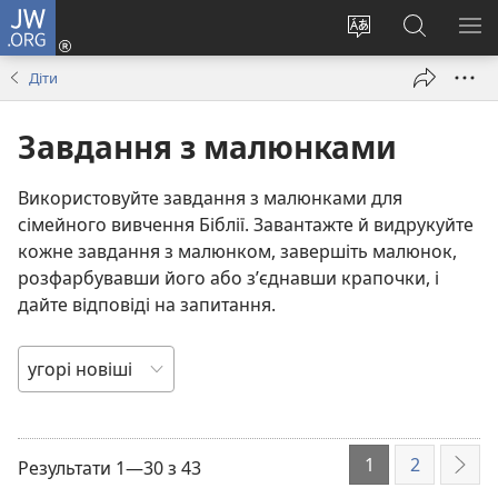
JW.ORG
Увійти
(відкривається
Змінити
Пошук
ПО
у
мову
на
М
Діти
новому
сайту
сайті
вікні)
JW.ORG
Завдання з малюнками
Використовуйте завдання з малюнками для
сімейного вивчення Біблії. Завантажте й видрукуйте
кожне завдання з малюнком, завершіть малюнок,
розфарбувавши його або з’єднавши крапочки, і
дайте відповіді на запитання.
ПОРЯДОК
ВІДОБРАЖЕННЯ
1
2
Результати 1—30 з 43
Далі