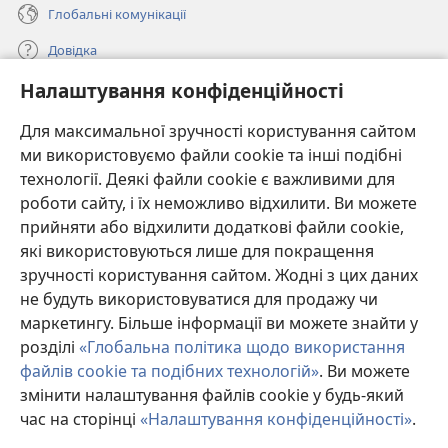
Глобальні комунікації
Довідка
Налаштування конфіденційності
Пожертви
(відкривається
у
Для максимальної зручності користування сайтом
новому
ми використовуємо файли cookie та інші подібні
ОНЛАЙН-БІБЛІОТЕКА Товариства «Вартова башта»™
(відкривається
вікні)
технології. Деякі файли cookie є важливими для
у
®
JW Hub
роботи сайту, і їх неможливо відхилити. Ви можете
новому
(відкривається
вікні)
прийняти або відхилити додаткові файли cookie,
у
®
JW Library
новому
які використовуються лише для покращення
вікні)
зручності користування сайтом. Жодні з цих даних
Watchtower Library
не будуть використовуватися для продажу чи
маркетингу. Більше інформації ви можете знайти у
розділі
«Глобальна політика щодо використання
файлів cookie та подібних технологій»
. Ви можете
змінити налаштування файлів cookie у будь-який
Copyright
© 2026 Watch Tower Bible and Tract Society of Pennsylvania.
УМОВИ ВИКОРИСТАННЯ
|
ПОЛІТИКА КОНФІДЕНЦІЙНОСТІ
|
час на сторінці
«Налаштування конфіденційності»
.
НАЛАШТУВАННЯ КОНФІДЕНЦІЙНОСТІ