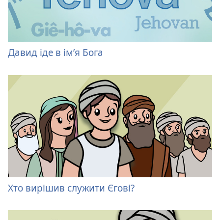
Давид іде в ім’я Бога
Хто вирішив служити Єгові?