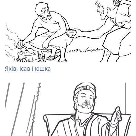
Яків, Ісав і юшка