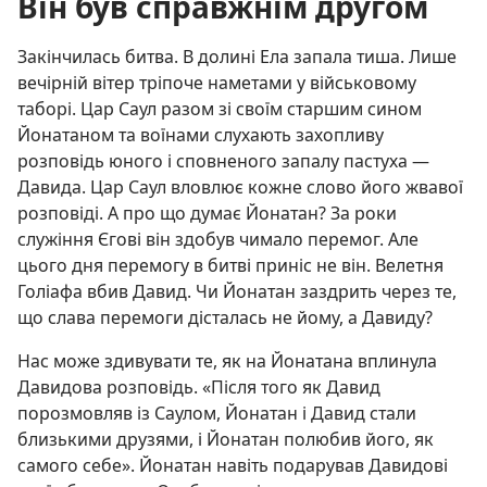
Він був справжнім другом
Закінчилась битва. В долині Ела запала тиша. Лише
вечірній вітер тріпоче наметами у військовому
таборі. Цар Саул разом зі своїм старшим сином
Йонатаном та воїнами слухають захопливу
розповідь юного і сповненого запалу пастуха —
Давида. Цар Саул вловлює кожне слово його жвавої
розповіді. А про що думає Йонатан? За роки
служіння Єгові він здобув чимало перемог. Але
цього дня перемогу в битві приніс не він. Велетня
Голіафа вбив Давид. Чи Йонатан заздрить через те,
що слава перемоги дісталась не йому, а Давиду?
Нас може здивувати те, як на Йонатана вплинула
Давидова розповідь. «Після того як Давид
порозмовляв із Саулом, Йонатан і Давид стали
близькими друзями, і Йонатан полюбив його, як
самого себе». Йонатан навіть подарував Давидові