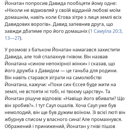
Йонатан попросив Давида пообіцяти йому одне:
«Ніколи не відмовляй у своїй відданій любові моїм
домашнім, навіть коли Єгова зітре з лиця землі всіх
Давидових ворогів». Давид запевнив друга, що
завжди дбатиме про його домашніх (
1 Самуїла 20:3,
13—27
).
У розмові з батьком Йонатан намагався захистити
Давида, але той спалахнув гнівом. Він назвав
Йонатана «сином непокірної жінки» і сказав, що
його дружба з Давидом — це ганьба для родини.
Він навіть старався зіграти на самолюбстві
Йонатана, кажучи: «Поки син Єссея буде жити на
землі, не встояти ні тобі, ні твоєму царству». Та
Йонатан рішуче відповів: «Навіщо його вбивати? Що
він зробив?». І тут Саул ошалів. Хоча Саул уже був
немолодий, він ще був дужим воїном. Зі всієї люті він
жбурнув списом у власного сина! Але промахнувся.
Ображений і принижений, Йонатан у гніві пішов