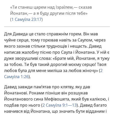
«Ти станеш царем над Ізраїлем,— сказав
Йонатан,— а я буду другим після тебе»
(
1 Самуїла 23:17
)
Для Давида це стало справжнім горем. Він мав
чуйне серце, тому горював навіть за Саулом, через
якого зазнав стільки труднощів і нещасть. Давид
написав жалобну пісню про Саула і Йонатана. У ній є
дуже зворушливі слова: «Брате мій, Йонатане, я тужу
за тобою. Ти був такий дорогий моєму серцю! Твоя
любов була для мене миліша за любов жіночу» (
2
Самуїла 1:26
).
Давид завжди пам’ятав про клятву, яку дав
Йонатанові. Роками пізніше він розшукав
Йонатанового сина Мефівошета, який був калікою, і
подбав про нього (
2 Самуїла 9:1—13
). Давид багато
навчився від Йонатана, що значить бути відданим і