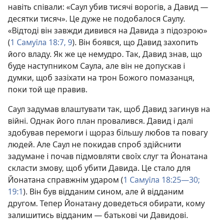
навіть співали: «Саул убив тисячі ворогів, а Давид —
десятки тисяч». Це дуже не подобалося Саулу.
«Відтоді він завжди дивився на Давида з підозрою»
(
1 Самуїла 18:7,
9
). Він боявся, що Давид захопить
його владу. Як же це немудро. Так, Давид знав, що
буде наступником Саула, але він не допускав і
думки, щоб зазіхати на трон Божого помазанця,
поки той ще правив.
Саул задумав влаштувати так, щоб Давид загинув на
війні. Однак його план провалився. Давид і далі
здобував перемоги і щораз більшу любов та повагу
людей. Але Саул не покидав спроб здійснити
задумане і почав підмовляти своїх слуг та Йонатана
скласти змову, щоб убити Давида. Це стало для
Йонатана справжнім ударом (
1 Самуїла 18:25—30;
19:1
). Він був відданим сином, але й відданим
другом. Тепер Йонатану доведеться обирати, кому
залишитись відданим — батькові чи Давидові.