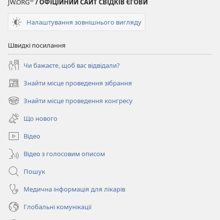
JW.ORG
/ ОФІЦІЙНИЙ САЙТ СВІДКІВ ЄГОВИ
Налаштування зовнішнього вигляду
Швидкі посилання
Чи бажаєте, щоб вас відвідали?
Знайти місце проведення зібрання
(відкривається
у
Знайти місце проведення конгресу
(відкривається
новому
у
вікні)
Що нового
новому
вікні)
Відео
Відео з голосовим описом
Пошук
Медична інформація для лікарів
Глобальні комунікації