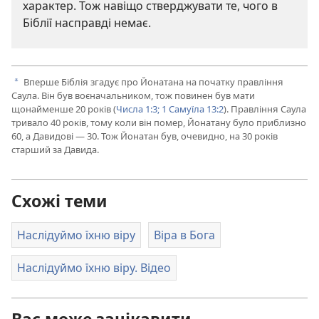
характер. Тож навіщо стверджувати те, чого в
Біблії насправді немає.
Вперше Біблія згадує про Йонатана на початку правління
a
Саула. Він був воєначальником, тож повинен був мати
щонайменше 20 років (
Числа 1:3;
1 Самуїла 13:2
). Правління Саула
тривало 40 років, тому коли він помер, Йонатану було приблизно
60, а Давидові — 30. Тож Йонатан був, очевидно, на 30 років
старший за Давида.
Схожі теми
Наслідуймо їхню віру
Віра в Бога
Наслідуймо їхню віру. Відео