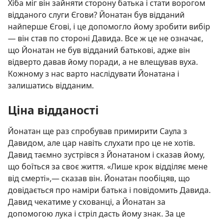
Хіба міг він зайняти сторону батька і стати ворогом
відданого слуги Єгови? Йонатан був відданий
найперше Єгові, і це допомогло йому зробити вибір
— він став по стороні Давида. Все ж це не означає,
що Йонатан не був відданий батькові, адже він
відверто давав йому поради, а не влещував вуха.
Кожному з нас варто наслідувати Йонатана і
залишатись відданим.
Ціна відданості
Йонатан ще раз спробував примирити Саула з
Давидом, але цар навіть слухати про це не хотів.
Давид таємно зустрівся з Йонатаном і сказав йому,
що боїться за своє життя. «Лише крок відділяє мене
від смерті»,— сказав він. Йонатан пообіцяв, що
довідається про наміри батька і повідомить Давида.
Давид чекатиме у схованці, а Йонатан за
допомогою лука і стріл дасть йому знак. За це