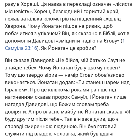
разу в Хореші. Ця назва в перекладі означає «лісиста
місцевість». Хореш, безлюдний і гористий край,
лежав за кілька кілометрів на південний схід від
Хеврона. Чому Йонатан пішов на ризик, щоб
побачитися з утікачем? Він, як сказано в Біблії, хотів
допомогти Давидові «зміцнити надію на Єгову» (
1
Самуїла 23:16
). Як Йонатан це зробив?
Він сказав Давидові: «Не бійся, мій батько Саул не
знайде тебе». Чому Йонатан був у цьому певен?
Тому що твердо вірив — намір Єгови обов’язково
виконається. Йонатан додав: «Ти станеш царем над
Ізраїлем». Про це кількома роками раніше під
натхненням сказав пророк Самуїл, і Йонатан лише
нагадав Давидові, що Божим словам треба
довіряти. А про власне майбутнє Йонатан сказав: «Я
буду другим після тебе». Так він засвідчив, що є
справді смиренною людиною. Він був готовий
служити під владою чоловіка, який був вдвічі