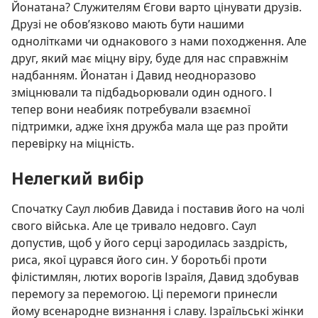
Йонатана? Служителям Єгови варто цінувати друзів.
Друзі не обов’язково мають бути нашими
однолітками чи однакового з нами походження. Але
друг, який має міцну віру, буде для нас справжнім
надбанням. Йонатан і Давид неодноразово
зміцнювали та підбадьорювали один одного. І
тепер вони неабияк потребували взаємної
підтримки, адже їхня дружба мала ще раз пройти
перевірку на міцність.
Нелегкий вибір
Спочатку Саул любив Давида і поставив його на чолі
свого війська. Але це тривало недовго. Саул
допустив, щоб у його серці зародилась заздрість,
риса, якої цурався його син. У боротьбі проти
філістимлян, лютих ворогів Ізраїля, Давид здобував
перемогу за перемогою. Ці перемоги принесли
йому всенародне визнання і славу. Ізраїльські жінки