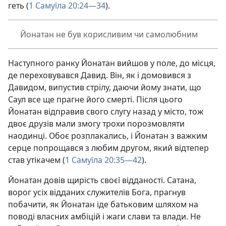
геть (
1 Самуїла 20:24—34
).
Йонатан не був корисливим чи самолюбним
Наступного ранку Йонатан вийшов у поле, до місця,
де переховувався Давид. Він, як і домовився з
Давидом, випустив стрілу, даючи йому знати, що
Саул все ще прагне його смерті. Після цього
Йонатан відправив свого слугу назад у місто, тож
двоє друзів мали змогу трохи порозмовляти
наодинці. Обоє розплакались, і Йонатан з важким
серце попрощався з любим другом, який відтепер
став утікачем (
1 Самуїла 20:35—42
).
Йонатан довів щирість своєї відданості. Сатана,
ворог усіх відданих служителів Бога, прагнув
побачити, як Йонатан іде батьковим шляхом на
поводі власних амбіцій і жаги слави та влади. Не