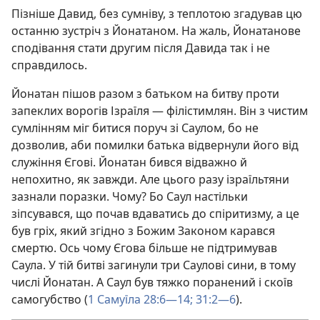
Пізніше Давид, без сумніву, з теплотою згадував цю
останню зустріч з Йонатаном. На жаль, Йонатанове
сподівання стати другим після Давида так і не
справдилось.
Йонатан пішов разом з батьком на битву проти
запеклих ворогів Ізраїля — філістимлян. Він з чистим
сумлінням міг битися поруч зі Саулом, бо не
дозволив, аби помилки батька відвернули його від
служіння Єгові. Йонатан бився відважно й
непохитно, як завжди. Але цього разу ізраїльтяни
зазнали поразки. Чому? Бо Саул настільки
зіпсувався, що почав вдаватись до спіритизму, а це
був гріх, який згідно з Божим Законом карався
смертю. Ось чому Єгова більше не підтримував
Саула. У тій битві загинули три Саулові сини, в тому
числі Йонатан. А Саул був тяжко поранений і скоїв
самогубство (
1 Самуїла 28:6—14;
31:2—6
).