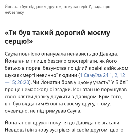
Йонатан був відданим другом, тому застеріг Давида про
небезпеку
«Ти був такий дорогий моєму
серцю!»
Саула повністю опанувала ненависть до Давида.
Йонатан міг лише безсило спостерігати, як його
батько в пориві безумства по цілий країні з військом
шукає смерті невинної людини (
1 Самуїла 24:1, 2,
12
—15;
26:20
). Чи Йонатан брав у цьому участь? У Біблії
про це немає жодної згадки. Йонатан не порушував
своєї клятви довіку дружити з Давидом. Крім того,
він був відданим Єгові та своєму другу, і тому,
очевидно, не підтримував Саула.
Йонатанові дружні почуття до Давида не згасали.
Невдовзі він знову зустрівся зі своїм другом, цього