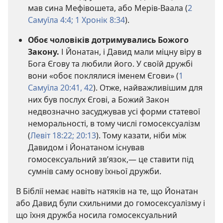
мав сина Мефівошета, або Мерів-Ваала (
2
Самуїла 4:4;
1 Хронік 8:34
).
Обоє чоловіків дотримувались Божого
Закону.
І Йонатан, і Давид мали міцну віру в
Бога Єгову та любили його. У своїй дружбі
вони «обоє поклялися іменем Єгови» (
1
Самуїла 20:41, 42
). Отже, найважливішим для
них був послух Єгові, а Божий Закон
недвозначно засуджував усі форми статевої
неморальності, в тому числі гомосексуалізм
(
Левіт 18:22;
20:13
). Тому казати, ніби між
Давидом і Йонатаном існував
гомосексуальний зв’язок,— це ставити під
сумнів саму основу їхньої дружби.
В Біблії немає навіть натяків на те, що Йонатан
або Давид були схильними до гомосексуалізму і
що їхня дружба носила гомосексуальний