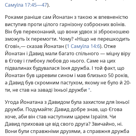
Самуїла 17:45—47
).
Роками раніше сам Йонатан з такою ж впевненістю
виступив проти цілого гарнізону озброєних воїнів.
Він був переконаний, що вони удвох зі зброєношею
зможуть їх перемогти. Чому? «Ніщо не перешкодить
Єгові»,— сказав Йонатан (
1 Самуїла 14:6
). Отже
Йонатан і Давид мали багато спільного — міцну віру
в Єгову і глибоку любов до нього. Саме на цих
підвалинах будувалася їхня дружба. І той факт, що
Йонатан був царевим сином і мав близько 50 років,
а Давид був скромним пастухом, якому не було й 20-
ти, не став на заваді їхньої дружби
.
a
Угода Йонатана з Давидом була захистом для їхньої
дружби. Подумайте: Давид добре знав, що Єгова
хоче, аби він став наступним царем Ізраїля. Чи
Давид приховав це від свого друга? Звичайно, ні.
Вони були справжніми друзями, а справжня дружба