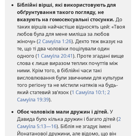
Біблійні вірші, які використовують для
обґрунтування такого погляду, не
вказують на гомосексуальні стосунки.
До
таких віршів найчастіше відносять цей: «Твоя
любов була для мене миліша за любов
жіночу» (
2 Самуїла 1:26
). Дехто теж вказує на
те, що ті два чоловіки поцілували один
одного (
1 Самуїла 20:41
). Проте згадані вище
слова є лише виразом теплих почуттів між
ними. Крім того, в біблійні часи такі
висловлювання були звичними для культури
того регіону та не містили натяків на будь-
який статевий зв’язок (
1 Самуїла 10:1;
2
Самуїла 19:39
).
Обоє чоловіків мали дружин і дітей.
У
Давида було кілька дружин і багато дітей (
2
Самуїла 5:13—16
). Біблія не згадує імені
Йонатанової дружини, але відомо, що він