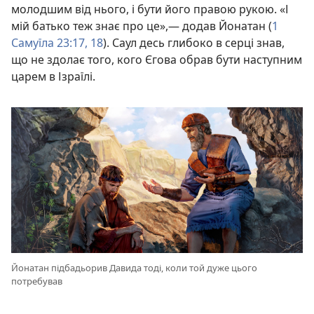
молодшим від нього, і бути його правою рукою. «І
мій батько теж знає про це»,— додав Йонатан (
1
Самуїла 23:17, 18
). Саул десь глибоко в серці знав,
що не здолає того, кого Єгова обрав бути наступним
царем в Ізраїлі.
Йонатан підбадьорив Давида тоді, коли той дуже цього
потребував