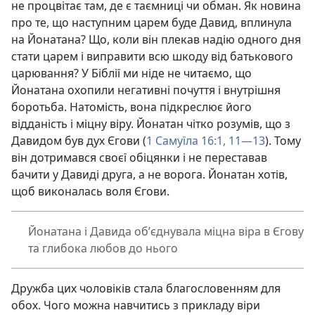
не процвітає там, де є таємниці чи обман. Як новина
про те, що наступним царем буде Давид, вплинула
на Йонатана? Що, коли він плекав надію одного дня
стати царем і виправити всю шкоду від батькового
царювання? У Біблії ми ніде не читаємо, що
Йонатана охопили негативні почуття і внутрішня
боротьба. Натомість, вона підкреслює його
відданість і міцну віру. Йонатан чітко розумів, що з
Давидом був дух Єгови (
1 Самуїла 16:1,
11—13
). Тому
він дотримався своєї обіцянки і не переставав
бачити у Давиді друга, а не ворога. Йонатан хотів,
щоб виконалась воля Єгови.
Йонатана і Давида об’єднувала міцна віра в Єгову
та глибока любов до нього
Дружба цих чоловіків стала благословенням для
обох. Чого можна навчитись з прикладу віри