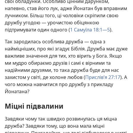
свої обладунки. Особливо цінним дарунком,
напевно, став його лук, адже Йонатан був вправним
лучником. Більш того, ці чоловіки скріпили свою
дружбу угодою — урочистою обіцянкою
підтримувати один одного (
1 Самуїла 18:1—5
).
Так зародилась особлива дружба — одна з
найміцніших, про які згадує Біблія. Дружба має дуже
важливе значення для тих, хто вірить у Бога. Якщо
ми мудро обираємо друзів і самі є вірними та
надійними друзями, то така дружба буде для нас
захистом у світі, де холоне любов (
Прислів’я 27:17
). А
чого можна навчитися про дружбу з прикладу
Йонатана?
Міцні підвалини
Завдяки чому так швидко розвинулась ця міцна
дружба? Завдяки тому, що вона мала міцні