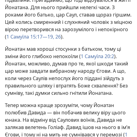
підвалини. Пригадаймо, що тоді відбувалося в житті
Йонатана. Для нього прийшли нелегкі часи. З
роками його батько, цар Саул, ставав щораз гіршим.
Цей колись смиренний і слухняний чоловік з міцною
вірою перетворився на зарозумілого і непокірного
(
1 Самуїла 15:17—19,
26
).
Йонатан мав хороші стосунки з батьком, тому ці
зміни його глибоко непокоїли (
1 Самуїла 20:2
).
Йонатан, можливо, думав про те, якої шкоди такий
цар може завдати вибраному народу Єгови. А що,
коли через Саулів непослух його піддані зійдуть з
правильного шляху і втратять Боже схвалення? Без
сумніву, такі думки сильно гнітили Йонатана.
Тепер можна краще зрозуміти, чому Йонатан
полюбив Давида — він побачив велику віру цього
юнака. На відміну від Саулових воїнів, Давида не
залякав велетень Голіаф. Давид ішов на нього в ім’я
Єгови, і тому ні на мить не сумнівався у перемозі (
1