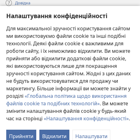
Довідка
Налаштування конфіденційності
Пожертви
(відкривається
у
Для максимальної зручності користування сайтом
новому
ми використовуємо файли cookie та інші подібні
ОНЛАЙН-БІБЛІОТЕКА Товариства «Вартова башта»™
(відкривається
вікні)
технології. Деякі файли cookie є важливими для
у
®
JW Hub
роботи сайту, і їх неможливо відхилити. Ви можете
новому
(відкривається
вікні)
прийняти або відхилити додаткові файли cookie,
у
®
JW Library
новому
які використовуються лише для покращення
вікні)
зручності користування сайтом. Жодні з цих даних
Watchtower Library
не будуть використовуватися для продажу чи
маркетингу. Більше інформації ви можете знайти у
розділі
«Глобальна політика щодо використання
файлів cookie та подібних технологій»
. Ви можете
Copyright
© 2026 Watch Tower Bible and Tract Society of Pennsylvania.
змінити налаштування файлів cookie у будь-який
УМОВИ ВИКОРИСТАННЯ
|
ПОЛІТИКА КОНФІДЕНЦІЙНОСТІ
|
час на сторінці
«Налаштування конфіденційності»
.
НАЛАШТУВАННЯ КОНФІДЕНЦІЙНОСТІ
Прийняти
Відхилити
Налаштувати