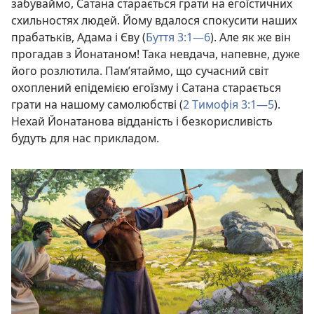
забуваймо, Сатана старається грати на егоїстичних
схильностях людей. Йому вдалося спокусити наших
прабатьків, Адама і Єву (
Буття 3:1—6
). Але як же він
прогадав з Йонатаном! Така невдача, напевне, дуже
його розлютила. Пам’ятаймо, що сучасний світ
охоплений епідемією егоїзму і Сатана старається
грати на нашому самолюбстві (
2 Тимофія 3:1—5
).
Нехай Йонатанова відданість і безкорисливість
будуть для нас прикладом.