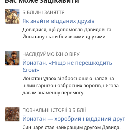
Вас може зацікавити
БІБЛІЙНІ ЗАНЯТТЯ
Як знайти відданих друзів
Довідайся, що́ допомогло Давидові та
Йонатану стати близькими друзями.
НАСЛІДУЙМО ЇХНЮ ВІРУ
Йонатан. «Ніщо не перешкодить
Єгові»
Йонатан удвох зі зброєношею напав на
цілий гарнізон озброєних ворогів, і Єгова
дав їм знаменну перемогу.
ПОВЧАЛЬНІ ІСТОРІЇ З БІБЛІЇ
Йонатан — хоробрий і відданий друг
Син царя стає найкращим другом Давида.