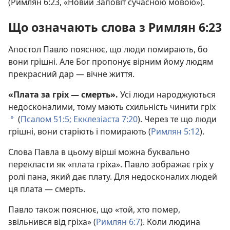
(Римлян 6:23, «Новий Заповіт сучасною мовою»).
Що означають слова з Римлян 6:23
Апостол Павло пояснює, що люди помирають, бо
вони грішні. Але Бог пропонує вірним йому людям
прекрасний дар — вічне життя.
«Плата за гріх — смерть».
Усі люди народжуються
недосконалими, тому мають схильність чинити гріх
(
Псалом 51:5;
Екклезіаста 7:20
). Через те що люди
a
грішні, вони старіють і помирають (
Римлян 5:12
).
Слова Павла в цьому вірші можна буквально
перекласти як «плата гріха». Павло зображає гріх у
ролі пана, який дає плату. Для недосконалих людей
ця плата — смерть.
Павло також пояснює, що «той, хто помер,
звільнився від гріха» (
Римлян 6:7
). Коли людина