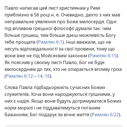
Павло написав цей лист християнам у Римі
приблизно в 56 році н. е. Очевидно, дехто з них мав
неправильне уявлення про Боже милосердя. Одні
під впливом грецької філософії думали так: чим
більше грішиш, тим більше даєш можливість Богу
тебе прощати (
Римлян 6:1
). Інші вважали, що не
несуть відповідальності за свої провини, тому що
вони вже не під Мойсеєвим законом (
Римлян 6:15
).
Як пояснив у своєму листі Павло, Бог не буде
милосердним до тих, хто не опирається впливу гріха
(
Римлян 6:12—14,
16
).
Слова Павла підбадьорюють сучасних Божих
служителів. Хоча вони народжуються грішними, у
них є надія. Якщо вони будуть дотримуватися Божих
норм моралі і не піддаватимуться поганим
бажанням, Бог подарує їм вічне життя (
Римлян 6:22
).