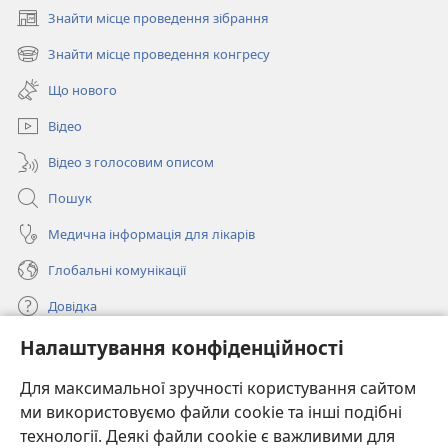
Знайти місце проведення зібрання
(відкривається
у
Знайти місце проведення конгресу
(відкривається
новому
у
вікні)
Що нового
новому
вікні)
Відео
Відео з голосовим описом
Пошук
Медична інформація для лікарів
Глобальні комунікації
Довідка
Налаштування конфіденційності
Пожертви
(відкривається
у
Для максимальної зручності користування сайтом
новому
ми використовуємо файли cookie та інші подібні
ОНЛАЙН-БІБЛІОТЕКА Товариства «Вартова башта»™
(відкривається
вікні)
технології. Деякі файли cookie є важливими для
у