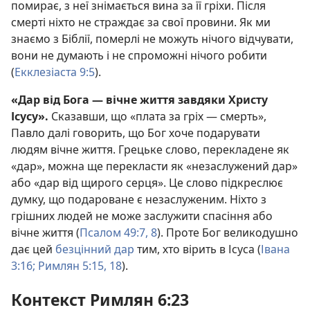
помирає, з неї знімається вина за її гріхи. Після
смерті ніхто не страждає за свої провини. Як ми
знаємо з Біблії, померлі не можуть нічого відчувати,
вони не думають і не спроможні нічого робити
(
Екклезіаста 9:5
).
«Дар від Бога — вічне життя завдяки Христу
Ісусу».
Сказавши, що «плата за гріх — смерть»,
Павло далі говорить, що Бог хоче подарувати
людям вічне життя. Грецьке слово, перекладене як
«дар», можна ще перекласти як «незаслужений дар»
або «дар від щирого серця». Це слово підкреслює
думку, що подароване є незаслуженим. Ніхто з
грішних людей не може заслужити спасіння або
вічне життя (
Псалом 49:7, 8
). Проте Бог великодушно
дає цей
безцінний дар
тим, хто вірить в Ісуса (
Івана
3:16;
Римлян 5:15,
18
).
Контекст Римлян 6:23