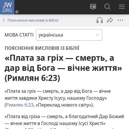
JW.ORG
Увійти
(відкривається
Змінити
Пошук
ПО
у
мову
на
М
Пояснення висловів із Біблії
новому
сайту
сайті
вікні)
JW.ORG
МОВА СТАТТІ
ПОЯСНЕННЯ ВИСЛОВІВ ІЗ БІБЛІЇ
«Плата за гріх — смерть, а
дар від Бога — вічне життя»
(Римлян 6:23)
«Плата за гріх — смерть, а дар від Бога — вічне
життя завдяки Христу Ісусу, нашому Господу»
(
Римлян 6:23
, «Переклад нового світу»).
«Плата від гріха — смерть, а благодатний Дар Божий
— вічне життя в Господі нашому Ісусі Христі»