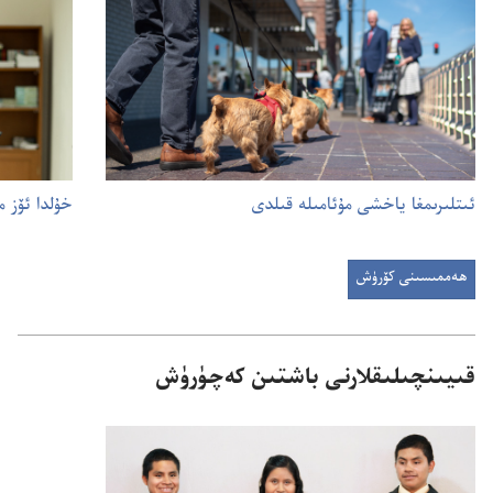
ئىتلىرىمغا ياخشى مۇ‌ئامىلە قىلدى
خۇ‌لدا ئۆز 
ھەممىسىنى كۆرۈش
قىيىنچىلىقلارنى باشتىن كە‌چۈرۈش