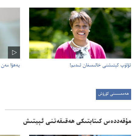
ئۆلۈپ كېتىشنى خالىمىغان ئىدىم!‏
يە‌ھۋا مە‌
ھەممىسىنى كۆرۈش
مۇ‌قە‌ددە‌س كىتابتىكى ھە‌قىقە‌تنى ئېيتىش