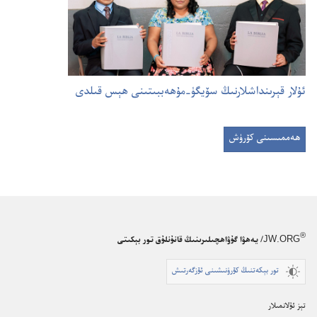
ئۇ‌لار قېرىنداشلارنىڭ سۆيگۈ-‏مۇ‌ھە‌ببىتىنى ھېس قىلدى
ھەممىسىنى كۆرۈش
®
JW.ORG
/ يەھۋا گۇۋاھچىلىرىنىڭ قانۇنلۇق تور بېكىتى
تور بېكەتنىڭ كۆرۈنىشىنى ئۆزگەرتىش
تېز ئۇلانمىلار