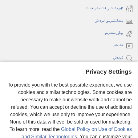
ئۇ‌چرىشىشنى ئىلتىماس قىلىڭ
يىغىلىشلىرىنى ئىزدەش
(opens
new
يېڭى نە‌شىرلە‌ر
window)
فىلىملە‌ر
ئىزدە‌ش
Privacy Settings
ئىئانىلەر
(opens
new
To provide you with the best possible experience, we use
window)
cookies and similar technologies. Some cookies are
كۆزىتىش مۇنارى تور كۈتۈپخانىسى
(opens
necessary to make our website work and cannot be
new
®
refused. You can accept or decline the use of additional
JW Hub
window)
(opens
cookies, which we use only to improve your experience.
new
None of this data will ever be sold or used for marketing.
window)
To learn more, read the
Global Policy on Use of Cookies
and Similar Technologies
. You can customize your