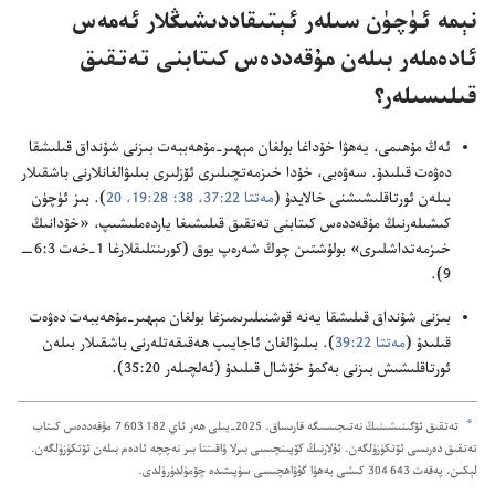
نېمە ئۈچۈن سىلە‌ر ئېتىقاددىشىڭلار ئە‌مە‌س
ئادە‌ملە‌ر بىلە‌ن مۇ‌قە‌ددە‌س كىتابنى تە‌تقىق
قىلىسىلە‌ر؟‏
ئە‌ڭ مۇ‌ھىمى،‏ يە‌ھۋا خۇ‌داغا بولغان مېھىر-‏مۇ‌ھە‌ببە‌ت بىزنى شۇ‌نداق قىلىشقا
دە‌ۋە‌ت قىلىدۇ.‏ سە‌ۋە‌بى،‏ خۇ‌دا خىزمە‌تچىلىرى ئۆزلىرى بىلىۋالغانلارنى باشقىلار
بىلە‌ن ئورتاقلىشىشنى خالايدۇ (‏
مە‌تتا 22:‏37،‏ 38؛‏
28:‏19،‏ 20
‏)‏.‏ بىز ئۈچۈن
كىشىلە‌رنىڭ مۇ‌قە‌ددە‌س كىتابنى تە‌تقىق قىلىشىغا ياردە‌ملىشىپ،‏ «خۇ‌دانىڭ
خىزمە‌تداشلىرى» بولۇ‌شتىن چوڭ شە‌رە‌پ يوق (‏
كورىنتلىقلارغا 1-‏خە‌ت 3:‏6—‏
9
‏)‏.‏
بىزنى شۇ‌نداق قىلىشقا يە‌نە قوشنىلىرىمىزغا بولغان مېھىر-‏مۇ‌ھە‌ببە‌ت دە‌ۋە‌ت
قىلىدۇ (‏
مە‌تتا 22:‏39
‏)‏.‏ بىلىۋالغان ئاجايىپ ھە‌قىقە‌تلە‌رنى باشقىلار بىلە‌ن
ئورتاقلىشىش بىزنى بە‌كمۇ خۇ‌شال قىلىدۇ (‏
ئە‌لچىلە‌ر 20:‏35
‏)‏.‏
a
تە‌تقىق ئۆگىنىشىنىڭ نە‌تىجىسىگە قارىساق،‏
2025
‏-‏يىلى ھە‌ر ئاي
7 603 182
مۇ‌قە‌ددە‌س كىتاب
تە‌تقىق دە‌رىسى ئۆتكۈزۈلگە‌ن.‏ ئۇ‌لارنىڭ كۆپىنچىسى بىرلا ۋاقىتتا بىر نە‌چچە ئادە‌م بىلە‌ن ئۆتكۈزۈلگە‌ن.‏
لېكىن،‏ پە‌قە‌ت
304 643
كىشى يە‌ھۋا گۇ‌ۋاھچىسى سۈپىتىدە چۆمۈلدۈرۈلدى.‏