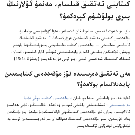
كىتابنى تە‌تقىق قىلسام،‏ مە‌نمۇ ئۇ‌لارنىڭ
بىرى بولۇ‌شۇ‌م كېرە‌كمۇ؟‏
ياق،‏ بۇ شە‌رت ئە‌مە‌س.‏ مىليونلىغان ئادە‌ملە‌ر يە‌ھۋا گۇ‌ۋاھچىسى بولمايمۇ،‏
a
مۇ‌قە‌ددە‌س كىتابنى تە‌تقىق قىلىشتىن ھۇ‌زۇ‌رلانماقتا.‏
تە‌تقىق قىلىشنىڭ
ئاساسىي مە‌قسىتى —‏ مۇ‌قە‌ددە‌س كىتاب تە‌لىملىرىنى بىلىۋېلىشىڭىزغا ياردە‌م
بېرىش.‏ ئۆگە‌نگە‌ن بىلىمنى قانداق پايدىلىنىشنى ئۆزىڭىز قارار قىلىسىز.‏ ئىمان-‏
ئېتىقاد كىشىنىڭ شە‌خسىي ئىشى.‏ بىز ئۇ‌نى ھۆرمە‌تلە‌يمىز (‏
يە‌شۇ‌ئا 24:‏15
‏)‏.‏
مە‌ن تە‌تقىق دە‌رىسىدە ئۆز مۇ‌قە‌ددە‌س كىتابىمدىن
پايدىلانسام بولامدۇ؟‏
ئە‌لۋە‌تتە.‏ بىز زامانىۋىي تىلدا يېزىلغان
‏«مۇ‌قە‌ددە‌س كىتاب.‏ يېڭى دۇ‌نيا
تە‌رجىمىسىنى»‏
ئىشلىتىشنى ياخشى كۆرىمىز ۋە ئە‌گە‌ر خالىسىڭىز،‏ ئۇ‌نى ھە‌قسىز
ئالالايسىز.‏ بىراق،‏ ئۆز مۇ‌قە‌ددە‌س كىتابىڭىزنى قوللانسىڭىزمۇ بولىدۇ،‏ بىز بۇ‌نىڭدىن
بە‌ك خۇ‌رسە‌ن.‏ سىز مۇ‌قە‌ددە‌س كىتابنىڭ ھە‌رقانداق بىر تە‌رجىمىسىدىن ئۈمىد ۋە
قۇ‌تقۇ‌زۇ‌لۇ‌ش توغرۇ‌لۇ‌ق ئۆگىنە‌لە‌يسىز.‏