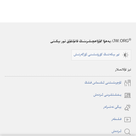
®
JW.ORG
/ يەھۋا گۇۋاھچىلىرىنىڭ قانۇنلۇق تور بېكىتى
تور بېكەتنىڭ كۆرۈنىشىنى ئۆزگەرتىش
تېز ئۇلانمىلار
ئۇ‌چرىشىشنى ئىلتىماس قىلىڭ
يىغىلىشلىرىنى ئىزدەش
(opens
new
يېڭى نە‌شىرلە‌ر
window)
فىلىملە‌ر
ئىزدە‌ش