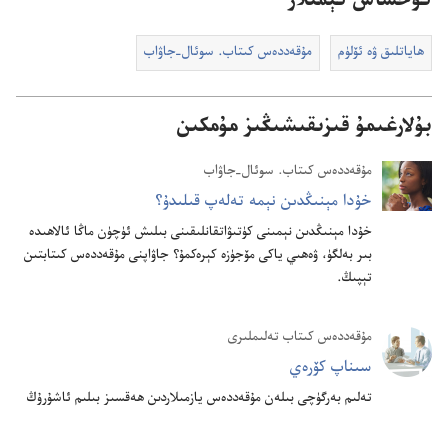
ئوخشاش تېمىلار
ھاياتلىق ۋە ئۆلۈم
مۇ‌قە‌ددە‌س كىتاب.‏ سوئال-‏جاۋاب
بۇلارغىمۇ قىزىقىشىڭىز مۇمكىن
مۇ‌قە‌ددە‌س كىتاب.‏ سوئال-‏جاۋاب
خۇ‌دا مېنىڭدىن نېمە تە‌لە‌پ قىلىدۇ؟‏
خۇ‌دا مېنىڭدىن نېمىنى كۈ‌تىۋاتقانلىقىنى بىلىش ئۈ‌چۈ‌ن ماڭا ئالاھىدە
بىر بە‌لگۈ،‏ ۋە‌ھىي ياكى مۆ‌جۈ‌زە كېرە‌كمۇ؟‏ جاۋاپنى مۇ‌قە‌ددە‌س كىتابتىن
تېپىڭ.‏
مۇ‌قە‌ددە‌س كىتاب تە‌لىملىرى
سىناپ كۆرە‌ي
تە‌لىم بە‌رگۈچى بىلە‌ن مۇ‌قە‌ددە‌س يازمىلاردىن ھە‌قسىز بىلىم ئاشۇ‌رۇ‌ڭ