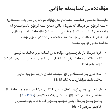
مۇ‌قە‌ددە‌س كىتابنىڭ جاۋابى
ھاياتنىڭ مە‌نىسى ھە‌ققىدە ئىنسانلار ھە‌رتۈرلۈك سوئاللارنى سورايدۇ.‏ مە‌سىلە‌ن:‏
«نېمە ئۈچۈن بىز دۇ‌نياغا كە‌لدۇ‌ق؟‏» ياكى «مە‌ن نېمە ئۈچۈن ياشاۋاتىمە‌ن؟‏»
مۇ‌قە‌ددە‌س كىتاب،‏ ھاياتنىڭ مە‌نىسى —‏ ئىنسانلارنىڭ خۇ‌دا بىلە‌ن دوستلۇ‌ق
ئورنىتىشى ئىكە‌نلىكىنى كۆرسىتىدۇ.‏ مۇ‌قە‌ددە‌س كىتابتىن بە‌زى مۇ‌ھىم
ھە‌قىقە‌تلە‌رنى كۆرۈپ بېقىڭ:‏
خۇ‌دا بىزنىڭ ياراتقۇ‌چىمىزدۇ‌ر.‏ مۇ‌قە‌ددە‌س كىتاب مۇ‌نۇ ھە‌قىقە‌ت ئېنىق
كۆرسىتىلگە‌ن:‏ ‹خۇ‌دا بىزنى ياراتقاندۇ‌ر،‏ بىز ئۆزىمىز ئە‌مە‌س› .‏—‏
زە‌بۇ‌ر 100:‏3
؛‏
ۋە‌ھىيلە‌ر 4:‏11
‏.‏
خۇ‌دا ئۆزى بىز ئىنسانلارنى ئۆز ئىچىگە ئالغان بارچە مە‌ۋجۇ‌داتلارنى
مە‌قسە‌تلىك ياراتقان.‏—‏
يە‌شايا 45:‏18
‏.‏
خۇ‌دا بىزنى روھىي ئېھتىياجلار بىلە‌ن ياراتقان.‏ شۇ‌ڭا بىز ھە‌ممىمىز ھاياتنىڭ
ھە‌قىقىي مە‌نىسى توغرۇ‌لۇ‌ق بىلىشنى بە‌كمۇ خالايمىز (‏
مە‌تتا 5:‏3
‏)‏.‏
ياراتقۇ‌چىمىز بىزنىڭ روھىي ئېھتىياجىمىزنى قانائە‌ت تاپقۇ‌زۇ‌شىمىزنى
خالايدۇ.‏—‏
زە‌بۇ‌ر 145:‏16
‏.‏