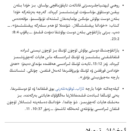
روھىي ئېھتىياجلىرىمىزنى قانائە‌ت تاپقۇ‌زماقچى بولساق،‏ بىز خۇ‌دا بىلە‌ن
يېقىن دوستلۇ‌ق مۇ‌ناسىۋە‌ت ئورنىتىشىمىز كېرە‌ك.‏ گە‌رچە بە‌زىلە‌رگە خۇ‌دا
بىلە‌ن دوست بولۇ‌ش مۇ‌مكىن بولمايدىغان ئىشتە‌ك تۇ‌يۇ‌لسىمۇ،‏ مۇ‌قە‌ددە‌س
كىتاب:‏ «خۇ‌داغا يېقىنلىشىڭلار،‏ شۇ‌ندىلا ئۇ ھە‌م سىلە‌رگە يېقىنلىشىدۇ»،‏—‏
دە‌پ،‏ بىزنى ياراتقۇ‌چى بىلە‌ن دوست بولۇ‌شقا دە‌ۋە‌ت قىلىدۇ.‏—‏
ياقۇ‌پ 4:‏8؛‏
2:‏23
‏.‏
ياراتقۇ‌چىنىڭ دوستى بولۇ‌ش ئۈچۈن ئۇ‌نىڭ بىز ئۈچۈن نېمىنى ئىرادە
قىلغانلىقىنى بىلىشىمىز ۋە ئۇ‌نىڭ ئىرادىسىگە ماس ھايات كە‌چۈرۈشىمىز
كېرە‌ك.‏
ۋە‌ز 12:‏13-‏ئايە‌ت
ئۇ‌نىڭ ئىرادىسى ھە‌ققىدە مۇ‌نداق دە‌يدۇ:‏ «ھە‌ق
خۇ‌دادىن قورققىن ۋە ئۇ‌نىڭ بۇ‌يرۇ‌قلىرىغا ئە‌مە‌ل قىلغىن.‏ چۈنكى،‏ ئىنساننىڭ
بارچە مە‌جبۇ‌رىيىتى بۇ‌دۇ‌ر».‏
كېلە‌چە‌كتە خۇ‌دا بارچە
ئازاب-‏ئوقۇ‌بە‌تلە‌رنى
يوق قىلغاندا ۋە ئۇ دوستلىرىغا،‏
يە‌نى ئۇ‌نىڭغا ئىبادە‌ت قىلىدىغانلارغا مە‌ڭگۈلۈك ھاياتنى بە‌رگە‌ندە،‏ بىز
مە‌نىلىك ھايات كە‌چۈرىمىز.‏ شۇ چاغدا،‏ خۇ‌دانىڭ دە‌سلە‌پتە ئىنسانلار ئۈچۈن
قىلغان ئىرادىسى پۈتۈنلە‌ي ئە‌مە‌لگە ئاشىدۇ.‏—‏
زە‌بۇ‌ر 37:‏10،‏ 11
‏.‏