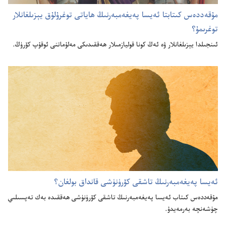
مۇ‌قە‌ددە‌س كىتابتا ئە‌يسا پە‌يغە‌مبە‌رنىڭ ھاياتى توغرۇ‌لۇ‌ق يېزىلغانلار
توغرىمۇ؟‏
ئىنجىلدا يېزىلغانلار ۋە ئە‌ڭ كونا قوليازمىلار ھە‌ققىدىكى مە‌لۇ‌ماتنى ئوقۇ‌پ كۆ‌رۈ‌ڭ.‏
ئە‌يسا پە‌يغە‌مبە‌رنىڭ تاشقى كۆرۈنۈشى قانداق بولغان؟‏
مۇ‌قە‌ددە‌س كىتاب ئە‌يسا پە‌يغە‌مبە‌رنىڭ تاشقى كۆرۈنۈشى ھە‌ققىدە بە‌ك تە‌پسىلىي
چۈشە‌نچە بە‌رمە‌يدۇ.‏