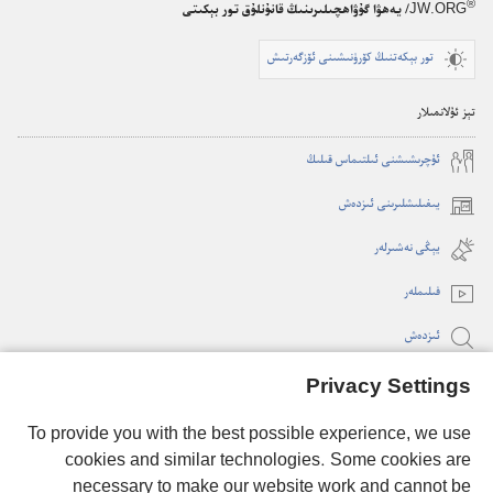
®
JW.ORG
/ يەھۋا گۇۋاھچىلىرىنىڭ قانۇنلۇق تور بېكىتى
تور بېكەتنىڭ كۆرۈنىشىنى ئۆزگەرتىش
تېز ئۇلانمىلار
ئۇ‌چرىشىشنى ئىلتىماس قىلىڭ
يىغىلىشلىرىنى ئىزدەش
(opens
new
يېڭى نە‌شىرلە‌ر
window)
فىلىملە‌ر
ئىزدە‌ش
Privacy Settings
ئىئانىلەر
(opens
new
To provide you with the best possible experience, we use
window)
cookies and similar technologies. Some cookies are
كۆزىتىش مۇنارى تور كۈتۈپخانىسى
(opens
necessary to make our website work and cannot be