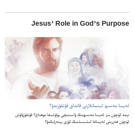
Jesus’ Role in God’s Purpose
ئە‌يسا مە‌سىھ ئىنسانلارنى قانداق قۇ‌تقۇ‌زىدۇ؟‏
نېمە ئۈچۈن بىز ئە‌يسا مە‌سىھنىڭ ۋاسىتىچى بولۇ‌شىغا موھتاج؟‏ قۇ‌تقۇ‌زۇ‌لۇ‌ش
ئۈچۈن ھە‌زرىتى ئە‌يساغا ئىشىنىشنىڭ ئۆزى يېتە‌رلىكمۇ؟‏