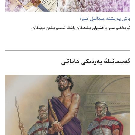
باش پە‌رىشتە مىكائىل كىم؟‏
ئۇ بە‌لكىم سىز ياخشىراق بىلىدىغان باشقا ئىسىم بىلە‌ن تونۇ‌لغان.‏
ئەيسانىڭ يەردىكى ھاياتى