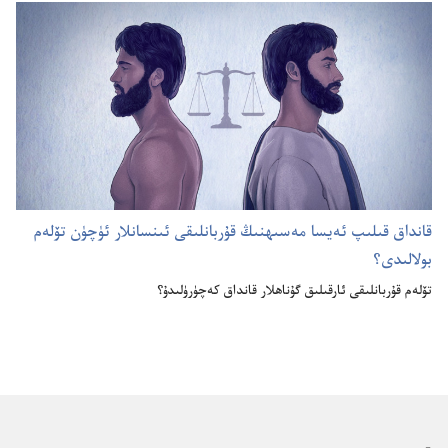
قانداق قىلىپ ئە‌يسا مە‌سىھنىڭ قۇ‌ربانلىقى ئىنسانلار ئۈچۈن تۆلە‌م
بولالىدى؟‏
تۆلە‌م قۇ‌ربانلىقى ئارقىلىق گۇ‌ناھلار قانداق كە‌چۈرۈلىدۇ؟‏