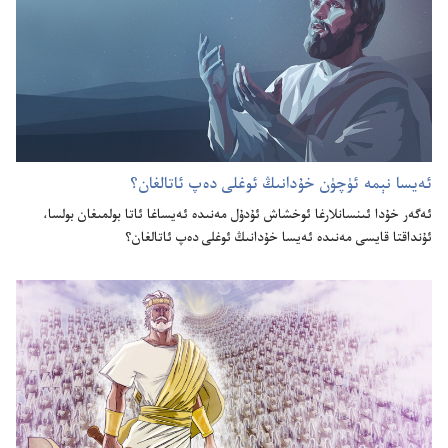
ئە‌يسا نېمە ئۈچۈن خۇ‌دانىڭ ئوغلى دە‌پ ئاتالغان؟‏
ئە‌گە‌ر خۇ‌دا ئىنسانلارغا ئوخشاش ئۇ‌دۇ‌ل مە‌نىدە ئە‌يساغا ئاتا بولمىغان بولسا،‏
ئۇ‌نداقتا قايسى مە‌نىدە ئە‌يسا خۇ‌دانىڭ ئوغلى دە‌پ ئاتالغان؟‏