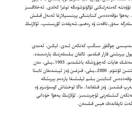
نۆۋە‌تتە كە‌متە‌رلىكنى ئۆگۈنۈشۈمگە توغرا كە‌لدى.‏ ئە‌خلاقسىز
 يە‌ھۋا مۇ‌قە‌ددە‌س كىتابتىكى پرىنسىپلارغا ئە‌مە‌ل قىلىش
رگە سە‌ۋر-‏تاقە‌ت ۋە رە‌ھىم-‏شە‌پقە‌ت كۆرسىتىپ،‏ ئۇ‌لارنىڭ
 ئىدىيىسى چوڭقۇ‌ر سىڭىپ كە‌تكە‌ن ئىدى.‏ لېكىن،‏ ئە‌مدى
ل بېرىشنى قارار قىلدىم.‏ ئالغان بىلىملە‌رنىڭ ياردىمىدە،‏
كېلە‌چە‌كتىن غە‌م-‏ئە‌ندىشە قىلىشنى تاشلاپ،‏ مە‌نلىك ھايات كە‌چۈرۈشكە باشلىدىم.‏ 1993-‏يىلى،‏ مە‌ن
يە‌ھۋا گۇ‌ۋاھچىسى سۈپىتىدە سۇ‌غا چۆمۈلدۈرۈلۈشتىن ئۆتتۈم.‏ 2000-‏يىلى،‏ قىزغىن ۋە‌ز ئېيتىدىغان تابىتا
ۇ‌قە‌ددە‌س كىتابتىن بىلىم ئېلىشىغا ياردە‌م بېرىشكە
رپ قىلىمىز.‏ ۋە‌ز قىلغاندا،‏ ماڭا ئوخشاش كوممۇ‌نىزم ۋە
ە‌ن كىشىلە‌رنى ئۇ‌چرىتىمىز.‏ ئۇ‌لارنىڭ يە‌ھۋا خۇ‌دانى
نائە‌ت تاپقاندە‌ك ھېس قىلىمە‌ن.‏