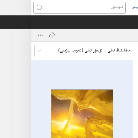
رىش
ئىزدەش
w
ماقالىنىڭ تىلى