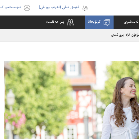
ئۇيغۇر تىلى ‏(‏ئەرەب يېزىقى‏)‏‏‏‏
تىزىملىتىپ كى
تىل
(opens
تاللاڭ
new
تە‌لىملىرى
كۇ‌تۇ‌پخانا
بىز ھە‌ققىدە
indow)
ئۈچۈن خۇ‌دا يوق ئىدى