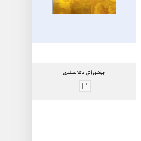
چۈشۈرۈش تاللانمىلىرى
ئېلىكتورۇنلۇق
نەشىرى
ماتېرىياللارنى
چۈشۈرۈشنى
تاللاش
«كۆزىتىش
مۇنارى»
No. 5