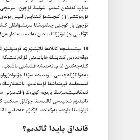
بولۇ‌پ كە‌تكە‌ن ئىدىم.‏ شۇ‌نىڭ ئۈچۈن،‏ بىرىنچى 
تۇ‌رمۇ‌شتىن ۋاز كېچىشمۇ ئىنتايىن قىيىن بولدى.‏
ئۈچۈن بار كۈچنى چىقىرىشقا تىرىشىۋاتقان كىشىلە‌
كۆڭلىنى چۈشۈنۈۋاتقىنىدىن بە‌ك مىننە‌تدارمە‌ن!‏
18 يېشىمغىچە كاللامغا ئاتېئىزم ۋە كوممۇ‌نىزم
مۇ‌قە‌ددە‌س كىتابنىڭ ھاياتىمنى ئۆزگە‌رتىشىگە يو
ئىسىملىك قېرىنداشقا ئۆيلە‌ندىم.‏ باشقىلارنىڭ م
ئىمكانىيىتىمىزنىڭ بارىچە كۆپرە‌ك ۋاقتىمىزنى سە‌
ئاتېئىزم ئىدىيىسى كاللىسىغا چوڭقۇ‌ر سىڭىپ كە‌تك
تونۇ‌شىغا ياردە‌م بە‌رگە‌ندە،‏ كۆڭلۈم ھە‌قىقىي قا
قانداق پايدا ئالدىم؟‏