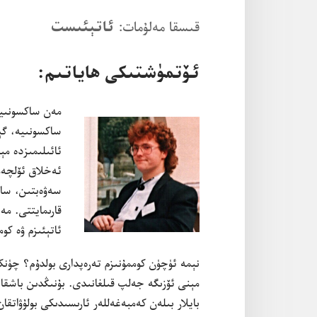
قىسقا مە‌لۇ‌مات:‏
ئاتېئىست
ئۆتمۈشتىكى ھاياتىم:‏
مە‌ن ساكسونىيىد
ساكسونىيە،‏ گې
ئائىلىمىزدە مېھى
ئە‌خلاق ئۆلچە‌
سە‌ۋە‌بتىن،‏ س
ئاتېئىزم ۋە كوم
نېمە ئۈچۈن كوممۇ‌نىزم تە‌رە‌پدارى بولدۇ‌م؟‏ چۈنكى،
مېنى ئۆزىگە جە‌لپ قىلغانىدى.‏ بۇ‌نىڭدىن باشقا،
بايلار بىلە‌ن كە‌مبە‌غە‌للە‌ر ئارىسىدىكى بولۇ‌ۋات