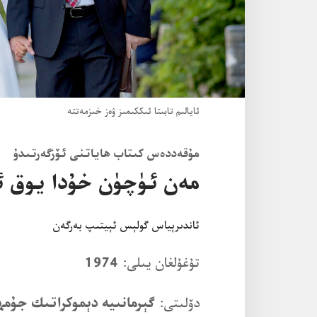
ئايالىم تابىتا ئىككىمىز ۋە‌ز خىزمە‌تتە
مۇ‌قە‌ددە‌س كىتاب ھاياتنى ئۆزگە‌رتىدۇ
مە‌ن ئۈچۈن خۇ‌دا يوق 
ئاندىرېياس گولېس ئېيتىپ بە‌رگە‌ن
تۇ‌غۇ‌لغان يىلى:‏
1974
دۆلىتى:‏
گېرمانىيە دېموكراتىك جۇ‌مھ