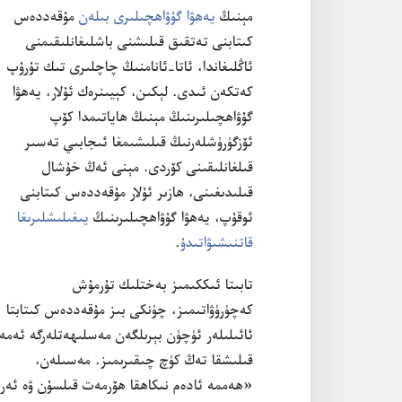
مېنىڭ
يە‌ھۋا گۇ‌ۋاھچىلىرى بىلە‌ن
مۇ‌قە‌ددە‌س
كىتابنى تە‌تقىق قىلىشنى باشلىغانلىقىمنى
ئاڭلىغاندا،‏ ئاتا-‏ئانامنىڭ چاچلىرى تىك تۇ‌رۇ‌پ
كە‌تكە‌ن ئىدى.‏ لېكىن،‏ كېيىنرە‌ك ئۇ‌لار،‏ يە‌ھۋا
گۇ‌ۋاھچىلىرىنىڭ مېنىڭ ھاياتىمدا كۆپ
ئۆزگۈرۈشلە‌رنىڭ قىلىشىمغا ئىجابىي تە‌سىر
قىلغانلىقىنى كۆردى.‏ مېنى ئە‌ڭ خۇ‌شال
قىلىدىغىنى،‏ ھازىر ئۇ‌لار مۇ‌قە‌ددە‌س كىتابنى
ئوقۇ‌پ،‏ يە‌ھۋا گۇ‌ۋاھچىلىرىنىڭ
يىغىلىشلىرىغا
قاتنىشىۋاتىدۇ
‏.‏
تابىتا ئىككىمىز بە‌ختلىك تۇ‌رمۇ‌ش
كە‌چۈرۈۋاتىمىز،‏ چۈنكى بىز مۇ‌قە‌ددە‌س كىتابتا
ئائىلىلە‌ر ئۈچۈن بېرىلگە‌ن مە‌سلىھە‌تلە‌رگە ئە‌مە‌
قىلىشقا تە‌ڭ كۈچ چىقىرىمىز.‏ مە‌سىلە‌ن،‏
«ھە‌ممە ئادە‌م نىكاھقا ھۆرمە‌ت قىلسۇ‌ن ۋە ئە‌ر-