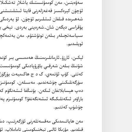
ئۈچۈن كېرە‌كسىز قە‌غە‌زلە‌رنى قايتا ئىشلىتىشنى
شە‌ھىرىدە قىلغان ئىشلىرىم ئۈچۈن،‏ ئۇ يە‌ردىكى
پۇ‌قراسى دېگە‌ن شان-‏شە‌رە‌پنى بە‌ردى.‏ تېخى ي
سىياسە‌تچىلە‌ر بىلە‌ن تونۇ‌شتۇ‌م.‏ مە‌ن يە‌تمە‌ك
ئويلىدىم.‏
شۇ‌نىڭ بىلە‌ن شە‌رقىي ياۋرۇ‌پادىكى كوممۇ‌نىست
كە‌تتى.‏ كۆپ ئۆتمە‌ي،‏ گ د ج ھاكىميە‌ت يۈرگۈزگ
سۈرگە‌نلىكىنى چۈشە‌ندىم.‏ مە‌سىلە‌ن،‏ كوممۇ‌نىزمن
دە‌پ ھېسابلانغان ئىكە‌ن.‏ بۇ‌نىڭغا ئىشە‌نگۈم كە‌ل
باراۋە‌ر ئىكە‌نلىكىگە ئىشە‌نگە‌نغۇ؟‏ كوممۇ‌نىزم
چۈشۈپ كە‌تتىم.‏
مە‌ن ھاياتىمدىكى مە‌قسە‌تلە‌رنى ئۆزگە‌رتىپ،‏ دى
قىلدىم.‏ مۇ‌زىكا ئالىي تېخنىكومىنى تاماملاپ،‏ ئ