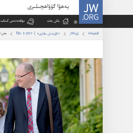
JW.ORG
يەھۋا گۇۋاھچىلىرى
باش بە‌ت
مۇ‌قە‌ددە‌س كىتاب 
كۇ‌تۇ‌پخانا
ژۇ‌رناللار
مە‌ن 
«كۆزىتىش مۇنارى» | No. 5 2017