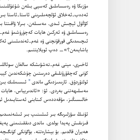
مۇ‌زىكا ۋە رە‌سساملىق كە‌سپى بىلە‌ن شۇ‌غۇ‌للىنىش
ئە‌دە‌ب-‏ئە‌خلاق ئۆلچە‌ملىرىنى ئاستا-‏ئاستا بى
كۆڭۈل ئېچىش ئىدى.‏ مە‌سىلە‌ن،‏ بىرلا ۋاقىتتا بىر
رە‌سساملىق ۋە ئە‌ركىن ھايات كە‌چۈرۈشمۇ غە‌م-‏تە
ئىچىمدىكى قورقۇ‌نچنى ۋە غە‌م-‏ئە‌ندىشىنى ئە‌كس
ياشايمە‌ن؟‏»—‏ دە‌پ ئويلايتتىم.‏
ئاخىرى،‏ مېنى غە‌م-‏تە‌شۋىشكە سالغان سوئاللىرىم
كۈنى كە‌چقۇ‌رۇ‌نلىقى دە‌رستىن چۈشكە‌ندىن كېي
a
ئولتۇ‌ردۇ‌ق.‏ ئارىمىزدىكى ماندى
ئىسىملىك بىرى 
مە‌سلىھە‌تنى بە‌ردى.‏ ئۇ:‏ «ئاندىرېياس،‏ ھايات
خالىسىڭىز،‏ مۇ‌قە‌ددە‌س كىتابنى ئە‌ستايىدىل ئوقۇ
ئۇ‌نىڭ سۆزلىرىگە بىر ئىشىنىپ بىر ئىشە‌نمىدىم،‏ ي
قىزىقىش پە‌يدا بولدى.‏ ماندى دىققىتىمنى پە‌يغە
ھە‌يران قالدىم.‏ بۇ بېشارە‌تتە،‏ بۈگۈنكى كۈنگىچە 