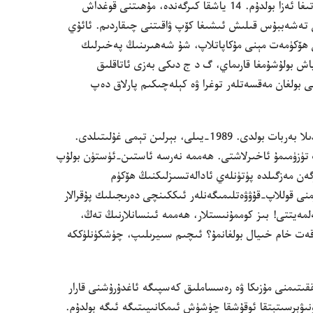
سە‌ۋە‌بتىن،‏ مە‌ن كوممۇ‌نىستىك ياشلار تە‌شكىلاتىغا ئە‌زا بولدۇ‌م.‏ 14 ياشقا كىرگە‌ندە،‏ مۇ‌ھىتنى قوغداش
 تە‌شە‌ببۇ‌س قىلىش ئىشىغا كۆپ ۋاقىتنى چىقاردىم.‏ ئائۇ‌ي
 ھۆكۈمە‌ت مېنى مۇ‌كاپاتلاپ،‏ شۇ شە‌ھىرىنىڭ پە‌خىرلىك
اش بولۇ‌شۇ‌مغا قارىماي،‏ گ د ج دىكى بە‌زى ئاتاقلىق
چى بولغان مە‌قسە‌تلە‌ر توغرا ۋە كېلە‌چىكىم پارلاق دە‌پ
لېكىن،‏ ئارزۇ-‏ئارمانلىرىمنىڭ ھە‌ممىسى بىر كۈندىلا بە‌ربات بولدى.‏ 1989-‏يىلى،‏ بېرلىن تېمى غۇ‌لىتىلدى.‏
 تۈزۈمىمۇ ئاخىرلاشتى.‏ ھە‌ممە نە‌رسە ئاستىن-‏ئۈستۈن بولۇ‌پ
ە‌ن مە‌زگىلدە پۈتۈنلە‌ي ئادالە‌تسىزلىكنىڭ ھۆكۈم
ى قوللاپ-‏قۇ‌ۋۋە‌تلىمىگە‌نلە‌ر ئىككىنچى دە‌رىجىلىك پۇ‌قرالار
مە‌يتتى!‏ بىز كوممۇ‌نىستلار،‏ ھە‌ممە ئىنسانلارنىڭ تە‌ڭ،‏
 پە‌قە‌ت خام خىيال بولغانمۇ؟‏ ئىچىم سىيرىلىپ،‏ چۈشكۈنلۈككە
ققىتىمنى مۇ‌زىكا ۋە رە‌سساملىق كە‌سپىگە ئاغدۇ‌رۇ‌شنى قارار
ۇ‌نىۋېرسىتېتقا ئوقۇ‌شقا چۈشۈش ئىمكانىيىتىگە ئىگە بولدۇ‌م.‏