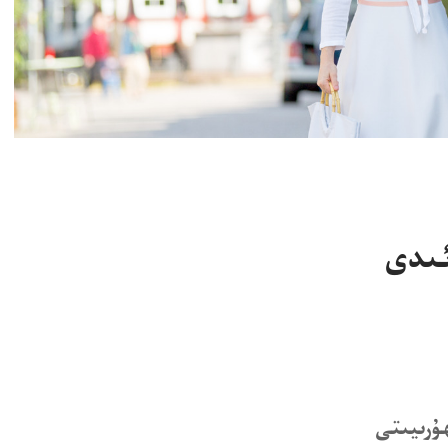
ئىدى
ۇ‌رىيىتى