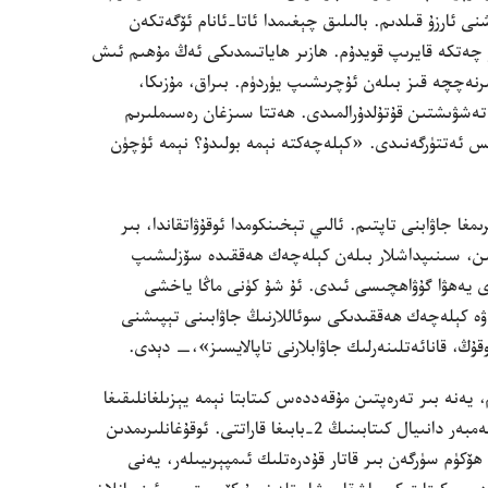
نى ئارزۇ قىلدىم.‏ بالىلىق چېغىمدا ئاتا-‏ئانام ئۆگە‌تكە‌ن
ر چە‌تكە قايرىپ قويدۇ‌م.‏ ھازىر ھاياتىمدىكى ئە‌ڭ مۇ‌ھىم ئىش
نە‌چچە قىز بىلە‌ن ئۇ‌چرىشىپ يۈردۈم.‏ بىراق،‏ مۇ‌زىكا،‏
‌شۋىشتىن قۇ‌تۇ‌لدۇ‌رالمىدى.‏ ھە‌تتا سىزغان رە‌سىملىرىم
 ئە‌تتۈرگە‌نىدى.‏ «كېلە‌چە‌كتە نېمە بولىدۇ؟‏ نېمە ئۈچۈن
غا جاۋابنى تاپتىم.‏ ئالىي تېخىنكومدا ئوقۇ‌ۋاتقاندا،‏ بىر
ىن،‏ سىنىپداشلار بىلە‌ن كېلە‌چە‌ك ھە‌ققىدە سۆزلىشىپ
يە‌ھۋا گۇ‌ۋاھچىسى ئىدى.‏ ئۇ شۇ كۈنى ماڭا ياخشى
 ۋە كېلە‌چە‌ك ھە‌ققىدىكى سوئاللارنىڭ جاۋابىنى تېپىشنى
‌ڭ،‏ قانائە‌تلىنە‌رلىك جاۋابلارنى تاپالايسىز»،‏—‏ دېدى.‏
ە‌نە بىر تە‌رە‌پتىن مۇ‌قە‌ددە‌س كىتابتا نېمە يېزىلغانلىقىغا
‌مبە‌ر
دانىيال كىتابىنىڭ 2-‏
بابىغا قاراتتى.‏ ئوقۇ‌غانلىرىمدىن
ھۆكۈم سۈرگە‌ن بىر قاتار قۇ‌درە‌تلىك ئىمپېرىيىلە‌ر،‏ يە‌نى