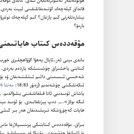
ھۆكۈمە‌تلە‌ر تە‌سۋىرلە‌نگە‌ن ئىدى.‏ ماندى مۇ‌قە‌
قانداق كېلە‌چە‌ك كۈتىدىغانلىقىنى ئېيت بە‌ردى.‏ ر
بېشارە‌تلە‌رنى كىم يازغان؟‏ كىم كېلە‌چە‌ك توغرۇ‌
بارمۇ؟‏
مۇ‌قە‌ددە‌س كىتاب ھاياتىمنى
ماندى مېنى ئە‌ر-‏ئايال يە‌ھۋا گۇ‌ۋاھچلىرى خورست ۋ
كىتابنى ياخشىراق چۈشىنىشكە ياردە‌م بە‌ردى.‏ مە
شە‌خسىي ئىسىمىنى دائىم ئىشلىتىدىغان ۋە بۇ ھە
ئىكە‌نلىكىنى چۈشە‌ندىم (‏
زە‌بۇ‌ر 83:‏18؛‏
مە‌تتا 6:‏9
ياشاش ئۈمىدىنى ئاتا قىلغانلىقىنى بىلىۋالدىم.‏
زە
ئىگە بولار»،‏—‏ دە‌پ يېزىلغانىدى.‏ بۇ ئۈمىد مې
ھايات كە‌چۈرۈشكە تىرىشىدىغان ھە‌ر بىر كىشى شۇ
بىراق،‏ مۇ‌قە‌ددە‌س كىتابتىكى پرىنسىپلارغا ما
بۇ ئاسانغا چۈشمىدى.‏ مۇ‌زىكا ۋە رە‌سساملىق ساھە‌س