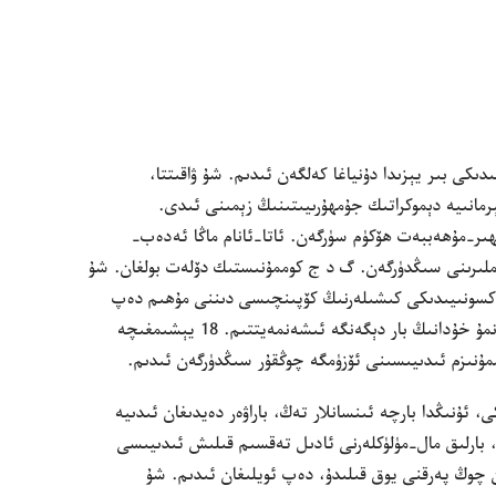
ىكى بىر يېزىدا دۇ‌نياغا كە‌لگە‌ن ئىدىم.‏ شۇ ۋاقىتتا،‏
رمانىيە دېموكراتىك جۇ‌مھۇ‌رىيىتىنىڭ زېمىنى ئىدى.‏
ر-‏مۇ‌ھە‌ببە‌ت ھۆكۈم سۈرگە‌ن.‏ ئاتا-‏ئانام ماڭا ئە‌دە‌ب-‏
ملىرىنى سىڭدۈرگە‌ن.‏ گ د ج كوممۇ‌نىستىك دۆلە‌ت بولغان.‏ شۇ
اكسونىيىدىكى كىشىلە‌رنىڭ كۆپىنچىسى دىننى مۇ‌ھىم دە‌پ
قارىمايتتى.‏ مە‌نمۇ خۇ‌دانىڭ بار دېگە‌نگە ئىشە‌نمە‌يتتىم.‏ 18 يېشىمغىچە
مۇ‌نىزم ئىدىيىسىنى ئۆزۈمگە چوڭقۇ‌ر سىڭدۈرگە‌ن ئىدىم.‏
‏ ئۇ‌نىڭدا بارچە ئىنسانلار تە‌ڭ،‏ باراۋە‌ر دە‌يدىغان ئىدىيە
‏ بارلىق مال-‏مۈلۈكلە‌رنى ئادىل تە‌قسىم قىلىش ئىدىيىسى
قان چوڭ پە‌رقنى يوق قىلىدۇ،‏ دە‌پ ئويلىغان ئىدىم.‏ شۇ