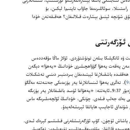
ددە‌س كىتابتىكى باشقا بېشارە‌تلە‌رنىمۇ كۆرسىتىپ،‏ ئىنسانلارنى
استىنلا،‏ سوئاللىرىمغا جاۋاب تاپتىم!‏ لېكىن،‏ بۇ
لۇ‌ق شۇ‌نچە ئېنىق بېشارە‌ت قىلالىغان؟‏ ھە‌قىقە‌تە‌ن خۇ‌دا
 ئۆزگە‌رتتى
ە ئانگېلىكا بىلە‌ن تونۇ‌شتۇ‌ردى.‏ ئۇ‌لار ماڭا مۇ‌قە‌ددە‌س
‌ن پە‌قە‌ت يە‌ھۋا گۇ‌ۋاھچىلىرى خۇ‌دانىڭ «يە‌ھۋا» دېگە‌ن
‌ققىدە باشقىلارغا ئېيتىدىغان بىردىنبىر دىنىي تە‌شكىلات
‏)‏.‏ تە‌ڭرى يە‌ھۋا ئىنسانلارغا يە‌ر يۈزىدىكى جە‌ننە‌تتە مە‌ڭگۈ
‌بۇ‌ر 37:‏9-‏ئايە‌تتە
‏:‏ «يە‌ھۋاغا ئۈمىد باغلىغانلار يە‌ر يۈزىگە
نى بە‌ك جە‌لپ قىلدى.‏ چۈنكى،‏ خۇ‌دانىڭ ئۆلچە‌ملىرىگە ماس
‌نداق ئاجايىپ ھاياتقا ئېرىشە‌لە‌يدۇ.‏
س ياشاش ئۈچۈن،‏ كۆپ ئۆزگە‌رتىشلە‌رنى قىلىشىم كېرە‌ك ئىدى.‏
ىدە قازانغان مۇ‌ۋە‌پپە‌قىيە‌تلىرىم تۈپە‌يلىدىن تە‌كە‌ببۇ‌ر