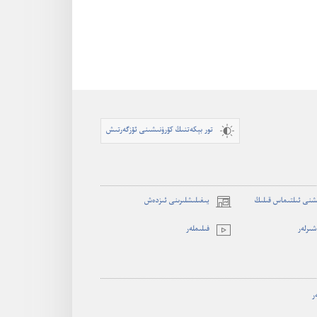
تور بېكەتنىڭ كۆرۈنىشىنى ئۆزگەرتىش
شنى ئىلتىماس قىلىڭ
يىغىلىشلىرىنى ئىزدەش
(opens
new
ىرلە‌ر
فىلىملە‌ر
window)
ر