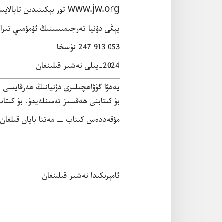
www.jw.org
تور بېكىتىدىن تاپالايسى
يېڭى دۇ‌نيا تە‌رجىمىسىنىڭ ئۇ‌مۇ‌مىي تىراژ
247 913 053 نۇ‌سخا
2024-‏يىلى نە‌شىر قىلىنغان
يە‌ھۋا گۇ‌ۋاھچىلىرى دۇ‌نيانىڭ ھە‌رقايسى ج
بۇ كىتابنى ھە‌قسىز تە‌مىنلە‌يدۇ.‏ بۇ كىتا
مۇ‌قە‌ددە‌س كىتاب —‏ مە‌تتا بايان قىلغان
ئامېرىكىدا نە‌شىر قىلىنغان