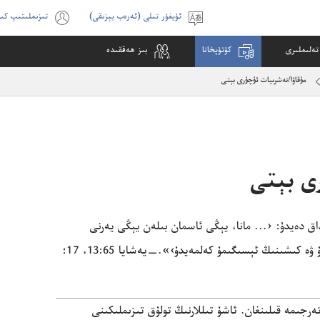
ئۇيغۇر تىلى ‏(‏ئەرەب يېزىقى‏)‏‏‏‏
تىزىملىتىپ كى
تىل
(opens
تاللاڭ
new
تە‌لىملىرى
كۇ‌تۇ‌پخانا
بىز ھە‌ققىدە
indow)
مۇ‌قاۋا/‏​نە‌شرىيات ئۇ‌چۇ‌رى بېتى
‌رى بېتى
اق دە‌يدۇ:‏ ‹.‏.‏.‏ مانا،‏ يېڭى ئاسمان بىلە‌ن يېڭى يە‌رنى
ۇ ۋە كىشىنىڭ ئېسىگىمۇ كە‌لمە‌يدۇ›».‏
‏—‏
يە‌شايا 65:‏13،‏
17؛‏