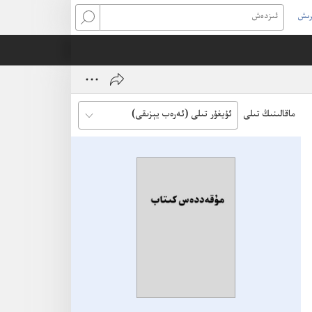
رىش
ئىزدەش
w
ماقالىنىڭ تىلى