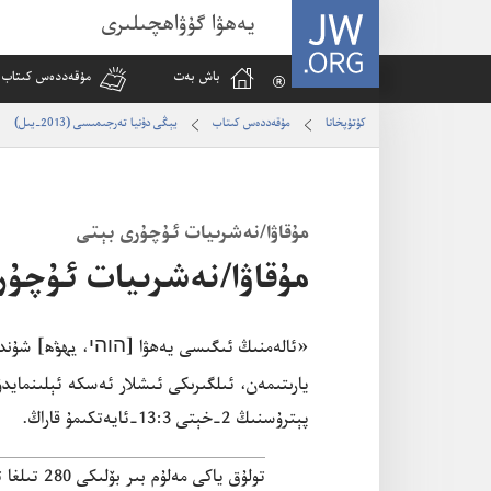
JW.ORG
يەھۋا گۇۋاھچىلىرى
باش بە‌ت
مۇ‌قە‌ددە‌س كىتاب 
كۇ‌تۇ‌پخانا
مۇ‌قە‌ددە‌س كىتاب
يېڭى دۇنيا تەرجىمىسى (2013-يىل)
مۇ‌قاۋا/‏​نە‌شرىيات ئۇ‌چۇ‌رى بېتى
مۇ‌قاۋا/‏​نە‌شرىيات ئۇ‌چۇ
‏«ئالە‌منىڭ ئىگىسى يە‌ھۋا [הוהי،‏
يھۋھ
‏] شۇ‌ند
يارىتىمە‌ن،‏ ئىلگىرىكى ئىشلار ئە‌سكە ئېلىنمايد
پېترۇ‌سنىڭ 2-‏خېتى 3:‏13
‏-‏ئايە‌تكىمۇ قاراڭ.‏
تولۇ‌ق ياكى مە‌لۇ‌م بىر بۆلىكى 280 تىلغا تە‌رجىمە قىلىنغان.‏ ئاشۇ تىللارنىڭ تولۇ‌ق تىزىملىكىنى