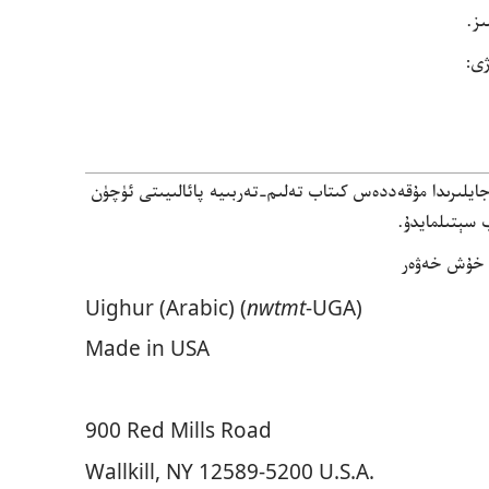
ز.‏
ى:‏
ايلىرىدا مۇ‌قە‌ددە‌س كىتاب تە‌لىم-‏تە‌ربىيە پائالىيىتى ئۈچۈن
ب سېتىلمايدۇ.‏
 خۇ‌ش خە‌ۋە‌ر
Uighur (Arabic) (
nwtmt
-UGA)
Made in USA
900 Red Mills Road
Wallkill, NY 12589-5200 U.S.A.