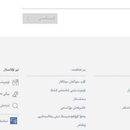
كېيىنكىسى
بىز ھە‌ققىدە
تېز ئۇلانمىلار
كۆپ سورالغان سوئاللار
ئۇ‌چرىشى
ار
ئۇ‌چرىشىشنى ئىلتىماس قىلىڭ
يېڭى نە‌ش
يىغىلىشلار
ئىزدە‌ش
امىلە‌ر
خاتىرىلە‌ش مۇ‌راسىمى
يە‌ھۋا گۇ‌ۋاھچىلىرىنىڭ ئىش-‏پائالىيە‌تلىرى
ئىئانىلە
(opens
ۋە‌قە‌لە‌ر