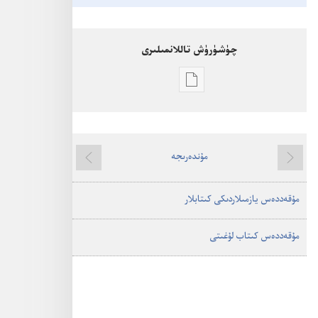
چۈشۈرۈش تاللانمىلىرى
ئېلىكتورۇنلۇق
نەشىرى
ماتېرىياللارنى
چۈشۈرۈشنى
تاللاش
مۇندەرىجە
ئالدىنقىسى
كېيىنكىسى
مۇ‌قە‌ددە‌س
كىتاب
مۇ‌قە‌ددە‌س يازمىلاردىكى كىتابلار
—‏
مە‌تتا
بايان
مۇ‌قە‌ددە‌س كىتاب لۇ‌غىتى
قىلغان
خۇ‌ش
خە‌ۋە‌ر