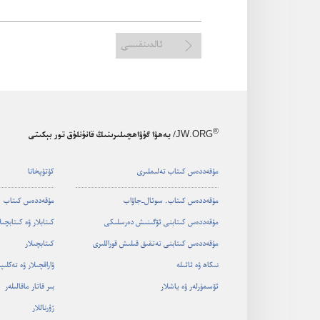
ئالدىنقىسى
®
JW.ORG
/ يەھۋا گۇۋاھچىلىرىنىڭ قانۇنلۇق تور بېكىتى
مۇ‌قە‌ددە‌س كىتاب تە‌لىملىرى
كۇ‌تۇ‌پخانا
مۇ‌قە‌ددە‌س كىتاب.‏ سوئال-‏جاۋاب
مۇ‌قە‌ددە‌س كىتاب
مۇ‌قە‌ددە‌س كىتابنى ئۆگىنىش دە‌رسلىكى
كىتابلار ۋە كىتابچىل
مۇ‌قە‌ددە‌س كىتابنى تە‌تقىق قىلىش قوراللىرى
كىتابچىلار
نىكاھ ۋە ئائىلە
ۋاراقچىلار ۋە تە‌كلىپن
ئۆسمۈرلە‌ر ۋە ياشلار
بىر قاتار ماقالىلە‌ر
ژۇ‌رناللار