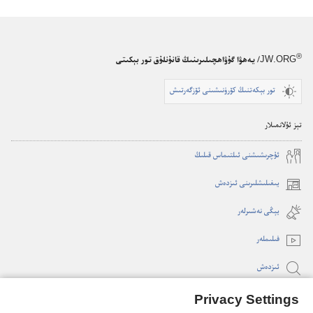
®
JW.ORG
/ يەھۋا گۇۋاھچىلىرىنىڭ قانۇنلۇق تور بېكىتى
تور بېكەتنىڭ كۆرۈنىشىنى ئۆزگەرتىش
تېز ئۇلانمىلار
ئۇ‌چرىشىشنى ئىلتىماس قىلىڭ
يىغىلىشلىرىنى ئىزدەش
(opens
new
يېڭى نە‌شىرلە‌ر
window)
فىلىملە‌ر
ئىزدە‌ش
Privacy Settings
ئىئانىلەر