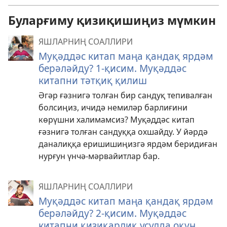
Буларғиму қизиқишиңиз мүмкин
ЯШЛАРНИҢ СОАЛЛИРИ
Муқәддәс китап маңа қандақ ярдәм
берәләйду? 1-қисим. Муқәддәс
китапни тәтқиқ қилиш
Әгәр ғәзнигә толған бир сандуқ тепивалған
болсиңиз, ичидә немиләр барлиғини
көрүшни халимамсиз? Муқәддәс китап
ғәзнигә толған сандуққа охшайду. У йәрдә
даналиққа еришишиңизгә ярдәм беридиған
нурғун үнчә-мәрвайитлар бар.
ЯШЛАРНИҢ СОАЛЛИРИ
Муқәддәс китап маңа қандақ ярдәм
берәләйду? 2-қисим. Муқәддәс
китапни қизиқарлиқ усулда оқуң