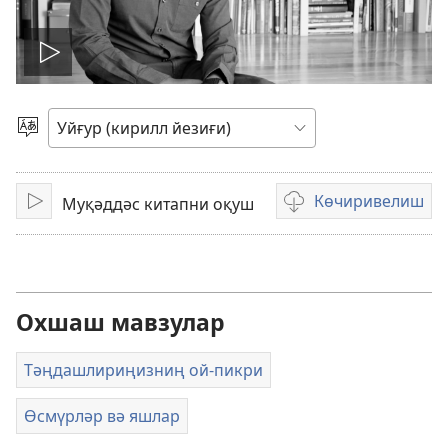
Видеони
ойнитиш
Тил
таллаш
Көчиривелиш
Муқәддәс китапни оқуш
Қоюш
Видеоларни
көчиривелиш
опциялири
Охшаш мавзулар
Тәңдашлириңизниң ой-пикри
Өсмүрләр вә яшлар