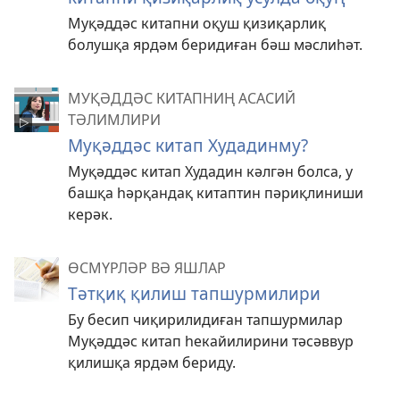
Муқәддәс китапни оқуш қизиқарлиқ
болушқа ярдәм беридиған бәш мәслиһәт.
МУҚӘДДӘС КИТАПНИҢ АСАСИЙ
ТӘЛИМЛИРИ
Муқәддәс китап Худадинму?
Муқәддәс китап Худадин кәлгән болса, у
башқа һәрқандақ китаптин пәриқлиниши
керәк.
ӨСМҮРЛӘР ВӘ ЯШЛАР
Тәтқиқ қилиш тапшурмилири
Бу бесип чиқирилидиған тапшурмилар
Муқәддәс китап һекайилирини тәсәввур
қилишқа ярдәм бериду.