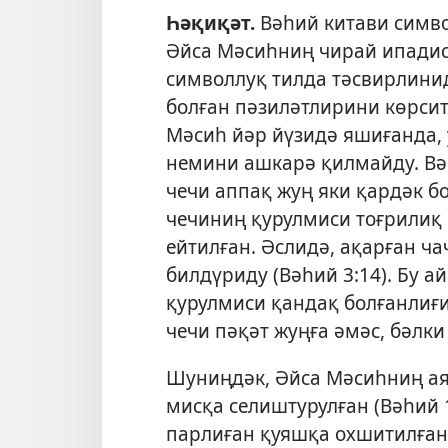
Һәқиқәт.
Вәһий китави симво
Әйса Мәсиһниң чирай ипадис
символлуқ тилда тәсвирлинид
болған пәзиләтлирини көрсит
Мәсиһ йәр йүзидә яшиғанда,
немини ашкарә қилмайду.
Вә
чечи аппақ жуң яки қардәк бо
чечиниң қурулмиси тоғрилиқ 
ейтилған. Әслидә, ақарған ч
билдүриду (
Вәһий 3:14
). Бу 
қурулмиси қандақ болғанлиғи
чечи пәқәт жуңға әмәс, бәлки
Шуниңдәк, Әйса Мәсиһниң ая
мисқа селиштурулған (
Вәһий 
парлиған қуяшқа охшитилған