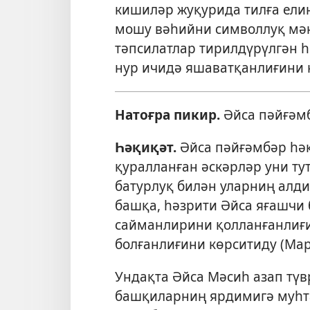
кишиләр жуқурида тилға ели
мошу вәһийни символлуқ мән
тәпсилатлар тирилдүрүлгән 
нур ичидә яшаватқанлиғини 
Натоғра пикир.
Әйса пәйғәмб
Һәқиқәт.
Әйса пәйғәмбәр һәқ
қуралланған әскәрләр уни
ту
батурлуқ билән уларниң алди
башқа, һәзрити Әйса
яғашчи
сайманлирини қолланғанлиғи
болғанлиғини көрситиду (
Мар
Ундақта Әйса Мәсиһ азап тү
башқиларниң ярдимигә муһта