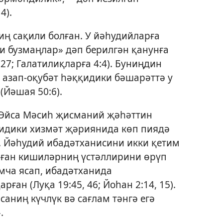
14
).
ң сақили болған. У йәһудийларға
и бузмаңлар» дәп берилгән қанунға
:27;
Галатилиқларға 4:4
). Буниңдин
 азап-оқубәт һәққидики бәшарәттә у
(
Йәшая 50:6
).
Әйса Мәсиһ җисманий җәһәттин
үзидики хизмәт җәриянида көп пиядә
). Йәһудий
ибадәтханисини икки қетим
иған кишиләрниң үстәллирини өрүп
амча ясап, ибадәтханида
арған (
Луқа 19:45, 46;
Йоһан 2:14, 15
).
аниң күчлүк вә сағлам тәнгә егә
.