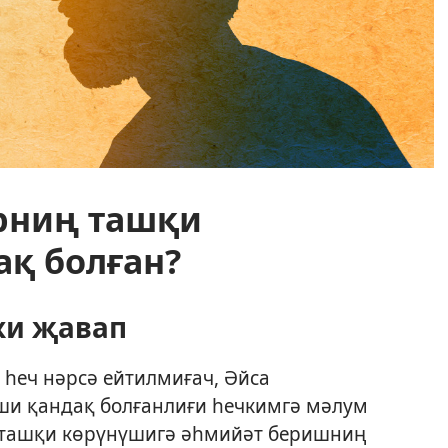
рниң ташқи
қ болған?
ки җавап
 һеч нәрсә ейтилмиғач, Әйса
и қандақ болғанлиғи һечкимгә мәлум
 ташқи көрүнүшигә әһмийәт беришниң