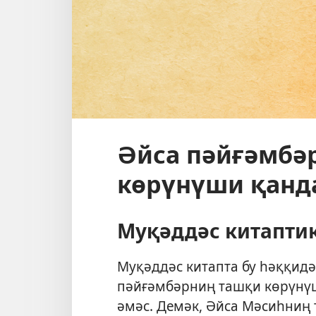
Әйса пәйғәмбә
көрүнүши қанда
Муқәддәс китапти
Муқәддәс китапта бу һәққидә
пәйғәмбәрниң ташқи көрүнүш
әмәс. Демәк, Әйса Мәсиһниң