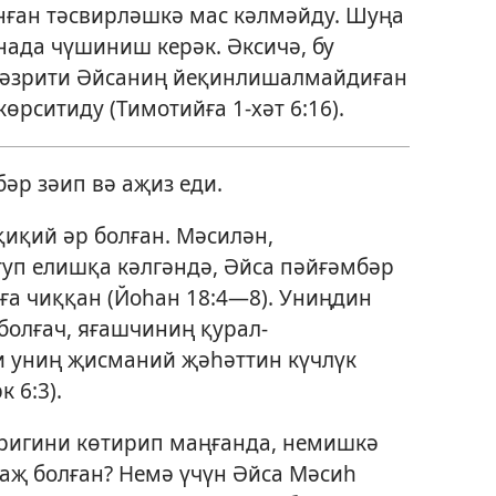
нған тәсвирләшкә мас кәлмәйду. Шуңа
ада чүшиниш керәк. Әксичә, бу
һәзрити Әйсаниң йеқинлишалмайдиған
көрситиду (
Тимотийға 1-хәт 6:16
).
әр зәип вә аҗиз еди.
иқий әр болған. Мәсилән,
туп елишқа
кәлгәндә, Әйса пәйғәмбәр
ға чиққан (
Йоһан 18:4—8
). Униңдин
болғач, яғашчиниң қурал-
 униң җисманий җәһәттин күчлүк
к 6:3
).
вригини көтирип маңғанда, немишкә
җ болған? Немә үчүн Әйса Мәсиһ