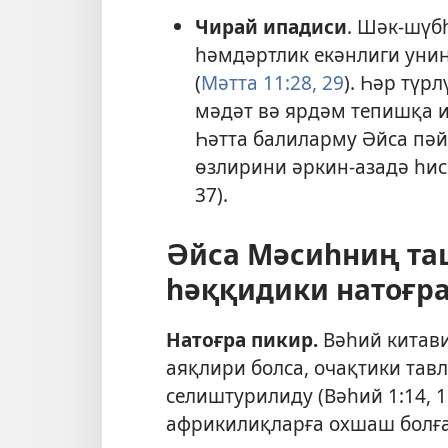
Чирай ипадиси
. Шәк-шүб
һәмдәртлик екәнлиги униң
(
Мәтта 11:28, 29
). Һәр түр
мәдәт вә ярдәм тепишқа и
Һәтта балиларму Әйса пәй
өзлирини әркин-азадә һис 
37
).
Әйса Мәсиһниң та
һәққидики натоғр
Натоғра пикир.
Вәһий китави
аяқлири болса, очақтики тав
селиштурилиду (
Вәһий 1:14, 
африкилиқларға охшаш болға