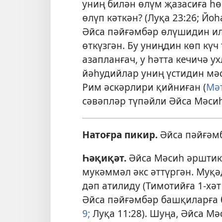
униң билән өлүм җазасиға һ
өлүп кәткән? (
Луқа 23:26;
Йоһ
Әйса пәйғәмбәр өлүшидин ил
өткүзгән. Бу униңдин көп күч
азапланғач, у һәтта кечичә у
йәһудийлар униң үстидин мәс
Рим әскәрлири қийниған (
Мәт
сәвәпләр түпәйли Әйса Мәсиһ
Натоғра пикир.
Әйса пәйғәмб
Һәқиқәт.
Әйса Мәсиһ әрштик
мукәммәл әкс әттүргән. Муқә
дәп атилиду (
Тимотийға 1-хәт
Әйса пәйғәмбәр башқиларға б
9;
Луқа 11:28
). Шуңа, Әйса М