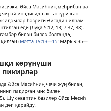
һисизки, Әйса Мәсиһниң меһрибан вә
 чирай ипадисидә әкс әттүрүлгән
лүк адәмләр һәзрити Әйсадин илһам-
нтилған еди (
Луқа 5:12, 13;
7:37, 38
).
ғәмбәр билән биллә болғанда,
қилған (
Мәтта 19:13—15;
Марк 9:35—
шқи көрүнүши
а пикирләр
да Әйса Мәсиһниң чечи жуң билән,
линип пақирған мис билән
15
). Шу сәвәптин бәзиләр Әйса Мәсиһ
н дәп қарайду.