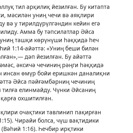
ллуқ тил арқилиқ йезилған. Бу китапта
и, мәсилән униң чечи вә аяқлири
у вә у тирилдүрүлгәндин кейин егә
илиду. Амма бу тәпсилатлар Әйса
 униң ташқи көрүнүши һәққидә һеч
һий 1:14-айәттә
: «Униң беши билән
лған»,— дәп йезилған. Бу айәттә
әмәс, әксичә чечиниң рәңги һәққидә
ач инсан өмүр бойи еришкән даналиқни
айәттә Әйса пәйғәмбәрниң чечиниң
 тилға елинмайду. Чүнки Әйсаниң
 қарға охшитилған.
қлири очақтики тавлинип пақирған
1:15
). Чирайи болса, чүш вақтидики
 (
Вәһий 1:16
). Һечбир ирқтики