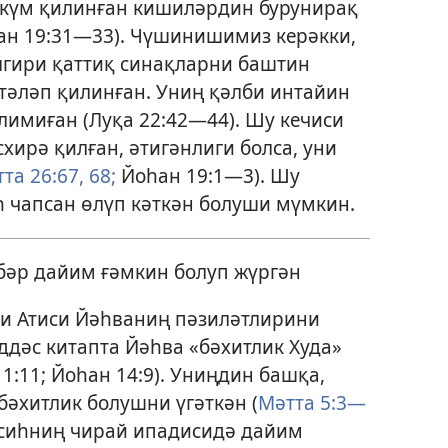
өкүм қилинған кишиләрдин бурунирақ
ан 19:31—33
). Чүшинишимиз керәкки,
гири қаттиқ синақларни баштин
 тәләп қилинған. Униң қәлби интайин
хлимиған (
Луқа 22:42—44
). Шу кечиси
хирә қилған, әтигәнлиги болса, уни
та 26:67, 68;
Йоһан 19:1—3
). Шу
 чапсан өлүп кәткән болуши мүмкин.
әр дайим ғәмкин болуп жүргән
и Атиси Йәһваниң пәзиләтлирини
ддәс китапта Йәһва «бәхитлик Худа»
 1:11;
Йоһан 14:9
). Униңдин башқа,
әхитлик болушни үгәткән (
Мәтта 5:3—
әсиһниң чирай ипадисидә дайим