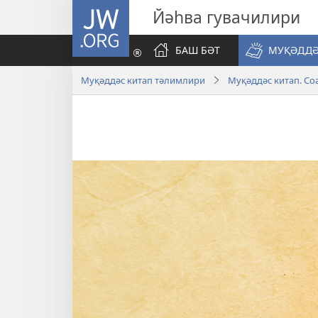
JW.ORG
Йәһва гувачилири
БАШ БӘТ
МУҚӘДДӘ
Муқәддәс китап тәлимлири
Муқәддәс китап. Со