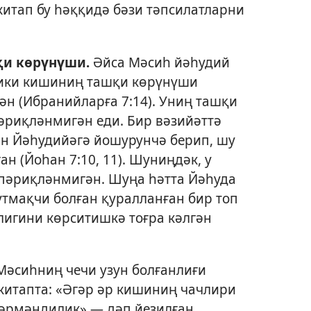
итап бу һәққидә бәзи тәпсилатларни
қи көрүнүши.
Әйса Мәсиһ йәһудий
дики кишиниң ташқи көрүнүши
ән (
Ибранийларға 7:14
). Униң ташқи
риқләнмигән еди. Бир вәзийәттә
н Йәһудийәгә йошурунчә берип, шу
ан (
Йоһан 7:10, 11
). Шуниңдәк, у
пәриқләнмигән. Шуңа һәтта Йәһуда
тмақчи болған қуралланған бир топ
игини көрситишкә тоғра кәлгән
Мәсиһниң чечи узун болғанлиғи
китапта: «Әгәр әр кишиниң чачлири
 шәрмәндилик»,— дәп йезилған