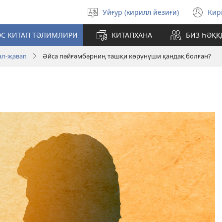
Уйғур (кирилл йезиғи)
Ки
Тил
(o
таллаш
ne
С КИТАП ТӘЛИМЛИРИ
КИТАПХАНА
БИЗ ҺӘҚ
wi
ал-җавап
Әйса пәйғәмбәрниң ташқи көрүнүши қандақ болған?