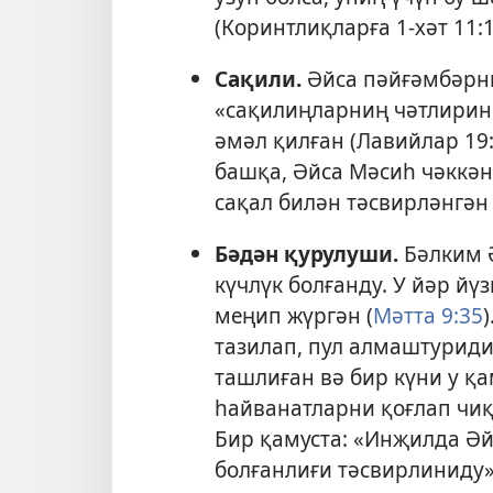
(
Коринтлиқларға 1-хәт 11:
Сақили.
Әйса пәйғәмбәрни
«сақилиңларниң чәтлирин
әмәл қилған (
Лавийлар 19
башқа, Әйса Мәсиһ чәккән
сақал билән тәсвирләнгән 
Бәдән қурулуши.
Бәлким 
күчлүк болғанду. У йәр й
меңип жүргән (
Мәтта 9:35
тазилап
, пул алмаштурид
ташлиған вә бир күни у қ
һайванатларни қоғлап чиқ
Бир қамуста: «Инҗилда Әйс
болғанлиғи тәсвирлиниду»